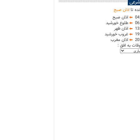
شرعی
ده تا
اذان صبح
04
اذان صبح
06
طلوع خورشید
13
اذان ظهر
19
غروب خورشید
20
اذان مغرب
وقات به افق :