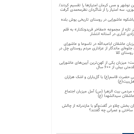
 نوشهر و مس کرمان امتیازها را تقسیم کردند/
زی، سه امتیاز را از شاگردان نظرمحمدی گرفت
باشکوه عاشورایی در روستای تاریخی یوش بلده
ر تازه از مجموعه «مفاخر فریدونکنار» به قلم
ادی کناری در آستانه انتشار
زبان عاشقان اباعبدالله در تاسوعا و عاشورای
لوه‌ای ماندگار از عزاداری مردم روستای چل در
 روستای کلا
ت؛ میزبان یکی از کهن‌ترین آیین‌های عاشورایی
متی بیش از ۶۰۰ سال
 حضرت قاسم(ع) با گل‌باران و اشک هزاران
هل‌بیت(ع)
مردمی بیت‌ الزهرا (س) آمل میزبان اجتماع
عاشقان سیدالشهدا (ع)
ان بخش چلاو در گفت‌وگو با مازندرانه از چالش
 ساختی و عمرانی چه گفتند؟