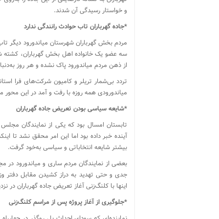
و خواستار رسیدگی آن شدند.
*جاده گهرباران تاب حوادث رانندگی ندارد
مردم بخش گهرباران شهرستان میاندورود دیگر تاب ا
سه عضو یک خانواده اهل بخش گهرباران، کشته ش
از ذهن مردم میاندورود پاک نشده و هر روز به‌د
تردد بی‌شمار تریلر و کامیون شرکت‌های فرا استان
میاندورودی همه روزه با رفت و آمد در این محور م
*شایعه سیاسی بودن تعریض جاده گهرباران
تابستان امسال بود که یکی از نمایندگان مجلس ش
آینده خبر داده بود اما این امر محقق نشد تا این
بیشتر شایعه انتخاباتی و سیاسی به‌خود گرفت.
بعضی از نمایندگان مردم ساری و میاندورود در مج
جدی و حتی تهدید به دراز کشیدن مقابل دفتر وزی
اینها با کلنگ‌زنی آغاز تعریض جاده گهرباران در ن
*جلوگیری از آغاز پروژه پس از مراسم کلنگ‌زنی
نماینده‌ای که سودای احداث پل روگذر در چهارراه