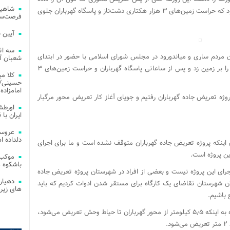
شاهین
بود بر نمی‌آید و ساعاتی از کلنگ‌زنی آن نگذشته بود که حراست زمین‌های ۳ هزار هکتاری دشت‌ناز و پاسگاه گهرباران جلوی
فرصت‌سو
آیین 
سه اث
من یکی از نمایندگان مردم ساری و میاندورود در مجلس شورای اسلامی با حضور در ابتدای
شعبان آز
بخش گهرباران کلنگ آغاز تعریض محور گهرباران را بر زمین زد و پس از ساعاتی پاسگاه گهرباران و حراست زمین‌های ۳
کلا می
حسینی/ ج
امامزاده
ژه تعریض جاده گهرباران رفتیم و جویای آغاز کار تعریض محور مرگبار
اورطش
ایران با قد
عروسی
دلداده ا
 اینکه پروژه تعریض جاده گهرباران متوقف نشده است و ما برای اجرای
این پروژه است.
موکب 
باشکوه 
اجرای این پروژه نیست و بعضی از افراد در شهرستان پروژه تعریض جاده
دهیار
ولان شهرستان تقاضای یک کارگاه برای مستقر شدن ادوات کردیم که باید
های زیر
 باشیم.
مسئول اجرای پروژه تعریض جاده گهرباران با اشاره به اینکه ۵٫۵ کیلومتر از محور گهرباران تا حیاط وحش تعریض می‌شود،
.