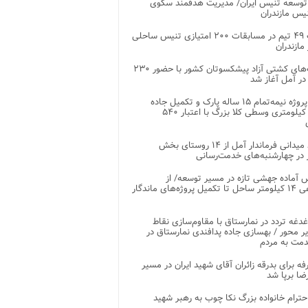
توسعه تنیس ایران/ مدیریت هدفمند سکوی
یس مازندران
رقابت ۴۹ تیم در مسابقات ۲۰۰ امتیازی تنیس ساحلی
مازندران
رقابت‌های کشتی آزاد پیشکسوتان کشور با حضور ۲۳۰
در آمل آغاز شد
پایان پروژه نیمه‌تمام ۱۵ ساله پارک و تکمیل جاده
اصلی ۲ کیلومتری وسطی کلا بزرگ با اعتبار ۵۴۰
بازدید میدانی فرماندار آمل از ۱۴ روستای بخش
در چهارشنبه‌های خدمت‌رسانی
 آماده جهشی تازه در مسیر توسعه/ از
ساماندهی ۱۴ کیلومتر ساحل تا تکمیل پروژه‌های ماندگار
غدغه تردد در نمارستاق با مقاوم‌سازی نقاط
ر محور / بهسازی جاده پدافندی نمارستاق در
مت به مردم
غرفه برای بدرقه زائران آقای شهید ایران در مسیر
ضا برپا شد
احترام خانواده بزرگ نکا چوب به رهبر شهید