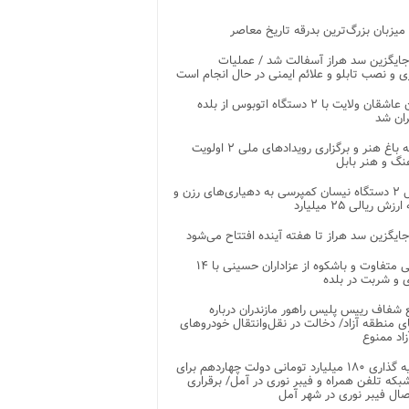
 میزبان بزرگ‌ترین بدرقه تاریخ معاصر
جایگزین سد هراز آسفالت شد / عملیات
ی و نصب تابلو و علائم ایمنی در حال انجام است
کاروان عاشقان ولایت با ۲ دستگاه اتوبوس از بلده
ران شد
توسعه باغ هنر و برگزاری رویدادهای ملی ۲ اولویت
نگ و هنر بابل
تحویل ۲ دستگاه نیسان کمپرسی به دهیاری‌های رزن و
زش ریالی ۲۵ میلیارد
جایگزین سد هراز تا هفته آینده افتتاح می‌شود
پذیرایی متفاوت و باشکوه از عزاداران حسینی با ۱۴
 و شربت در بلده
شفاف رییس پلیس راهور مازندران درباره
 منطقه آزاد/ دخالت در نقل‌وانتقال خودروهای
اد ممنوع
سرمایه گذاری ۱۸۰ میلیارد تومانی دولت چهاردهم برای
که تلفن همراه و فیبر نوری در آمل/ برقراری