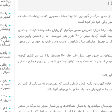
پیشگام 
[…]
پرتاب تن
 از محور مرگ‌بار گهرباران نشنیده باشد، محوری که سال‌هاست به‌لطف
کشور در 
 برای خود باز کرده است.
ورزشکار 
ه بارها درباره تعریض محور مرگ‌بار گهرباران خلف‌وعده کردند، جاده‌ای
که در امتداد آن حدود ۳۰ روستا قرار دارد و جمعیت ثابت آن به بیش از ۴۰ هزار نفر می‌رسد، اما از داشتن پایین‌ترین
ار در فصول مختلف سال شاهد از دست دادن خانواده خود در این محور
میلیاردی
جاده گهرباران شهرستان میاندورود با بی‌تدبیری مسئولان در حدود چهار سال اخیر جان ۴۰ هم‌وطن را از سراسر کشور گرفته
دشت‌سر 
 مردم تبدیل شده است و مسئولان چشمان خود را بر روی فجایع انسانی
چالوس
عمرانی
و باشند
رفع د
دگی در جاده گهرباران نکته قابل تأملی است که نمی‌توان به سادگی از کنار آن
آسیب‌پذی
مسیر خد
 جاده گهرباران باید پاسخگوی خون‌بهای آنها باشند.
۲۰ 
طریق الر
هرستان میاندورود به‌دنبال تصادف‌های بی‌شمار منجر به مرگ در محور
ادای 
گهرباران به نشانه نارضایتی از این جاده را به‌روی خودروهای سنگین شرکت‎های فرا استانی مستقر در ساحل گهرباران بستند