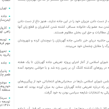
انقلاب
تهران
جاده 
ایمن‌ساز
ز دست دادن عزیزان خود را در این جاده ندارند، هنوز داغ از دست دادن
دن سه عضو یک خانواده مسافر، کشته شدن کشاورزان و قطع پای آنها
راهی ته
نبال مطالبات و حق این بخش مظلوم هستند.
ی حاشیه دریای خزر ناامنی جاده گهرباران را دوچندان کرده و شهروندان
مهم فره
رگ را مقابل چشمان خود می‌بینند.
یالرود به ار
ورای اسلامی از آغاز اجرای پروژه تعریض جاده گهرباران تا یک هفته
جاده 
که در روزهای گذشته کلنگ آن بر زمین زده شد و با حواشی به‌وجود آمده
طعم چای
لس شورای اسلامی بارها در سخنرانی‌های انتخاباتی خود از پیگیری‌های
موضع 
خودروهای
ر راه درباره تعریض جاده گهرباران سخن به میان آورده بودند که همه
منطقه آز
زدیکی به انتخابات شایعه سیاسی بودن به خود گرفت.
توسعه شب
۱۴۷۰ اتصال فیبر نوری در شهر آمل
 ورکلا را داشت این روزها حتی از پس تعریض محوری که قول آن را داده