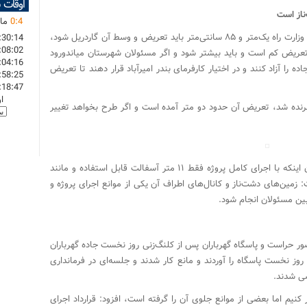
اوقات 
ناز است
4
:
0
مان
کاظمی‌پور با بیان اینکه راه استاندارد طبق هندسی وزارت راه یک‌متر و ۸۵ سانتی‌متر باید تعریض و وسط آن گاردریل شود،
:30:14
:08:02
 تعریض کم است و باید بیشتر شود و اگر مسئولان شهرستان میاندورود
:04:16
 را آزاد کنند و در اختیار کارفرمای بندر امیرآباد قرار دهند تا تعریض
:58:25
:18:47
ا
رنده شد، تعریض آن حدود دو متر آمده است و اگر طرح بخواهد تغییر
مسئول اجرای پروژه تعریض جاده گهرباران با بیان اینکه با اجرای کامل پروژه فقط ۱۱ متر آسفالت قابل استفاده و مانند
مین‌های دشت‌ناز و کانال‌های اطراف آن یکی از موانع اجرای پروژه و
ین مسئولان انجام شود.
ضور حراست و پاسگاه گهرباران پس از کلنگ‌زنی روز نخست جاده گهرباران
وز نخست پاسگاه را آوردند و مانع کار شدند و جلسه‌ای در فرمانداری
ضی شدند.
کنیم اما بعضی از موانع جلوی آن را گرفته است، افزود: قرارداد اجرای