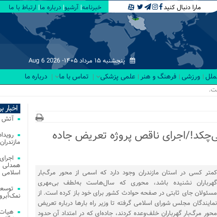
مارا دنبال کنید
خبرنامه
آرشیو
درباره ما
ارتباط با ما
پنجشنبه ۱۵ مرداد ۱۴۰۵-
Aug 6 2026
لملل
ورزشی
فرهنگ و هنر
علمی پزشکی
تماس با ما
درباره ما
زن_
اخبار ب
آتش‌ سوزی‌ های
‌چکد!/اجرای ناقص پروژه تعریض جاده
مازندران
اجرای
همدلی و
کمتر کسی در استان مازندران وجود دارد که اسمی از محور مرگ‌بار
اسلامی م
گهرباران نشنیده باشد، محوری که سال‌هاست به‌لطف بی‌مهری
توسعه
مسئولان جای ثابتی در صفحه حوادث کشور برای خود باز کرده است. از
نمک‌آبرو
نمایندگان مجلس شورای اسلامی گرفته تا وزیر راه بارها درباره تعریض
هیات 
محور مرگ‌بار گهرباران خلف‌وعده کردند، جاده‌ای که در امتداد آن حدود