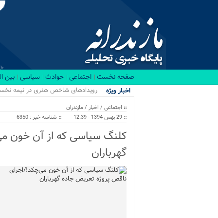
صفحه نخست
اجتماعی
حوادث
سیاسی
بین ا
رویدادهای شاخص هنری در نیمه نخست ۱۴۰۵ در ما
اخبار ویژه
اجتماعی
/
اخبار
/
مازندران
29 بهمن 1394 - 12:39
شناسه خبر : 6350
کلنگ سیاسی که از آن خون می
گهرباران