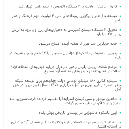
کاروان عاشقان ولایت با ۲ دستگاه اتوبوس از بلده راهی تهران شد
توسعه باغ هنر و برگزاری رویدادهای ملی ۲ اولویت مهم فرهنگ و هنر
بابل
تحویل ۲ دستگاه نیسان کمپرسی به دهیاری‌های رزن و یالرود به ارزش
ریالی ۲۵ میلیارد
جاده جایگزین سد هراز تا هفته آینده افتتاح می‌شود
پذیرایی متفاوت و باشکوه از عزاداران حسینی با ۱۴ طعم چای و شربت در
بلده
موضع شفاف رییس پلیس راهور مازندران درباره خودروهای منطقه آزاد/
دخالت در نقل‌وانتقال خودروهای منطقه آزاد ممنوع
سرمایه گذاری ۱۸۰ میلیارد تومانی دولت چهاردهم برای توسعه شبکه
تلفن همراه و فیبر نوری در آمل/ برقراری ۱۴۷۰ اتصال فیبر نوری در شهر
آمل
شاهین نوشهر و مس کرمان امتیازها را تقسیم کردند/ فرصت‌سوزی، سه
امتیاز را از شاگردان نظرمحمدی گرفت
آیین باشکوه عاشورایی در روستای تاریخی یوش بلده
سه اثر تازه از مجموعه «مفاخر فریدونکنار» به قلم شعبان آزادی کناری
در آستانه انتشار