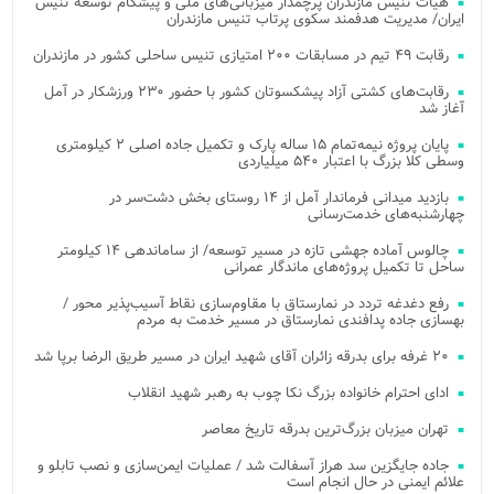
هیات تنیس مازندران پرچمدار میزبانی‌های ملی و پیشگام توسعه تنیس
ایران/ مدیریت هدفمند سکوی پرتاب تنیس مازندران
رقابت ۴۹ تیم در مسابقات ۲۰۰ امتیازی تنیس ساحلی کشور در مازندران
رقابت‌های کشتی آزاد پیشکسوتان کشور با حضور ۲۳۰ ورزشکار در آمل
آغاز شد
پایان پروژه نیمه‌تمام ۱۵ ساله پارک و تکمیل جاده اصلی ۲ کیلومتری
وسطی کلا بزرگ با اعتبار ۵۴۰ میلیاردی
بازدید میدانی فرماندار آمل از ۱۴ روستای بخش دشت‌سر در
چهارشنبه‌های خدمت‌رسانی
چالوس آماده جهشی تازه در مسیر توسعه/ از ساماندهی ۱۴ کیلومتر
ساحل تا تکمیل پروژه‌های ماندگار عمرانی
رفع دغدغه تردد در نمارستاق با مقاوم‌سازی نقاط آسیب‌پذیر محور /
بهسازی جاده پدافندی نمارستاق در مسیر خدمت به مردم
۲۰ غرفه برای بدرقه زائران آقای شهید ایران در مسیر طریق الرضا برپا شد
ادای احترام خانواده بزرگ نکا چوب به رهبر شهید انقلاب
تهران میزبان بزرگ‌ترین بدرقه تاریخ معاصر
جاده جایگزین سد هراز آسفالت شد / عملیات ایمن‌سازی و نصب تابلو و
علائم ایمنی در حال انجام است