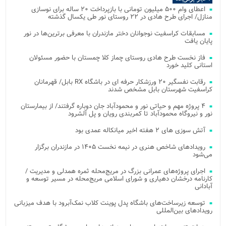
اعطای وام ۵۰۰ میلیون تومانی با بازپرداخت ۲۰ ساله برای نوسازی
منازل/ اجرای طرح هادی در ۲۲ روستای نور طی یکسال گذشته
مسابقات کراسفیت نوجوانان دختر مازندران با معرفی برترین‌ها در نور
پایان یافت
فاز نخست طرح هادی روستای چماز کلا چمستان با حضور مسئولان
استانی کلید خورد
رقابت نفسگیر ۲۰ ورزشکار حرفه ای در باشگاه RX بابل/ قهرمانان
کراسفیت شهرستان بابل مشخص شدند
۴ پروژه مهم و حیاتی نور و محمودآباد جان دوباره گرفتند/ از بیمارستان
نور و نیروگاه محمودآباد تا کمربندی رویان و پل آلشرود
آتش‌ سوزی‌ های ۲ هفته اخیر میانکاله عمدی بود
رویدادهای شاخص هنری در نیمه نخست ۱۴۰۵ در مازندران برگزار
می‌شود
اجرای پروژه‌های عمرانی بزرگ در مریج‌محله ثمره همدلی و مدیریت /
کارنامه درخشان دهیاری و شورای اسلامی مریج‌محله در مسیر توسعه و
آبادانی
توسعه زیرساخت‌های باشگاه پدل پوینت کلاب نمک‌آبرود با هدف میزبانی
رویدادهای بین‌المللی