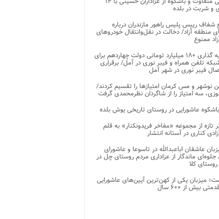
پذیرایی متفاوت و باشکوه از عزاداران حسینی با ۱۴
 و شربت در بلده
شفاف رییس پلیس راهور مازندران درباره
 منطقه آزاد/ دخالت در نقل‌وانتقال خودروهای
اد ممنوع
سرمایه گذاری ۱۸۰ میلیارد تومانی دولت چهاردهم برای
که تلفن همراه و فیبر نوری در آمل/ برقراری
 نوشهر و مس کرمان امتیازها را تقسیم کردند/
زی، سه امتیاز را از شاگردان نظرمحمدی گرفت
باشکوه عاشورایی در روستای تاریخی یوش بلده
ر تازه از مجموعه «مفاخر فریدونکنار» به قلم
ادی کناری در آستانه انتشار
زبان عاشقان اباعبدالله در تاسوعا و عاشورای
لوه‌ای ماندگار از عزاداری مردم روستای چل در
 روستای کلا
ت؛ میزبان یکی از کهن‌ترین آیین‌های عاشورایی
متی بیش از ۶۰۰ سال