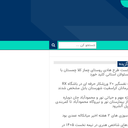
رگزیده
خست طرح هادی روستای چماز کلا چمستان با
ئولان استانی کلید خورد
رقابت نفسگیر ۲۰ ورزشکار حرفه ای در باشگاه RX
هرمانان کراسفیت شهرستان بابل مشخص شدند
وژه مهم و حیاتی نور و محمودآباد جان دوباره
از بیمارستان نور و نیروگاه محمودآباد تا کمربندی
پل آلشرود
 ۲ هفته اخیر میانکاله عمدی بود
رویدادهای شاخص هنری در نیمه نخست ۱۴۰۵ در