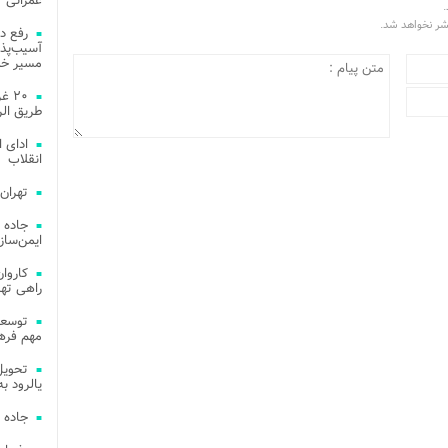
عمرانی
.
تشر نخواهد شد.
رفع د
آسیب‌پذی
مسیر خد
۲۰ 
طریق الر
ادای 
انقلاب
تهران
جاده 
ایمن‌ساز
راهی ته
مهم فره
یالرود به ار
جاده 