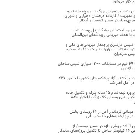
 برگزار می‌شود
 پروژه‌های عمرانی بزرگ در مریج‌محله ثمره
 مدیریت / کارنامه درخشان دهیاری و شورای
ریج‌محله در مسیر توسعه و آبادانی
 زیرساخت‌های باشگاه پدل پوینت کلاب
د با هدف میزبانی رویدادهای بین‌المللی
تنیس مازندران پرچمدار میزبانی‌های ملی و
توسعه تنیس ایران/ مدیریت هدفمند سکوی
یس مازندران
رقابت ۴۹ تیم در مسابقات ۲۰۰ امتیازی تنیس ساحلی
مازندران
رقابت‌های کشتی آزاد پیشکسوتان کشور با حضور ۲۳۰
در آمل آغاز شد
پایان پروژه نیمه‌تمام ۱۵ ساله پارک و تکمیل جاده
اصلی ۲ کیلومتری وسطی کلا بزرگ با اعتبار ۵۴۰
بازدید میدانی فرماندار آمل از ۱۴ روستای بخش
در چهارشنبه‌های خدمت‌رسانی
 آماده جهشی تازه در مسیر توسعه/ از
ساماندهی ۱۴ کیلومتر ساحل تا تکمیل پروژه‌های ماندگار