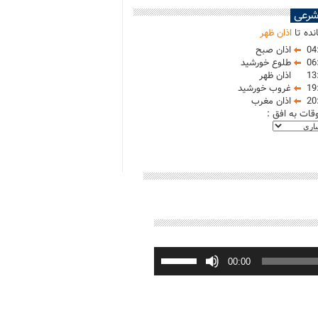
شرعی
نده تا
اذان ظهر
04
اذان صبح
06
طلوع خورشید
13
اذان ظهر
19
غروب خورشید
20
اذان مغرب
وقات به افق :
برای
افزایش
00:00
یا
کاهش
صدا
از
کلیدهای
بالا
و
پایین