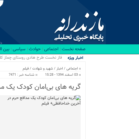
صفحه نخست
اجتماعی
حوادث
سیاسی
بین ا
رقا_
اخبار ویژه
اجتماعی
/
اخبار
/
شهید و شهادت
/
فیلم
03 اسفند 1394 - 15:28
شناسه خبر : 7471
گریه های بی‌امان کودک یک م