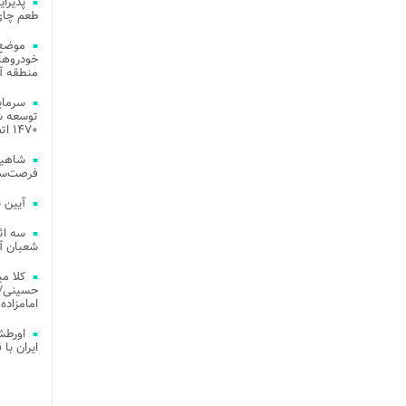
طعم چای
موضع 
خودروهای
منطقه آز
توسعه شب
۱۴۷۰ اتصال فیبر نوری در شهر آمل
شاهین
فرصت‌سو
آیین 
سه اث
شعبان آز
کلا می
حسینی/ ج
امامزاده
اورطش
ایران با قد