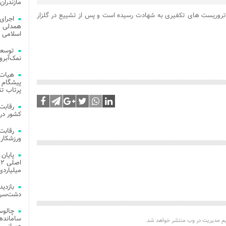
مازندران
تروریست های تکفیری به شهادت رسیده است و پس از تشییع در گلزار
اجرای
همدلی و
اسلامی م
توسعه
نمک‌آبرو
هیات 
پیشگام 
پرتاب تن
کشور در 
ورزشکار 
میلیاردی
دشت‌سر 
چالوس
یم مدیریت در وب منتشر خواهد شد.