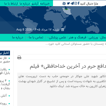
مارا دنبال کنید
خبرنامه
آرشیو
درباره ما
ارتباط با ما
شنبه ۱۷ مرداد ۱۴۰۵-
Aug 8 2026
لملل
ورزشی
فرهنگ و هنر
علمی پزشکی
تماس با ما
درباره ما
اخبار ب
فاز ن
حضور مس
دافع حرم در آخرین خداحافظی+ فیلم
بابل/ ق
تکاور شهید علی جوکار در حومه‌ی حلب به دست تروریست های
۴ پر
تکفیری به شهادت رسیده است و پس از تشییع در گلزار شهدای بهشت
گرفتند/ 
زهرای کازرون به خاک سپرده شد. لینک دانلود
رویان و 
آتش‌ سوزی‌ های