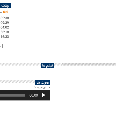
اوقات 
4
:
0
ما
:32:38
:09:39
:04:02
:56:18
:16:33
ا
فیلم ها
صوت ها
ای حرمت ۲
پخش‌کننده
صوت
00:00