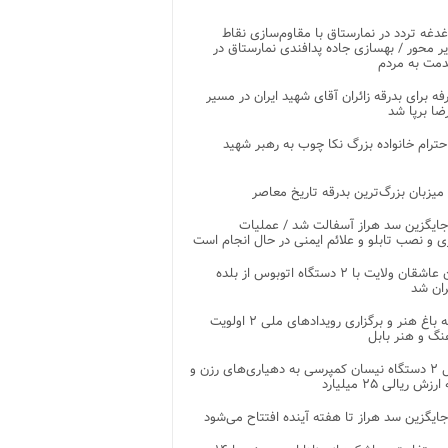
غدغه تردد در نمارستاق با مقاوم‌سازی نقاط
ر محور / بهسازی جاده پدافندی نمارستاق در
مت به مردم
غرفه برای بدرقه زائران آقای شهید ایران در مسیر
ضا برپا شد
احترام خانواده بزرگ نکا چوب به رهبر شهید
 میزبان بزرگ‌ترین بدرقه تاریخ معاصر
جایگزین سد هراز آسفالت شد / عملیات
ی و نصب تابلو و علائم ایمنی در حال انجام است
کاروان عاشقان ولایت با ۲ دستگاه اتوبوس از بلده
ران شد
توسعه باغ هنر و برگزاری رویدادهای ملی ۲ اولویت
نگ و هنر بابل
تحویل ۲ دستگاه نیسان کمپرسی به دهیاری‌های رزن و
زش ریالی ۲۵ میلیارد
جایگزین سد هراز تا هفته آینده افتتاح می‌شود