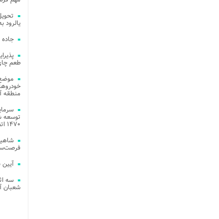
یالرود به ار
جاده 
طعم چای
موضع 
خودروهای
منطقه آز
توسعه شب
۱۴۷۰ اتصال فیبر نوری در شهر آمل
شاهین
فرصت‌سو
آیین 
سه اث
شعبان آز