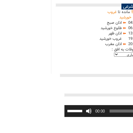
شرعی
مانده تا
غروب
خورشید
04
اذان صبح
06
طلوع خورشید
13
اذان ظهر
19
غروب خورشید
20
اذان مغرب
وقات به افق :
برای
افزایش
00:00
یا
کاهش
صدا
از
کلیدهای
بالا
و
پایین