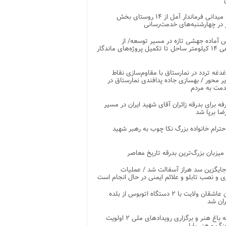
بازدید میدانی فرماندار آمل از ۱۴ روستای بخش
در چهارشنبه‌های خدمت‌رسانی
 آماده جهشی تازه در مسیر توسعه/ از
ساماندهی ۱۴ کیلومتر ساحل تا تکمیل پروژه‌های ماندگار
غدغه تردد در نمارستاق با مقاوم‌سازی نقاط
ر محور / بهسازی جاده پدافندی نمارستاق در
مت به مردم
غرفه برای بدرقه زائران آقای شهید ایران در مسیر
ضا برپا شد
احترام خانواده بزرگ نکا چوب به رهبر شهید
 میزبان بزرگ‌ترین بدرقه تاریخ معاصر
جایگزین سد هراز آسفالت شد / عملیات
ی و نصب تابلو و علائم ایمنی در حال انجام است
کاروان عاشقان ولایت با ۲ دستگاه اتوبوس از بلده
ران شد
توسعه باغ هنر و برگزاری رویدادهای ملی ۲ اولویت
نگ و هنر بابل