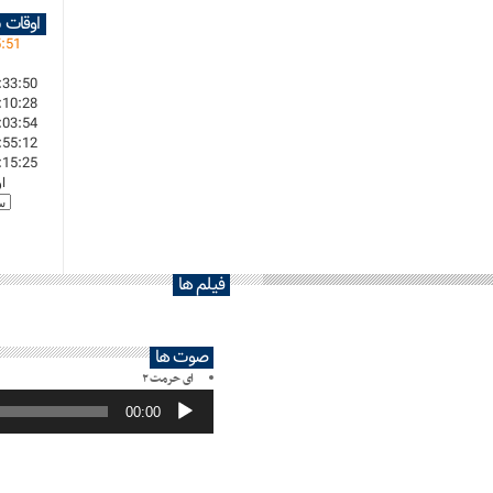
اوقات 
5
:
51
:33:50
:10:28
:03:54
:55:12
:15:25
ا
فیلم ها
صوت ها
ای حرمت ۲
پخش‌کننده
صوت
00:00