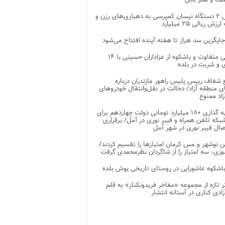
تحویل ۲ دستگاه نیسان کمپرسی به دهیاری‌های رزن و
زش ریالی ۲۵ میلیارد
جایگزین سد هراز تا هفته آینده افتتاح می‌شود
پذیرایی متفاوت و باشکوه از عزاداران حسینی با ۱۴
 و شربت در بلده
شفاف رییس پلیس راهور مازندران درباره
 منطقه آزاد/ دخالت در نقل‌وانتقال خودروهای
اد ممنوع
سرمایه گذاری ۱۸۰ میلیارد تومانی دولت چهاردهم برای
که تلفن همراه و فیبر نوری در آمل/ برقراری
 نوشهر و مس کرمان امتیازها را تقسیم کردند/
زی، سه امتیاز را از شاگردان نظرمحمدی گرفت
باشکوه عاشورایی در روستای تاریخی یوش بلده
ر تازه از مجموعه «مفاخر فریدونکنار» به قلم
ادی کناری در آستانه انتشار