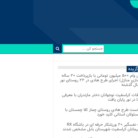
رگزیده
اعطای وام ۵۰۰ میلیون تومانی با بازپرداخت ۲۰ ساله
برای نوسازی منازل/ اجرای طرح هادی در ۲۲ روستای نور
ل گذشته
ات کراسفیت نوجوانان دختر مازندران با معرفی
 در نور پایان یافت
خست طرح هادی روستای چماز کلا چمستان با
ئولان استانی کلید خورد
رقابت نفسگیر ۲۰ ورزشکار حرفه ای در باشگاه RX
هرمانان کراسفیت شهرستان بابل مشخص شدند