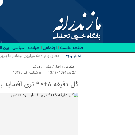
صفحه نخست
اجتماعی
حوادث
سیاسی
بین ا
اعطای وام ۵۰۰ میلیون تومانی با بازپرداخت ۲۰ ساله برای نوسازی منازل/ اجرای طرح ها...
اخبار ویژه
اجتماعی
/
اخبار
/
عکس
/
ورزشی
27 دی 1394 - 13:49
شناسه خبر : 1349
گل دقیقه ۸+۹۰ تری آفساید بود /عکس