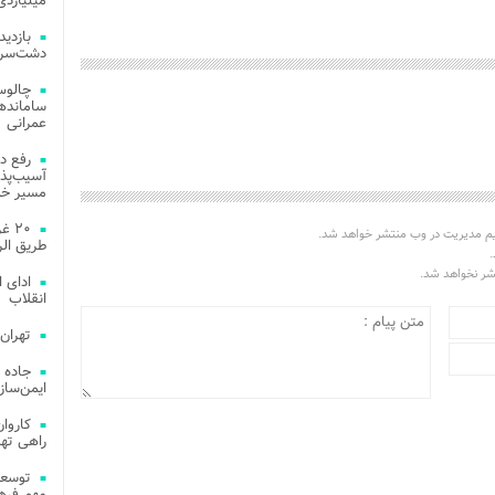
میلیاردی
دشت‌سر 
چالوس
عمرانی
رفع د
آسیب‌پذی
مسیر خد
۲۰ 
یم مدیریت در وب منتشر خواهد شد.
طریق الر
.
تشر نخواهد شد.
ادای 
انقلاب
تهران
جاده 
ایمن‌ساز
راهی ته
مهم فره