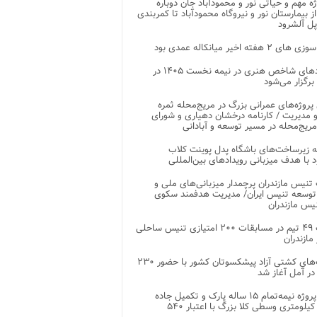
وژه مهم و حیاتی نور و محمودآباد جان دوباره
از بیمارستان نور و نیروگاه محمودآباد تا کمربندی
پل آلشرود
 ۲ هفته اخیر میانکاله عمدی بود
رویدادهای شاخص هنری در نیمه نخست ۱۴۰۵ در
 برگزار می‌شود
 پروژه‌های عمرانی بزرگ در مریج‌محله ثمره
 مدیریت / کارنامه درخشان دهیاری و شورای
ریج‌محله در مسیر توسعه و آبادانی
 زیرساخت‌های باشگاه پدل پوینت کلاب
د با هدف میزبانی رویدادهای بین‌المللی
تنیس مازندران پرچمدار میزبانی‌های ملی و
توسعه تنیس ایران/ مدیریت هدفمند سکوی
یس مازندران
رقابت ۴۹ تیم در مسابقات ۲۰۰ امتیازی تنیس ساحلی
مازندران
رقابت‌های کشتی آزاد پیشکسوتان کشور با حضور ۲۳۰
در آمل آغاز شد
پایان پروژه نیمه‌تمام ۱۵ ساله پارک و تکمیل جاده
اصلی ۲ کیلومتری وسطی کلا بزرگ با اعتبار ۵۴۰