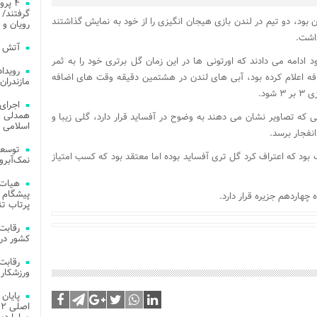
۴ پر
گرفتند/ 
ود، دو تیم در لندن بازی هیجان انگیزی را از خود به نمایش گذاشتند
رویان و 
آتش‌ سوزی‌ های
 دو به کار خود ادامه می دادند که اورتونی ها در این زمان گل برتری خود را به ثمر
داور بازی ۷ دقیقه زمان اضافه اعلام کرده بود، آبی های لندن در هشتمین دقیقه وقت های اضافه
مازندران
ود.
اجرای
همدلی و
 که تصاویر نشان می دهند به وضوح در آفساید قرار دارد، گلی زیبا و
اسلامی م
انفجار برسد.
توسعه
بود که اعتراف کرد گل تری آفساید بوده اما معتقد بود که کسب امتیاز
نمک‌آبرو
هیات 
پیشگام 
چهاردهم جزیره قرار دارد.
پرتاب تن
کشور در 
ورزشکار 