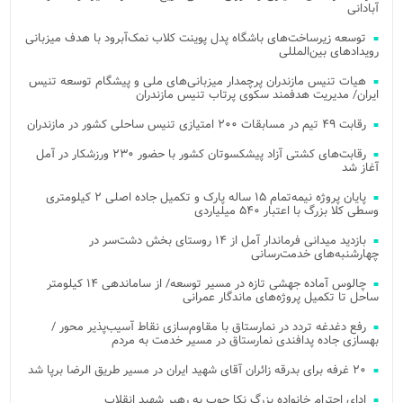
آبادانی
توسعه زیرساخت‌های باشگاه پدل پوینت کلاب نمک‌آبرود با هدف میزبانی
رویدادهای بین‌المللی
هیات تنیس مازندران پرچمدار میزبانی‌های ملی و پیشگام توسعه تنیس
ایران/ مدیریت هدفمند سکوی پرتاب تنیس مازندران
رقابت ۴۹ تیم در مسابقات ۲۰۰ امتیازی تنیس ساحلی کشور در مازندران
رقابت‌های کشتی آزاد پیشکسوتان کشور با حضور ۲۳۰ ورزشکار در آمل
آغاز شد
پایان پروژه نیمه‌تمام ۱۵ ساله پارک و تکمیل جاده اصلی ۲ کیلومتری
وسطی کلا بزرگ با اعتبار ۵۴۰ میلیاردی
بازدید میدانی فرماندار آمل از ۱۴ روستای بخش دشت‌سر در
چهارشنبه‌های خدمت‌رسانی
چالوس آماده جهشی تازه در مسیر توسعه/ از ساماندهی ۱۴ کیلومتر
ساحل تا تکمیل پروژه‌های ماندگار عمرانی
رفع دغدغه تردد در نمارستاق با مقاوم‌سازی نقاط آسیب‌پذیر محور /
بهسازی جاده پدافندی نمارستاق در مسیر خدمت به مردم
۲۰ غرفه برای بدرقه زائران آقای شهید ایران در مسیر طریق الرضا برپا شد
ادای احترام خانواده بزرگ نکا چوب به رهبر شهید انقلاب