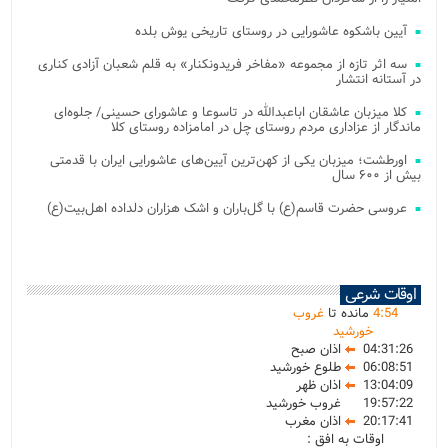
آیین باشکوه عاشورایی در روستای تاریخی یوش بلده
سه اثر تازه از مجموعه «مفاخر فریدونکنار» به قلم شعبان آزادی کناری
در آستانه انتشار
کلا میزبان عاشقان اباعبدالله در تاسوعا و عاشورای حسینی/ جلوه‌ای
ماندگار از عزاداری مردم روستای چل در امامزاده روستای کلا
اورطشت؛ میزبان یکی از کهن‌ترین آیین‌های عاشورایی ایران با قدمتی
بیش از ۶۰۰ سال
عروسی حضرت قاسم(ع) با گل‌باران و اشک هزاران دلداده اهل‌بیت(ع)
اوقات شرعی
54
:
4
مانده تا
غروب
خورشید
04:31:26
اذان صبح
06:08:51
طلوع خورشید
13:04:09
اذان ظهر
19:57:22
غروب خورشید
20:17:41
اذان مغرب
اوقات به افق :