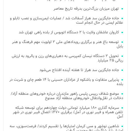
تهران میزبان بزرگ‌ترین بدرقه تاریخ معاصر
جاده جایگزین سد هراز آسفالت شد / عملیات ایمن‌سازی و نصب تابلو و
علائم ایمنی در حال انجام است
کاروان عاشقان ولایت با ۲ دستگاه اتوبوس از بلده راهی تهران شد
توسعه باغ هنر و برگزاری رویدادهای ملی ۲ اولویت مهم فرهنگ و هنر
بابل
تحویل ۲ دستگاه نیسان کمپرسی به دهیاری‌های رزن و یالرود به ارزش
ریالی ۲۵ میلیارد
جاده جایگزین سد هراز تا هفته آینده افتتاح می‌شود
پذیرایی متفاوت و باشکوه از عزاداران حسینی با ۱۴ طعم چای و شربت در
بلده
موضع شفاف رییس پلیس راهور مازندران درباره خودروهای منطقه آزاد/
دخالت در نقل‌وانتقال خودروهای منطقه آزاد ممنوع
سرمایه گذاری ۱۸۰ میلیارد تومانی دولت چهاردهم برای توسعه شبکه
تلفن همراه و فیبر نوری در آمل/ برقراری ۱۴۷۰ اتصال فیبر نوری در شهر
آمل
شاهین نوشهر و مس کرمان امتیازها را تقسیم کردند/ فرصت‌سوزی، سه
امتیاز را از شاگردان نظرمحمدی گرفت