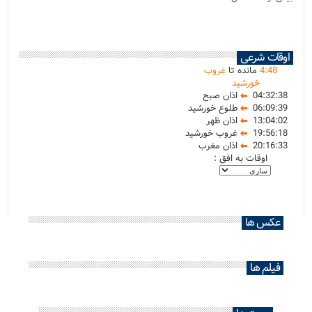
اوقات شرعی
48
:
4
مانده تا
غروب
خورشید
04:32:38
اذان صبح
06:09:39
طلوع خورشید
13:04:02
اذان ظهر
19:56:18
غروب خورشید
20:16:33
اذان مغرب
اوقات به افق :
عکس ها
فیلم ها