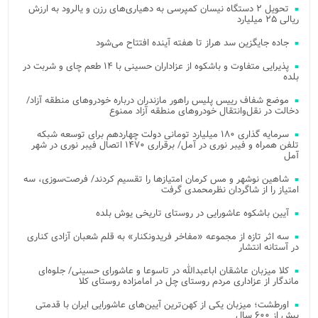
تحویل ۲ دستگاه نیسان کمپرسی به دهیاری‌های رزن و یالرود به ارزش
ریالی ۲۵ میلیارد
جاده جایگزین سد هراز تا هفته آینده افتتاح می‌شود
پذیرایی متفاوت و باشکوه از عزاداران حسینی با ۱۴ طعم چای و شربت در
بلده
موضع شفاف رییس پلیس راهور مازندران درباره خودروهای منطقه آزاد/
دخالت در نقل‌وانتقال خودروهای منطقه آزاد ممنوع
سرمایه گذاری ۱۸۰ میلیارد تومانی دولت چهاردهم برای توسعه شبکه
تلفن همراه و فیبر نوری در آمل/ برقراری ۱۴۷۰ اتصال فیبر نوری در شهر
آمل
شاهین نوشهر و مس کرمان امتیازها را تقسیم کردند/ فرصت‌سوزی، سه
امتیاز را از شاگردان نظرمحمدی گرفت
آیین باشکوه عاشورایی در روستای تاریخی یوش بلده
سه اثر تازه از مجموعه «مفاخر فریدونکنار» به قلم شعبان آزادی کناری
در آستانه انتشار
کلا میزبان عاشقان اباعبدالله در تاسوعا و عاشورای حسینی/ جلوه‌ای
ماندگار از عزاداری مردم روستای چل در امامزاده روستای کلا
اورطشت؛ میزبان یکی از کهن‌ترین آیین‌های عاشورایی ایران با قدمتی
بیش از ۶۰۰ سال