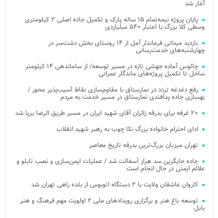
آغاز شد
پایان پروژه نیمه‌تمام ۱۵ ساله پارک و تکمیل جاده اصلی ۲ کیلومتری
وسطی کلا بزرگ با اعتبار ۵۴۰ میلیاردی
بازدید میدانی فرماندار آمل از ۱۴ روستای بخش دشت‌سر در
چهارشنبه‌های خدمت‌رسانی
چالوس آماده جهشی تازه در مسیر توسعه/ از ساماندهی ۱۴ کیلومتر
ساحل تا تکمیل پروژه‌های ماندگار عمرانی
رفع دغدغه تردد در نمارستاق با مقاوم‌سازی نقاط آسیب‌پذیر محور /
بهسازی جاده پدافندی نمارستاق در مسیر خدمت به مردم
۲۰ غرفه برای بدرقه زائران آقای شهید ایران در مسیر طریق الرضا برپا شد
ادای احترام خانواده بزرگ نکا چوب به رهبر شهید انقلاب
تهران میزبان بزرگ‌ترین بدرقه تاریخ معاصر
جاده جایگزین سد هراز آسفالت شد / عملیات ایمن‌سازی و نصب تابلو و
علائم ایمنی در حال انجام است
کاروان عاشقان ولایت با ۲ دستگاه اتوبوس از بلده راهی تهران شد
توسعه باغ هنر و برگزاری رویدادهای ملی ۲ اولویت مهم فرهنگ و هنر
بابل