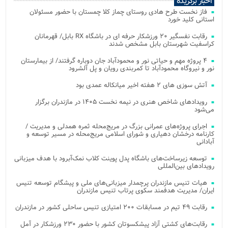
اخبار برگزیده
فاز نخست طرح هادی روستای چماز کلا چمستان با حضور مسئولان
استانی کلید خورد
رقابت نفسگیر ۲۰ ورزشکار حرفه ای در باشگاه RX بابل/ قهرمانان
کراسفیت شهرستان بابل مشخص شدند
۴ پروژه مهم و حیاتی نور و محمودآباد جان دوباره گرفتند/ از بیمارستان
نور و نیروگاه محمودآباد تا کمربندی رویان و پل آلشرود
آتش‌ سوزی‌ های ۲ هفته اخیر میانکاله عمدی بود
رویدادهای شاخص هنری در نیمه نخست ۱۴۰۵ در مازندران برگزار
می‌شود
اجرای پروژه‌های عمرانی بزرگ در مریج‌محله ثمره همدلی و مدیریت /
کارنامه درخشان دهیاری و شورای اسلامی مریج‌محله در مسیر توسعه و
آبادانی
توسعه زیرساخت‌های باشگاه پدل پوینت کلاب نمک‌آبرود با هدف میزبانی
رویدادهای بین‌المللی
هیات تنیس مازندران پرچمدار میزبانی‌های ملی و پیشگام توسعه تنیس
ایران/ مدیریت هدفمند سکوی پرتاب تنیس مازندران
رقابت ۴۹ تیم در مسابقات ۲۰۰ امتیازی تنیس ساحلی کشور در مازندران
رقابت‌های کشتی آزاد پیشکسوتان کشور با حضور ۲۳۰ ورزشکار در آمل