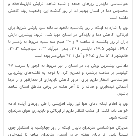
هواشناسی مازندران روزهای جمعه و شنبه شاهد افزایش قابل‌ملاحظه و
محسوس دما در استان بودیم اما از روز گذشته این وضعیت روند کاهش
داشته است.
وی با اشاره به اینکه از روز یک‌شنبه بانفوذ سامانه سرد بارشی شرایط برای
ابرناکی، کاهش دما و بارندگی در استان مهیا شد، افزود: بیشترین بارش
باران از روز یکشنبه تا ساعت ۹ و ۳۰ صبح سه شنبه مربوط به رامسر با
۴۹.۷، نوشهر ۴۷.۵، بابلسر ۳۹.۱، بندر امیرآباد ۳۳، سیاه‌بیشه ۳۰.۳،
قائم‌شهر ۵۲.۱ ساری ۴۴.۵ و آمل ۴۳.۱ میلی‌متر بوده است.
داداشی بیشترین وزش باد در استان را نیز مربوط به کجور با سرعت ۴۷
کیلومتر بر ساعت برشمرد و تصریح کرد: با توجه به نقشه‌های پیش‌یابی
هواشناسی انتظار داریم برای امروز کاهش ناپایداری از بعدازظهر و از فردا
آسمانی نیمه‌ابری و صاف را تا آخر هفته در برخی مناطق استان شاهد
باشیم.
وی با اعلام اینکه دمای هوا نیز روند افزایشی را طی روزهای آینده ادامه
خواهد داد، گفت: از امشب انتظار داریم از ابرناکی و ناپایداری هوای مازندران
کاسته شود.
مدیرکل هواشناسی مازندران بابیان اینکه از روز چهارشنبه با استقرار جوی
نسبتاً پایدار تا پایان هفته جاری آسمان مازندران صاف تا نیمه‌ابری