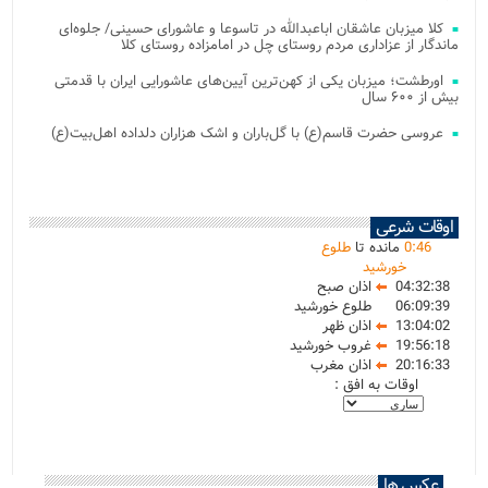
کلا میزبان عاشقان اباعبدالله در تاسوعا و عاشورای حسینی/ جلوه‌ای
ماندگار از عزاداری مردم روستای چل در امامزاده روستای کلا
اورطشت؛ میزبان یکی از کهن‌ترین آیین‌های عاشورایی ایران با قدمتی
بیش از ۶۰۰ سال
عروسی حضرت قاسم(ع) با گل‌باران و اشک هزاران دلداده اهل‌بیت(ع)
اوقات شرعی
46
:
0
مانده تا
طلوع
خورشید
04:32:38
اذان صبح
06:09:39
طلوع خورشید
13:04:02
اذان ظهر
19:56:18
غروب خورشید
20:16:33
اذان مغرب
اوقات به افق :
عکس ها