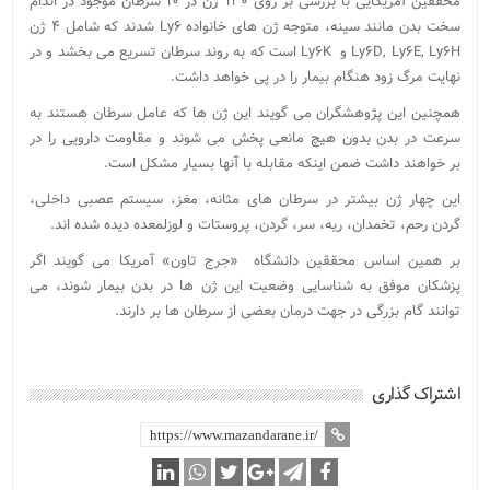
محققین آمریکایی با بررسی بر روی ۱۳۰ ژن در ۱۰ سرطان موجود در اندام
سخت بدن مانند سینه، متوجه ژن های خانواده Ly۶ شدند که شامل ۴ ژن
Ly۶D, Ly۶E, Ly۶H و Ly۶K است که به روند سرطان تسریع می بخشد و در
نهایت مرگ زود هنگام بیمار را در پی خواهد داشت.
همچنین این پژوهشگران می گویند این ژن ها که عامل سرطان هستند به
سرعت در بدن بدون هیچ مانعی پخش می شوند و مقاومت دارویی را در
بر خواهند داشت ضمن اینکه مقابله با آنها بسیار مشکل است.
این چهار ژن بیشتر در سرطان های مثانه، مغز، سیستم عصبی داخلی،
گردن رحم، تخمدان، ریه، سر، گردن، پروستات و لوزلمعده دیده شده اند.
بر همین اساس محققین دانشگاه «جرج تاون» آمریکا می گویند اگر
پزشکان موفق به شناسایی وضعیت این ژن ها در بدن بیمار شوند، می
توانند گام بزرگی در جهت درمان بعضی از سرطان ها بر دارند.
اشتراک گذاری