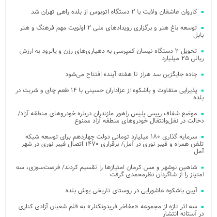
کاروان عاشقان ولایت با ۲ دستگاه اتوبوس از بلده راهی تهران شد
توسعه باغ هنر و برگزاری رویدادهای ملی ۲ اولویت مهم فرهنگ و هنر
بابل
تحویل ۲ دستگاه نیسان کمپرسی به دهیاری‌های رزن و یالرود به ارزش
ریالی ۲۵ میلیارد
جاده جایگزین سد هراز تا هفته آینده افتتاح می‌شود
پذیرایی متفاوت و باشکوه از عزاداران حسینی با ۱۴ طعم چای و شربت در
بلده
موضع شفاف رییس پلیس راهور مازندران درباره خودروهای منطقه آزاد/
دخالت در نقل‌وانتقال خودروهای منطقه آزاد ممنوع
سرمایه گذاری ۱۸۰ میلیارد تومانی دولت چهاردهم برای توسعه شبکه
تلفن همراه و فیبر نوری در آمل/ برقراری ۱۴۷۰ اتصال فیبر نوری در شهر
آمل
شاهین نوشهر و مس کرمان امتیازها را تقسیم کردند/ فرصت‌سوزی، سه
امتیاز را از شاگردان نظرمحمدی گرفت
آیین باشکوه عاشورایی در روستای تاریخی یوش بلده
سه اثر تازه از مجموعه «مفاخر فریدونکنار» به قلم شعبان آزادی کناری
در آستانه انتشار