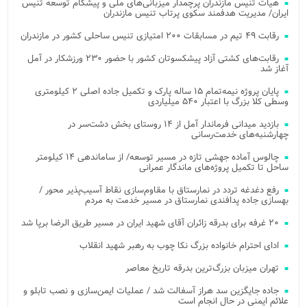
هیات تنیس مازندران پرچمدار میزبانی‌های ملی و پیشگام توسعه تنیس
ایران/ مدیریت هدفمند سکوی پرتاب تنیس مازندران
رقابت ۴۹ تیم در مسابقات ۲۰۰ امتیازی تنیس ساحلی کشور در مازندران
رقابت‌های کشتی آزاد پیشکسوتان کشور با حضور ۲۳۰ ورزشکار در آمل
آغاز شد
پایان پروژه نیمه‌تمام ۱۵ ساله پارک و تکمیل جاده اصلی ۲ کیلومتری
وسطی کلا بزرگ با اعتبار ۵۴۰ میلیاردی
بازدید میدانی فرماندار آمل از ۱۴ روستای بخش دشت‌سر در
چهارشنبه‌های خدمت‌رسانی
چالوس آماده جهشی تازه در مسیر توسعه/ از ساماندهی ۱۴ کیلومتر
ساحل تا تکمیل پروژه‌های ماندگار عمرانی
رفع دغدغه تردد در نمارستاق با مقاوم‌سازی نقاط آسیب‌پذیر محور /
بهسازی جاده پدافندی نمارستاق در مسیر خدمت به مردم
۲۰ غرفه برای بدرقه زائران آقای شهید ایران در مسیر طریق الرضا برپا شد
ادای احترام خانواده بزرگ نکا چوب به رهبر شهید انقلاب
تهران میزبان بزرگ‌ترین بدرقه تاریخ معاصر
جاده جایگزین سد هراز آسفالت شد / عملیات ایمن‌سازی و نصب تابلو و
علائم ایمنی در حال انجام است