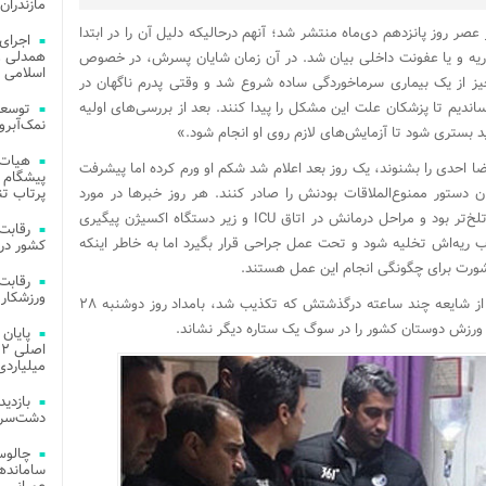
مازندران
صر روز پانزدهم دی‌ماه منتشر شد؛ آنهم درحالیکه دلیل آن را در ابتدا
اجرای
همدلی و
 ریه و یا عفونت داخلی بیان شد. در آن زمان شایان پسرش، در خصوص
اسلامی م
 چیز از یک بیماری سرماخوردگی ساده شروع شد و وقتی پدرم ناگهان در
اندیم تا پزشکان علت این مشکل را پیدا کنند. بعد از بررسی‌های اولیه
توسعه
نمک‌آبرو
ید بستری شود تا آزمایش‌های لازم روی او انجام شود.»
هیات 
ضا احدی را بشنوند، یک روز بعد اعلام شد شکم او ورم کرده اما پیشرفت
پیشگام 
ث شد روز ۲۰ دی‌ماه پزشکان دستور ممنوع‌الملاقات بودنش را صادر کنند. هر روز خبرها در مورد
پرتاب تن
وضعیت عمومی این بازیکن خوش اخلاق فوتبال تلخ‌تر بود و مراحل درمانش در اتاق ICU و زیر دستگاه اکسیژن پیگیری
دند باید آب ریه‌اش تخلیه شود و تحت عمل جراحی قرار بگیرد اما به خاطر اینکه
کشور در 
ورت برای چگونگی انجام این عمل هستند.
ورزشکار 
عمر پیشکسوت استقلال اما به دنیا نبود زیرا بعد از شایعه چند ساعته درگذشتش که تکذیب شد، بامداد روز دوشنبه ۲۸
ورزش دوستان کشور را در سوگ یک ستاره دیگر نشاند.
میلیاردی
دشت‌سر 
چالوس