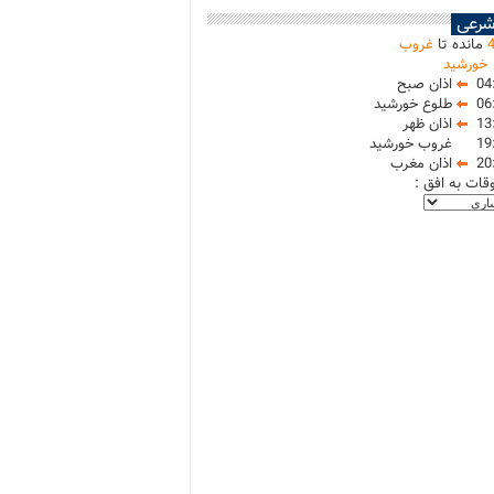
شرعی
مانده تا
غروب
خورشید
04
اذان صبح
06
طلوع خورشید
13
اذان ظهر
19
غروب خورشید
20
اذان مغرب
وقات به افق :