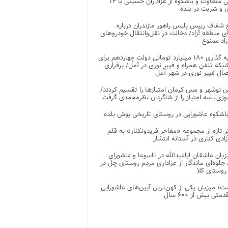
پذیرایی متفاوت و باشکوه از عزاداران حسینی با ۱۴
 و شربت در بلده
شفاف رییس پلیس راهور مازندران درباره
 منطقه آزاد/ دخالت در نقل‌وانتقال خودروهای
اد ممنوع
سرمایه گذاری ۱۸۰ میلیارد تومانی دولت چهاردهم برای
که تلفن همراه و فیبر نوری در آمل/ برقراری
 نوشهر و مس کرمان امتیازها را تقسیم کردند/
زی، سه امتیاز را از شاگردان نظرمحمدی گرفت
باشکوه عاشورایی در روستای تاریخی یوش بلده
ر تازه از مجموعه «مفاخر فریدونکنار» به قلم
ادی کناری در آستانه انتشار
زبان عاشقان اباعبدالله در تاسوعا و عاشورای
لوه‌ای ماندگار از عزاداری مردم روستای چل در
 روستای کلا
ت؛ میزبان یکی از کهن‌ترین آیین‌های عاشورایی
متی بیش از ۶۰۰ سال