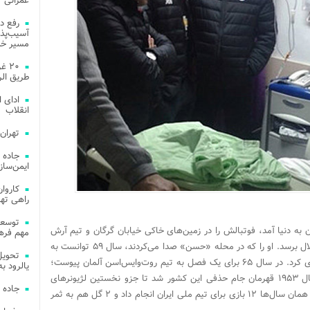
عمرانی
رفع د
آسیب‌پذی
مسیر خد
۲۰ 
طریق الر
ادای 
انقلاب
تهران
جاده 
ایمن‌ساز
راهی ته
دی که نهم آذرماه سال ۱۳۴۱ در تهران به دنیا آمد، فوتبالش را در زمین‌های خاکی خیابان گرگان و تیم آرش
مهم فره
آغاز کرد و خیلی زود توانست به تیم جوانان استقلال برسد. او را که در محله «حسن» صدا می‌کردند، سال ۵۹ توانست به
تیم اصلی استقلال برسد و ۶ سال در این تیم بازی کرد. در سال ۶۵ برای یک فصل به تیم روت‌وایس‌اسن آلمان پیوست؛
یالرود به ار
تیمی که در سال ۱۹۵۵ قهرمان آلمان غربی و سال ۱۹۵۳ قهرمان جام حذفی این کشور شد تا جزو نخستین لژیونرهای
جاده 
اروپایی ایران بعد از انقلاب اسلامی لقب بگیرد. در همان سال‌ها ۱۲ بازی برای تیم ملی ایران انجام داد و ۲ گل هم به ثمر