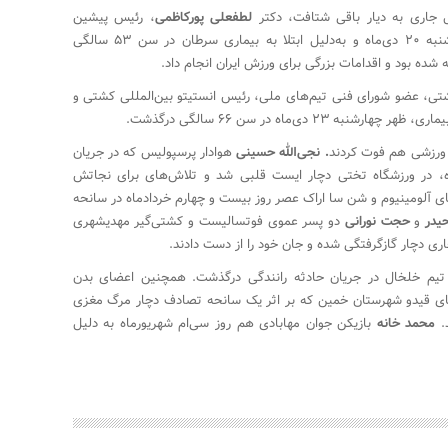
 جاری به دیار باقی شتافت، دکتر
لطفعلی پورکاظمی
، رئیس پیشین
فدراسیون پزشکی – ورزشی بود که شامگاه یکشنبه ۲۰ دی‌ماه و به‌دلیل ابتلا به بیماری سرطان در سن ۵۳ سالگی
شده بود و اقدامات بزرگی برای ورزش ایران انجام داد.
، عضو شورای فنی تیم‌های ملی، رئیس انستیتو بین‌المللی کشتی و
 دی‌ماه در سن ۶۶ سالگی درگذشت.
ورزشی هم فوت کردند
. نجی‌الله حسینی
هوادار پرسپولیس که در جریان
ماه، در ورزشگاه تختی دچار ایست قلبی شد و تلاش‌های برای نجاتش
ای آلومینیوم و شن سا اراک عصر روز بیست و چهارم خردادماه در سانحه
یدر
و
حجت نورانی
دو پسر عموی فوتسالیست و کشتی‌گیر مهدیشهری
 دچار گازگرفتگی شده و جان خود را از دست دادند.
 تیم خلخال در جریان حادثه رانندگی درگذشت. همچنین اعضای بدن
 اهل روستای قیدو شهرستان خمین که بر اثر یک سانحه تصادف دچار مرگ مغزی
د.
محمد خانه
بازیکن جوان مهابادی هم روز سی‌ام شهریورماه به دلیل