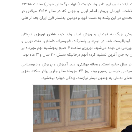
معروف به بیتو «Baito» به علت ابتلا به بیماری نادر واسکولیت (التهاب رگ‌های خونی) ساعت ۲۳:۱۵
شامگاه روز سوم شهریورماه و در ۳۶ سالگی درگذشت. قهرمان پروش اندام ایران و جهان که در سال ۲۰۱۳ میلادی در
ددی در این رشته به دست آورد و دومین بدنساز قرن ایران بعد از علی
هادی نوروزی‌
کاپیتان
 فوتبالیست شد، در تیم‌های پاسارگاد، فجرسپاه، داماش، نفت تهران و
پرسپولیس بازی کرد و ۹ بازی ملی هم در کارنامه‌ ورزشی‌اش دیده می‌شود. نوروزی ساعت ۴ صبح پنجشنبه نهم مهرماه بر
آفرین تسلیم کرد؛ آنهم درحالیکه سنش ۳۰ سال و ۳ ماه بود.
ه در سال جاری است.
ریحانه بهشتی
، دبیر آموزش و پرورش و دوومیدانی‌
کار ۲۷ ساله که یکی از ورزشکاران و قهرمانان دوومیدانی خراسان رضوی بود، روز ۲۴ مهرماه سال جاری براثر سکته مغزی
ای بدنش به چندین بیمار نیازمند، زندگی دوباره ببخشید.