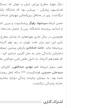
دیگر چهره مطرح ورزش ایران و جهان که درسال
درگذشت. وی در محافل بین‌المللی چهره‌ای شناخته 
ضمن اینکه
سیدجواد رفوگر
پیشکسوت و مربی کشتی
از اساتید برجسته دانشگاه، پس از تحمل مدت‌ها بیماری، ظهر چهارشنبه ۲۳
همچنین در سال جاری چهره‌های نه چندان مطرح 
بازی این تیم برابر نفت تهران در روز نهم آذر
بی‌نتیجه ماند.
حامد خدادادی
بازیکن پیشین تیم‌ه
دلخراش رانندگی جان به جان آفرین تسلیم کرد.
ح
که هجدهم آذرماه، به دلیل نقص فنی دودکش بخاری
عصر سوم دی‌ماه هم
مهدی عبداللهی
، کاپیتان
سیدعلی حسینی
فوتبالیست ۲۲ ساله
شده بود، به بیماران نیازمند زندگی دوباره بخشی
حادثه رانندگی درگذشت.
اشتراک گذاری