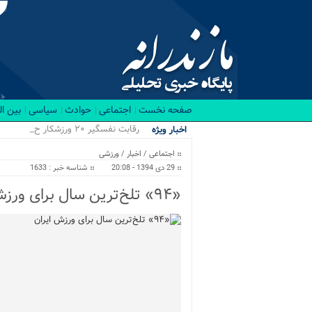
صفحه نخست
اجتماعی
حوادث
سیاسی
بین ا
رقابت نفسگیر ۲۰ ورزشکار حرفه ای در باشگاه RX ب.
اخبار ویژه
اجتماعی
/
اخبار
/
ورزشی
29 دی 1394 - 20:08
شناسه خبر : 1633
«۹۴» تلخ‌ترین سال برای ورزش ایران