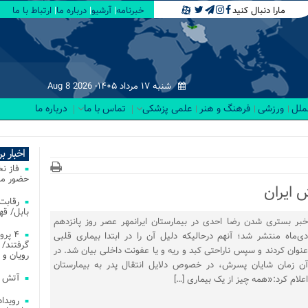
مارا دنبال کنید
خبرنامه
آرشیو
درباره ما
ارتباط با ما
شنبه ۱۷ مرداد ۱۴۰۵-
Aug 8 2026
لملل
ورزشی
فرهنگ و هنر
علمی پزشکی
تماس با ما
درباره ما
اخبار ب
فاز ن
حضور مس
بابل/ ق
خبر بستری شدن رضا احدی در بیمارستان ایرانمهر عصر روز پانزدهم
۴ پر
دی‌ماه منتشر شد؛ آنهم درحالیکه دلیل آن را در ابتدا بیماری قلبی
گرفتند/ 
عنوان کردند و سپس ناراحتی کبد و ریه و یا عفونت داخلی بیان شد. در
رویان و 
آن زمان شایان پسرش، در خصوص دلایل انتقال پدر به بیمارستان
آتش‌ سوزی‌ های
اعلام کرد:«همه چیز از یک بیماری […]