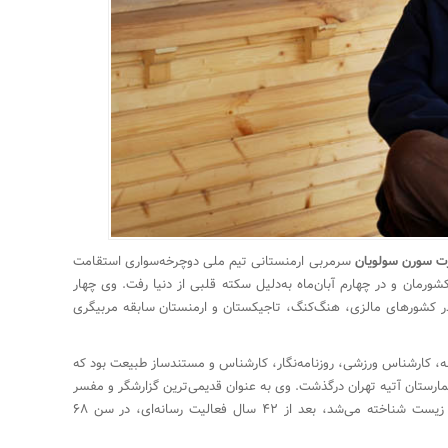
رت سورن سولویان
سرمربی ارمنستانی تیم ملی دوچرخه‌سواری استقامت
ورمان و در چهارم آبان‌ماه به‌دلیل سکته قلبی از دنیا رفت. وی چهار
و در کشورهای مالزی، هنگ‌کنگ، تاجیکستان و ارمنستان سابقه مربیگری
، کارشناس ورزشی، روزنامه‌نگار، کارشناس و مستندساز طبیعت بود که
مارستان آتیه تهران درگذشت. وی به عنوان قدیمی‌ترین گزارشگر و مفسر
والیبال در ایران و بنیان‌گذار روزنامه‌نگاری محیط زیست شناخته می‌شد، بعد از ۴۲ سال فعالیت رسانه‌ای، در سن ۶۸