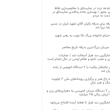
غدغه تردد در نمارستاق با مقاوم‌سازی نقاط
ر محور / بهسازی جاده پدافندی نمارستاق در
مت به مردم
غرفه برای بدرقه زائران آقای شهید ایران در مسیر
ضا برپا شد
احترام خانواده بزرگ نکا چوب به رهبر شهید
 میزبان بزرگ‌ترین بدرقه تاریخ معاصر
جایگزین سد هراز آسفالت شد / عملیات
ی و نصب تابلو و علائم ایمنی در حال انجام است
کاروان عاشقان ولایت با ۲ دستگاه اتوبوس از بلده
ران شد
توسعه باغ هنر و برگزاری رویدادهای ملی ۲ اولویت
نگ و هنر بابل
تحویل ۲ دستگاه نیسان کمپرسی به دهیاری‌های رزن و
زش ریالی ۲۵ میلیارد
جایگزین سد هراز تا هفته آینده افتتاح می‌شود