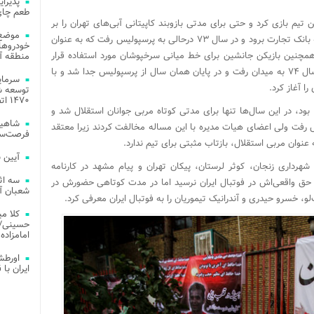
طعم چای
م بازی کرد و حتی برای مدتی بازوبند کاپیتانی آبی‌های تهران را بر
موضع 
بازو بست. او بعد از این سه سال تصمیم گرفت به بانک تجارت برود و در سال ۷۳ درحالی به پرسپولیس رفت که به عنوان
خودروهای
مچنین بازیکن جانشین برای خط میانی سرخپوشان مورد استفاده قرار
منطقه آز
گرفته. البته او تنها ۶۴ دقیقه برابر شموشک در سال ۷۴ به میدان رفت و در پایان همان سال از پرسپولیس جدا شد و با
 آغاز کرد.
توسعه شب
۱۴۷۰ اتصال فیبر نوری در شهر آمل
بود، در این سال‌ها تنها برای مدتی کوتاه مربی جوانان استقلال شد و
شاهین
پیش رفت ولی اعضای هیات مدیره با این مساله مخالفت کردند زیرا معتقد
فرصت‌سو
نوان مربی استقلال، بازتاب مثبتی برای تیم ندارد.
آیین 
شهرداری زنجان، کوثر لرستان، پیکان تهران و پیام مشهد در کارنامه
سه اث
حق واقعی‌اش در فوتبال ایران نرسید اما در مدت کوتاهی حضورش در
شعبان آز
و، خسرو حیدری و آندرانیک تیموریان را به فوتبال ایران معرفی کرد.
کلا می
حسینی/ ج
امامزاده
اورطش
ایران با قد