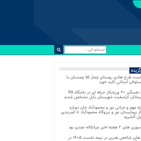
رگزیده
خست طرح هادی روستای چماز کلا چمستان با
ئولان استانی کلید خورد
رقابت نفسگیر ۲۰ ورزشکار حرفه ای در باشگاه RX
هرمانان کراسفیت شهرستان بابل مشخص شدند
وژه مهم و حیاتی نور و محمودآباد جان دوباره
از بیمارستان نور و نیروگاه محمودآباد تا کمربندی
پل آلشرود
 ۲ هفته اخیر میانکاله عمدی بود
رویدادهای شاخص هنری در نیمه نخست ۱۴۰۵ در