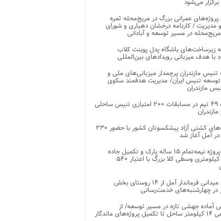
 برگزار می‌شود
 پروژه‌های عمرانی بزرگ در مریج‌محله ثمره
 مدیریت / کارنامه درخشان دهیاری و شورای
ریج‌محله در مسیر توسعه و آبادانی
 زیرساخت‌های باشگاه پدل پوینت کلاب
د با هدف میزبانی رویدادهای بین‌المللی
تنیس مازندران پرچمدار میزبانی‌های ملی و
توسعه تنیس ایران/ مدیریت هدفمند سکوی
یس مازندران
رقابت ۴۹ تیم در مسابقات ۲۰۰ امتیازی تنیس ساحلی
مازندران
رقابت‌های کشتی آزاد پیشکسوتان کشور با حضور ۲۳۰
در آمل آغاز شد
پایان پروژه نیمه‌تمام ۱۵ ساله پارک و تکمیل جاده
اصلی ۲ کیلومتری وسطی کلا بزرگ با اعتبار ۵۴۰
بازدید میدانی فرماندار آمل از ۱۴ روستای بخش
در چهارشنبه‌های خدمت‌رسانی
 آماده جهشی تازه در مسیر توسعه/ از
ساماندهی ۱۴ کیلومتر ساحل تا تکمیل پروژه‌های ماندگار