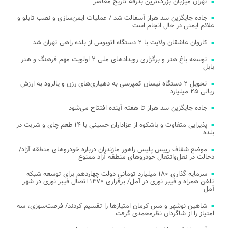
تهران میزبان بزرگ‌ترین بدرقه تاریخ معاصر
جاده جایگزین سد هراز آسفالت شد / عملیات ایمن‌سازی و نصب تابلو و
علائم ایمنی در حال انجام است
کاروان عاشقان ولایت با ۲ دستگاه اتوبوس از بلده راهی تهران شد
توسعه باغ هنر و برگزاری رویدادهای ملی ۲ اولویت مهم فرهنگ و هنر
بابل
تحویل ۲ دستگاه نیسان کمپرسی به دهیاری‌های رزن و یالرود به ارزش
ریالی ۲۵ میلیارد
جاده جایگزین سد هراز تا هفته آینده افتتاح می‌شود
پذیرایی متفاوت و باشکوه از عزاداران حسینی با ۱۴ طعم چای و شربت در
بلده
موضع شفاف رییس پلیس راهور مازندران درباره خودروهای منطقه آزاد/
دخالت در نقل‌وانتقال خودروهای منطقه آزاد ممنوع
سرمایه گذاری ۱۸۰ میلیارد تومانی دولت چهاردهم برای توسعه شبکه
تلفن همراه و فیبر نوری در آمل/ برقراری ۱۴۷۰ اتصال فیبر نوری در شهر
آمل
شاهین نوشهر و مس کرمان امتیازها را تقسیم کردند/ فرصت‌سوزی، سه
امتیاز را از شاگردان نظرمحمدی گرفت