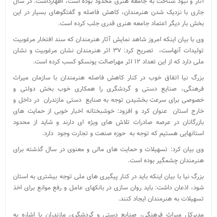
آثار و نبود شناخت به جامعه هنری محدود بوده است، اظهارداشت: در سال
جاری با نزدیک شدن هنرمندان، کاهش فاصله و گفتگوهای بسیار در این
بخش بار دیگر اعتماد جامعه هنری قدری جلب کرده است.
وی با بیان اینکه امروز شاهد نمایش آثار هنرمندان که سند افتخار مرغوبیت
تولیدات آنهاست، تصریح کرد: ۳۷ اثر هنرمندان نشان مرغوبیت و نشان
ملی دارد که از این تعداد ۱۲ اثر مهراصالت یونسکو کسب کرده است.
بزرگ نیا اتفاق خوب در کنار کاهش فاصله هنرمندان با سازمان میراث
فرهنگی، صنایع دستی و گردشگری را همکاری خوب بخش دولتی و
خصوصی برای سرعت بخشیدن توجه به صنایع دستی مازندران در داخل و
خارج استان عنوان کرد و افزود: خوشبختانه اخبار خوبی از حمایت های
بازرگانان در عرصه صادرات تلاش های ویژه ای دارند و شاید از محدود
استانهایی هستیم که توجه به حوزه صنعت و تجارت وجود دارد.
وی بیان کرد: تسهیلات و حمایت های مالی و معنوی در سال گذشته برای
هنرمندان چشمگیر بوده است.
بزرگ نیا با بیان اینکه باید در کنار پیگیری های ملی توجه بیشتری به استان
شود، اذعان داشت: باید روان سازی در بانکهای عامل و رفع موانع برای اخذ
تسهیلات به هنرمندان ایجاد کنند.
مدیرکل میراث فرهنگی، صنایع دستی و گردشگری مازندران با اشاره به