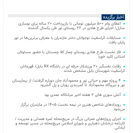
اخبار برگزیده
اعطای وام ۵۰۰ میلیون تومانی با بازپرداخت ۲۰ ساله برای نوسازی
منازل/ اجرای طرح هادی در ۲۲ روستای نور طی یکسال گذشته
مسابقات کراسفیت نوجوانان دختر مازندران با معرفی برترین‌ها در نور
پایان یافت
فاز نخست طرح هادی روستای چماز کلا چمستان با حضور مسئولان
استانی کلید خورد
رقابت نفسگیر ۲۰ ورزشکار حرفه ای در باشگاه RX بابل/ قهرمانان
کراسفیت شهرستان بابل مشخص شدند
۴ پروژه مهم و حیاتی نور و محمودآباد جان دوباره گرفتند/ از بیمارستان
نور و نیروگاه محمودآباد تا کمربندی رویان و پل آلشرود
آتش‌ سوزی‌ های ۲ هفته اخیر میانکاله عمدی بود
رویدادهای شاخص هنری در نیمه نخست ۱۴۰۵ در مازندران برگزار
می‌شود
اجرای پروژه‌های عمرانی بزرگ در مریج‌محله ثمره همدلی و مدیریت /
کارنامه درخشان دهیاری و شورای اسلامی مریج‌محله در مسیر توسعه و
آبادانی