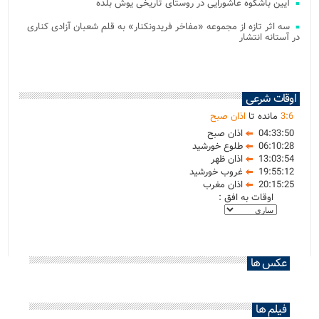
آیین باشکوه عاشورایی در روستای تاریخی یوش بلده
سه اثر تازه از مجموعه «مفاخر فریدونکنار» به قلم شعبان آزادی کناری
در آستانه انتشار
اوقات شرعی
6
:
3
مانده تا
اذان صبح
04:33:50
اذان صبح
06:10:28
طلوع خورشید
13:03:54
اذان ظهر
19:55:12
غروب خورشید
20:15:25
اذان مغرب
اوقات به افق :
عکس ها
فیلم ها