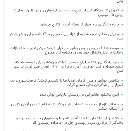
بابل
تحویل ۲ دستگاه نیسان کمپرسی به دهیاری‌های رزن و یالرود به ارزش
ریالی ۲۵ میلیارد
جاده جایگزین سد هراز تا هفته آینده افتتاح می‌شود
پذیرایی متفاوت و باشکوه از عزاداران حسینی با ۱۴ طعم چای و شربت در
بلده
موضع شفاف رییس پلیس راهور مازندران درباره خودروهای منطقه آزاد/
دخالت در نقل‌وانتقال خودروهای منطقه آزاد ممنوع
سرمایه گذاری ۱۸۰ میلیارد تومانی دولت چهاردهم برای توسعه شبکه
تلفن همراه و فیبر نوری در آمل/ برقراری ۱۴۷۰ اتصال فیبر نوری در شهر
آمل
شاهین نوشهر و مس کرمان امتیازها را تقسیم کردند/ فرصت‌سوزی، سه
امتیاز را از شاگردان نظرمحمدی گرفت
آیین باشکوه عاشورایی در روستای تاریخی یوش بلده
سه اثر تازه از مجموعه «مفاخر فریدونکنار» به قلم شعبان آزادی کناری
در آستانه انتشار
کلا میزبان عاشقان اباعبدالله در تاسوعا و عاشورای حسینی/ جلوه‌ای
ماندگار از عزاداری مردم روستای چل در امامزاده روستای کلا