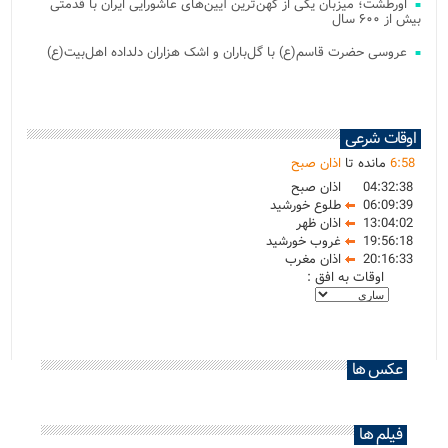
اورطشت؛ میزبان یکی از کهن‌ترین آیین‌های عاشورایی ایران با قدمتی
بیش از ۶۰۰ سال
عروسی حضرت قاسم(ع) با گل‌باران و اشک هزاران دلداده اهل‌بیت(ع)
اوقات شرعی
58
:
6
مانده تا
اذان صبح
04:32:38
اذان صبح
06:09:39
طلوع خورشید
13:04:02
اذان ظهر
19:56:18
غروب خورشید
20:16:33
اذان مغرب
اوقات به افق :
عکس ها
فیلم ها