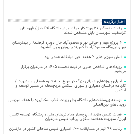
اخبار برگزیده
رقابت نفسگیر ۲۰ ورزشکار حرفه ای در باشگاه RX بابل/ قهرمانان
کراسفیت شهرستان بابل مشخص شدند
۴ پروژه مهم و حیاتی نور و محمودآباد جان دوباره گرفتند/ از بیمارستان
نور و نیروگاه محمودآباد تا کمربندی رویان و پل آلشرود
آتش‌ سوزی‌ های ۲ هفته اخیر میانکاله عمدی بود
رویدادهای شاخص هنری در نیمه نخست ۱۴۰۵ در مازندران برگزار
می‌شود
اجرای پروژه‌های عمرانی بزرگ در مریج‌محله ثمره همدلی و مدیریت /
کارنامه درخشان دهیاری و شورای اسلامی مریج‌محله در مسیر توسعه و
آبادانی
توسعه زیرساخت‌های باشگاه پدل پوینت کلاب نمک‌آبرود با هدف میزبانی
رویدادهای بین‌المللی
هیات تنیس مازندران پرچمدار میزبانی‌های ملی و پیشگام توسعه تنیس
ایران/ مدیریت هدفمند سکوی پرتاب تنیس مازندران
رقابت ۴۹ تیم در مسابقات ۲۰۰ امتیازی تنیس ساحلی کشور در مازندران