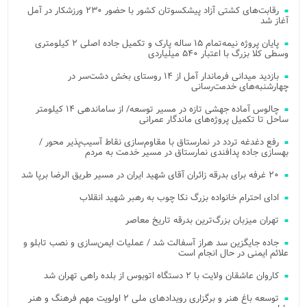
رقابت‌های کشتی آزاد پیشکسوتان کشور با حضور ۲۳۰ ورزشکار در آمل
آغاز شد
پایان پروژه نیمه‌تمام ۱۵ ساله پارک و تکمیل جاده اصلی ۲ کیلومتری
وسطی کلا بزرگ با اعتبار ۵۴۰ میلیاردی
بازدید میدانی فرماندار آمل از ۱۴ روستای بخش دشت‌سر در
چهارشنبه‌های خدمت‌رسانی
چالوس آماده جهشی تازه در مسیر توسعه/ از ساماندهی ۱۴ کیلومتر
ساحل تا تکمیل پروژه‌های ماندگار عمرانی
رفع دغدغه تردد در نمارستاق با مقاوم‌سازی نقاط آسیب‌پذیر محور /
بهسازی جاده پدافندی نمارستاق در مسیر خدمت به مردم
۲۰ غرفه برای بدرقه زائران آقای شهید ایران در مسیر طریق الرضا برپا شد
ادای احترام خانواده بزرگ نکا چوب به رهبر شهید انقلاب
تهران میزبان بزرگ‌ترین بدرقه تاریخ معاصر
جاده جایگزین سد هراز آسفالت شد / عملیات ایمن‌سازی و نصب تابلو و
علائم ایمنی در حال انجام است
کاروان عاشقان ولایت با ۲ دستگاه اتوبوس از بلده راهی تهران شد
توسعه باغ هنر و برگزاری رویدادهای ملی ۲ اولویت مهم فرهنگ و هنر