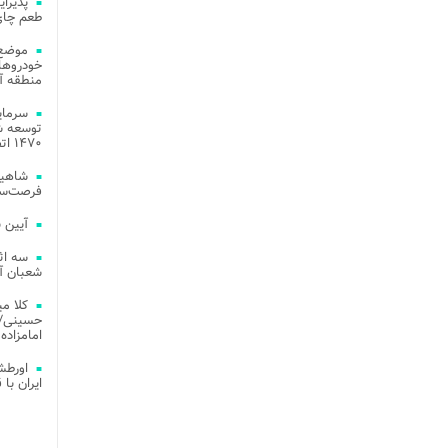
طعم چای
موضع 
خودروهای
منطقه آز
توسعه شب
۱۴۷۰ اتصال فیبر نوری در شهر آمل
شاهین
فرصت‌سو
آیین 
سه اث
شعبان آز
کلا می
حسینی/ ج
امامزاده
اورطش
ایران با قد