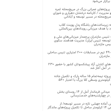
 برگزار می‌شود
 پروژه‌های عمرانی بزرگ در مریج‌محله ثمره
 مدیریت / کارنامه درخشان دهیاری و شورای
ریج‌محله در مسیر توسعه و آبادانی
 زیرساخت‌های باشگاه پدل پوینت کلاب
د با هدف میزبانی رویدادهای بین‌المللی
تنیس مازندران پرچمدار میزبانی‌های ملی و
توسعه تنیس ایران/ مدیریت هدفمند سکوی
یس مازندران
رقابت ۴۹ تیم در مسابقات ۲۰۰ امتیازی تنیس ساحلی
مازندران
رقابت‌های کشتی آزاد پیشکسوتان کشور با حضور ۲۳۰
در آمل آغاز شد
پایان پروژه نیمه‌تمام ۱۵ ساله پارک و تکمیل جاده
اصلی ۲ کیلومتری وسطی کلا بزرگ با اعتبار ۵۴۰
بازدید میدانی فرماندار آمل از ۱۴ روستای بخش
در چهارشنبه‌های خدمت‌رسانی
 آماده جهشی تازه در مسیر توسعه/ از
ساماندهی ۱۴ کیلومتر ساحل تا تکمیل پروژه‌های ماندگار