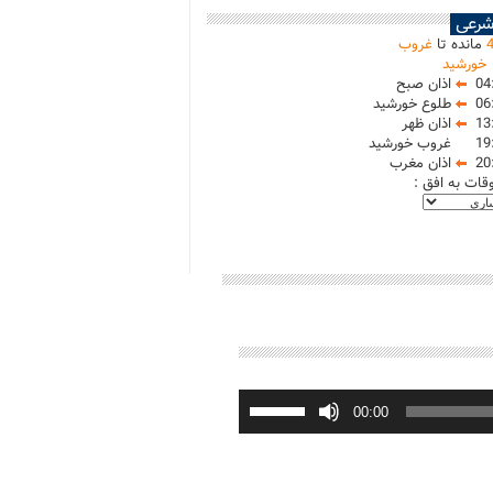
شرعی
مانده تا
غروب
خورشید
04
اذان صبح
06
طلوع خورشید
13
اذان ظهر
19
غروب خورشید
20
اذان مغرب
وقات به افق :
برای
افزایش
00:00
یا
کاهش
صدا
از
کلیدهای
بالا
و
پایین