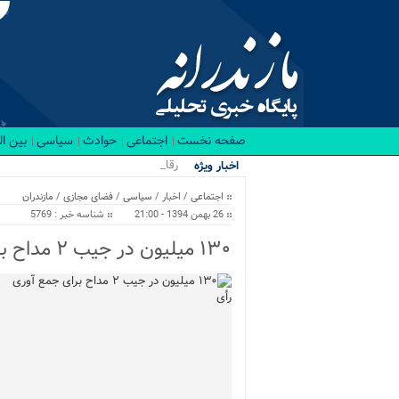
صفحه نخست
اجتماعی
حوادث
سیاسی
بین ا
رقابت نفسگی_
اخبار ویژه
اجتماعی
/
اخبار
/
سیاسی
/
فضای مجازی
/
مازندران
26 بهمن 1394 - 21:00
شناسه خبر : 5769
۱۳۰ میلیون در جیب ۲ مداح برای جمع آوری رأی