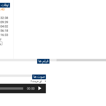
اوقات 
4
:
43
:32:38
:09:39
:04:02
:56:18
:16:33
ا
فیلم ها
صوت ها
ای حرمت ۲
پخش‌کننده
صوت
00:00