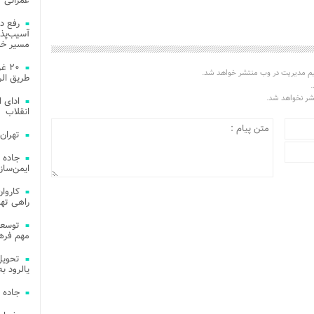
عمرانی
رفع د
آسیب‌پذی
مسیر خد
۲۰ 
یم مدیریت در وب منتشر خواهد شد.
طریق الر
.
تشر نخواهد شد.
ادای 
انقلاب
تهران
جاده 
ایمن‌ساز
راهی ته
مهم فره
یالرود به ار
جاده 