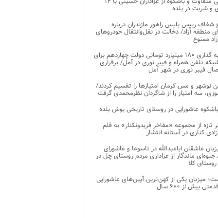
پذیرایی متفاوت و باشکوه از عزاداران حسینی با ۱۴
 و شربت در بلده
شفاف رییس پلیس راهور مازندران درباره
 منطقه آزاد/ دخالت در نقل‌وانتقال خودروهای
اد ممنوع
سرمایه گذاری ۱۸۰ میلیارد تومانی دولت چهاردهم برای
که تلفن همراه و فیبر نوری در آمل/ برقراری
 نوشهر و مس کرمان امتیازها را تقسیم کردند/
زی، سه امتیاز را از شاگردان نظرمحمدی گرفت
باشکوه عاشورایی در روستای تاریخی یوش بلده
ر تازه از مجموعه «مفاخر فریدونکنار» به قلم
ادی کناری در آستانه انتشار
زبان عاشقان اباعبدالله در تاسوعا و عاشورای
لوه‌ای ماندگار از عزاداری مردم روستای چل در
 روستای کلا
ت؛ میزبان یکی از کهن‌ترین آیین‌های عاشورایی
متی بیش از ۶۰۰ سال