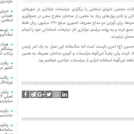
مازندران
ابات مجلس شورای اسلامی با برگزاری مراسمات عزاداری در شهرهای
اجرای
همدلی و
تی و دادن پول‌های زیاد به بعضی از مداحان مطرح سعی در جمع‌آوری
اسلامی م
رأی دارند تا جایی که شنیده شده یکی از همین نامزدها برای آوردن دو مداح معروف کشوری مبلغ ۱۳۰ میلیون ریال فقط
جمع کرده و به بهانه مراسم عزاداری کار تبلیغات انتخاباتی خود را انجام
توسعه
نمک‌آبرو
‌عمل نیاوردند
.
هیات 
 حسین (ع) امری ناپسند است اما متأسفانه این عمل به یک امر رایجی
پیشگام 
 کردند ولی یقیناً این‌گونه مراسمات و آوردن مداحان معروف به همین
پرتاب تن
د این‌گونه استفاده ابزاری از مراسمات عزاداری خواهیم بود
کشور در 
ورزشکار 
میلیاردی
دشت‌سر 
چالوس