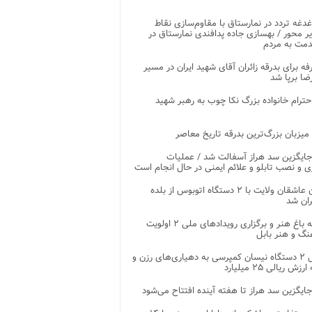
غدغه تردد در نمارستاق با مقاوم‌سازی نقاط
ر محور / بهسازی جاده پدافندی نمارستاق در
مت به مردم
غرفه برای بدرقه زائران آقای شهید ایران در مسیر
ضا برپا شد
احترام خانواده بزرگ نکا چوب به رهبر شهید
 میزبان بزرگ‌ترین بدرقه تاریخ معاصر
جایگزین سد هراز آسفالت شد / عملیات
ی و نصب تابلو و علائم ایمنی در حال انجام است
کاروان عاشقان ولایت با ۲ دستگاه اتوبوس از بلده
ران شد
توسعه باغ هنر و برگزاری رویدادهای ملی ۲ اولویت
نگ و هنر بابل
تحویل ۲ دستگاه نیسان کمپرسی به دهیاری‌های رزن و
زش ریالی ۲۵ میلیارد
جایگزین سد هراز تا هفته آینده افتتاح می‌شود