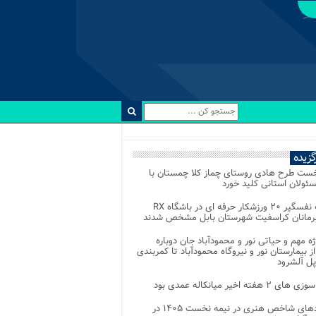
رگزیده
خست طرح هادی روستای چماز کلا چمستان با
ئولان استانی کلید خورد
رقابت نفسگیر ۲۰ ورزشکار حرفه ای در باشگاه RX
هرمانان کراسفیت شهرستان بابل مشخص شدند
وژه مهم و حیاتی نور و محمودآباد جان دوباره
از بیمارستان نور و نیروگاه محمودآباد تا کمربندی
پل آلشرود
 ۲ هفته اخیر میانکاله عمدی بود
رویدادهای شاخص هنری در نیمه نخست ۱۴۰۵ در