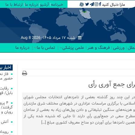
مارا دنبال کنید
خبرنامه
آرشیو
درباره ما
ارتباط با ما
شنبه ۱۷ مرداد ۱۴۰۵-
Aug 8 2026
لملل
ورزشی
فرهنگ و هنر
علمی پزشکی
تماس با ما
درباره ما
اخبار ب
فاز ن
حضور مس
بابل/ ق
در این چند روز گذشته بعضی از نامزدهای انتخابات مجلس شورای
۴ پر
اسلامی با برگزاری مراسمات عزاداری در شهرهای مختلف شرق مازندران
گرفتند/ 
و هزینه‌های سنگین تبلیغاتی و دادن پول‌های زیاد به بعضی از مداحان
رویان و 
مطرح سعی در جمع‌آوری رأی دارند تا جایی که شنیده شده یکی از
آتش‌ سوزی‌ های
همین نامزدها برای آوردن دو مداح معروف کشوری مبلغ […]