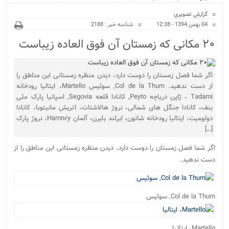
ویژه
بیمارستان نور و نیروگا...
گزارش تصویری
04 بهمن 1394 - 12:38
شناسه خبر : 2188
۲۰ مکانی که زمستان آن فوق العاده زیباست
اگر شما فصل زمستان را دوست دارد، دیدن منظره زمستانی این مناطق را
از دست ندهید. Col de la Thurn, سوئیس Martello، ایتالیا رودخانه
Tadami ، ژاپن دریاچه Peyto, کانادا قلعه Segovia, اسپانیا پارک ملی
بنف، کانادا جنگل های شمالی، نروژ هالاشتات، اتریش مانیتوبا، کانادا
دولومیت، ایتالیا رودخانه شانون، ایرلند بایرن، آلمان Hamnёy، نروژ پارک
[…]
اگر شما فصل زمستان را دوست دارد، دیدن منظره زمستانی این مناطق را از
دست ندهید.
Col de la Thurn, سوئیس
Martello، ایتالیا