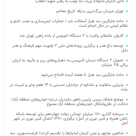
ادای احترام خانواده بزرگ نکا چوب به رهبر شهید انقلاب
تهران میزبان بزرگ‌ترین بدرقه تاریخ معاصر
جاده جایگزین سد هراز آسفالت شد / عملیات ایمن‌سازی و نصب تابلو و
علائم ایمنی در حال انجام است
کاروان عاشقان ولایت با ۲ دستگاه اتوبوس از بلده راهی تهران شد
توسعه باغ هنر و برگزاری رویدادهای ملی ۲ اولویت مهم فرهنگ و هنر
بابل
تحویل ۲ دستگاه نیسان کمپرسی به دهیاری‌های رزن و یالرود به ارزش
ریالی ۲۵ میلیارد
جاده جایگزین سد هراز تا هفته آینده افتتاح می‌شود
پذیرایی متفاوت و باشکوه از عزاداران حسینی با ۱۴ طعم چای و شربت در
بلده
موضع شفاف رییس پلیس راهور مازندران درباره خودروهای منطقه آزاد/
دخالت در نقل‌وانتقال خودروهای منطقه آزاد ممنوع
سرمایه گذاری ۱۸۰ میلیارد تومانی دولت چهاردهم برای توسعه شبکه
تلفن همراه و فیبر نوری در آمل/ برقراری ۱۴۷۰ اتصال فیبر نوری در شهر
آمل
شاهین نوشهر و مس کرمان امتیازها را تقسیم کردند/ فرصت‌سوزی، سه