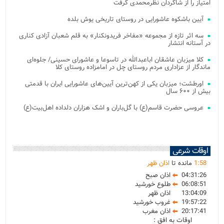
امتیاز را از شاگردان نظرمحمدی گرفت
آیین باشکوه عاشورایی در روستای تاریخی یوش بلده
سه اثر تازه از مجموعه «مفاخر فریدونکنار» به قلم شعبان آزادی کناری
در آستانه انتشار
کلا میزبان عاشقان اباعبدالله در تاسوعا و عاشورای حسینی/ جلوه‌ای
ماندگار از عزاداری مردم روستای چل در امامزاده روستای کلا
اورطشت؛ میزبان یکی از کهن‌ترین آیین‌های عاشورایی ایران با قدمتی
بیش از ۶۰۰ سال
عروسی حضرت قاسم(ع) با گل‌باران و اشک هزاران دلداده اهل‌بیت(ع)
اوقات شرعی
58
:
1
مانده تا
اذان ظهر
04:31:26
اذان صبح
06:08:51
طلوع خورشید
13:04:09
اذان ظهر
19:57:22
غروب خورشید
20:17:41
اذان مغرب
اوقات به افق :