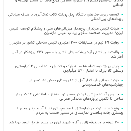
کارنامه درخشان دهیاری و شورای اسلامی مریج‌محله در مسیر توسعه و
آبادانی
توسعه زیرساخت‌های باشگاه پدل پوینت کلاب نمک‌آبرود با هدف میزبانی
رویدادهای بین‌المللی
هیات تنیس مازندران پرچمدار میزبانی‌های ملی و پیشگام توسعه تنیس
ایران/ مدیریت هدفمند سکوی پرتاب تنیس مازندران
رقابت ۴۹ تیم در مسابقات ۲۰۰ امتیازی تنیس ساحلی کشور در مازندران
رقابت‌های کشتی آزاد پیشکسوتان کشور با حضور ۲۳۰ ورزشکار در آمل
آغاز شد
پایان پروژه نیمه‌تمام ۱۵ ساله پارک و تکمیل جاده اصلی ۲ کیلومتری
وسطی کلا بزرگ با اعتبار ۵۴۰ میلیاردی
بازدید میدانی فرماندار آمل از ۱۴ روستای بخش دشت‌سر در
چهارشنبه‌های خدمت‌رسانی
چالوس آماده جهشی تازه در مسیر توسعه/ از ساماندهی ۱۴ کیلومتر
ساحل تا تکمیل پروژه‌های ماندگار عمرانی
رفع دغدغه تردد در نمارستاق با مقاوم‌سازی نقاط آسیب‌پذیر محور /
بهسازی جاده پدافندی نمارستاق در مسیر خدمت به مردم
۲۰ غرفه برای بدرقه زائران آقای شهید ایران در مسیر طریق الرضا برپا شد