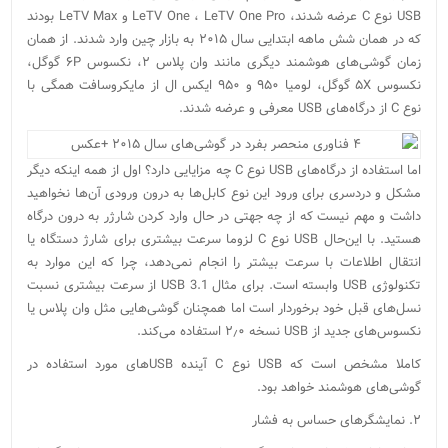
USB نوع C عرضه شدند، LeTV One ، LeTV One Pro و LeTV Max بودند
که در همان شش ماهه ابتدایی سال ۲۰۱۵ به بازار چین وارد شدند. از همان
زمان گوشی‌های هوشمند دیگری مانند وان پلاس ۲، نکسوس ۶P گوگل،
نکسوس ۵X گوگل، لومیا ۹۵۰ و ۹۵۰ ایکس ال از مایکروسافت همگی با
نوع C از درگاه‌های USB معرفی و عرضه شدند.
اما استفاده از درگاه‌های USB نوع C چه مزایایی دارد؟ اول از همه اینکه دیگر
مشکل و دردسری برای ورود این نوع کابل‌ها به درون ورودی آن‌ها نخواهید
داشت و مهم نیست که از چه جهتی در حال وارد کردن شارژر به درون درگاه
هستید. با این‌حال USB نوع C لزوما سرعت بیشتری برای شارژ دستگاه یا
انتقال اطلاعات با سرعت بیشتر را انجام نمی‌دهد، چرا که این موارد به
تکنولوژی USB وابسته است. برای مثال USB 3.1 از سرعت بیشتری نسبت
نسل‌های قبل خود برخوردار است اما همچنان گوشی‌هایی مثل وان پلاس یا
نکسوس‌های جدید از USB نسخه ۲٫۰ استفاده می‌کند.
کاملا مشخص است که USB نوع C آینده USB‌های مورد استفاده در
گوشی‌های هوشمند خواهد بود.
۲. نمایشگر‌های حساس به فشار