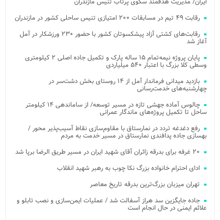
ایران/ مدیریت هدفمند سکوی پرتاب تنیس مازندران
رقابت ۴۹ تیم در مسابقات ۲۰۰ امتیازی تنیس ساحلی کشور در مازندران
رقابت‌های کشتی آزاد پیشکسوتان کشور با حضور ۲۳۰ ورزشکار در آمل
آغاز شد
پایان پروژه نیمه‌تمام ۱۵ ساله پارک و تکمیل جاده اصلی ۲ کیلومتری
وسطی کلا بزرگ با اعتبار ۵۴۰ میلیاردی
بازدید میدانی فرماندار آمل از ۱۴ روستای بخش دشت‌سر در
چهارشنبه‌های خدمت‌رسانی
چالوس آماده جهشی تازه در مسیر توسعه/ از ساماندهی ۱۴ کیلومتر
ساحل تا تکمیل پروژه‌های ماندگار عمرانی
رفع دغدغه تردد در نمارستاق با مقاوم‌سازی نقاط آسیب‌پذیر محور /
بهسازی جاده پدافندی نمارستاق در مسیر خدمت به مردم
۲۰ غرفه برای بدرقه زائران آقای شهید ایران در مسیر طریق الرضا برپا شد
ادای احترام خانواده بزرگ نکا چوب به رهبر شهید انقلاب
تهران میزبان بزرگ‌ترین بدرقه تاریخ معاصر
جاده جایگزین سد هراز آسفالت شد / عملیات ایمن‌سازی و نصب تابلو و
علائم ایمنی در حال انجام است