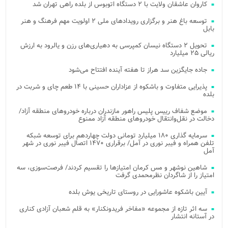
کاروان عاشقان ولایت با ۲ دستگاه اتوبوس از بلده راهی تهران شد
توسعه باغ هنر و برگزاری رویدادهای ملی ۲ اولویت مهم فرهنگ و هنر
بابل
تحویل ۲ دستگاه نیسان کمپرسی به دهیاری‌های رزن و یالرود به ارزش
ریالی ۲۵ میلیارد
جاده جایگزین سد هراز تا هفته آینده افتتاح می‌شود
پذیرایی متفاوت و باشکوه از عزاداران حسینی با ۱۴ طعم چای و شربت در
بلده
موضع شفاف رییس پلیس راهور مازندران درباره خودروهای منطقه آزاد/
دخالت در نقل‌وانتقال خودروهای منطقه آزاد ممنوع
سرمایه گذاری ۱۸۰ میلیارد تومانی دولت چهاردهم برای توسعه شبکه
تلفن همراه و فیبر نوری در آمل/ برقراری ۱۴۷۰ اتصال فیبر نوری در شهر
آمل
شاهین نوشهر و مس کرمان امتیازها را تقسیم کردند/ فرصت‌سوزی، سه
امتیاز را از شاگردان نظرمحمدی گرفت
آیین باشکوه عاشورایی در روستای تاریخی یوش بلده
سه اثر تازه از مجموعه «مفاخر فریدونکنار» به قلم شعبان آزادی کناری
در آستانه انتشار