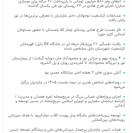
اعطای وام ۵۰۰ میلیون تومانی با بازپرداخت ۲۰ ساله برای نوسازی
منازل/ اجرای طرح هادی در ۲۲ روستای نور طی یکسال گذشته
مسابقات کراسفیت نوجوانان دختر مازندران با معرفی برترین‌ها در نور
پایان یافت
فاز نخست طرح هادی روستای چماز کلا چمستان با حضور مسئولان
استانی کلید خورد
رقابت نفسگیر ۲۰ ورزشکار حرفه ای در باشگاه RX بابل/ قهرمانان
کراسفیت شهرستان بابل مشخص شدند
۴ پروژه مهم و حیاتی نور و محمودآباد جان دوباره گرفتند/ از بیمارستان
نور و نیروگاه محمودآباد تا کمربندی رویان و پل آلشرود
آتش‌ سوزی‌ های ۲ هفته اخیر میانکاله عمدی بود
رویدادهای شاخص هنری در نیمه نخست ۱۴۰۵ در مازندران برگزار
می‌شود
اجرای پروژه‌های عمرانی بزرگ در مریج‌محله ثمره همدلی و مدیریت /
کارنامه درخشان دهیاری و شورای اسلامی مریج‌محله در مسیر توسعه و
آبادانی
توسعه زیرساخت‌های باشگاه پدل پوینت کلاب نمک‌آبرود با هدف میزبانی
رویدادهای بین‌المللی
هیات تنیس مازندران پرچمدار میزبانی‌های ملی و پیشگام توسعه تنیس