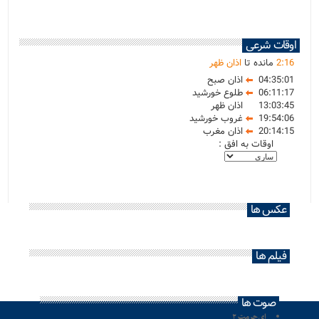
اوقات شرعی
16
:
2
مانده تا
اذان ظهر
04:35:01
اذان صبح
06:11:17
طلوع خورشید
13:03:45
اذان ظهر
19:54:06
غروب خورشید
20:14:15
اذان مغرب
اوقات به افق :
عکس ها
فیلم ها
صوت ها
ای حرمت ۲