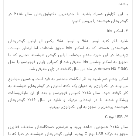
باشند.
با این گزارش همراه باشید تا جدیدترین تکنولوژی‌های سال ۲۰۱۵ در
گوشی‌های هوشمند را بررسی کنیم:
۴. اسکنر Iris
شاید فکر کنید لومیا ۹۵۰ و لومیا ۹۵۰ ایکس ال اولین گوشی‌های
هوشمندی هستند که به اسکنر Isis مجهز شده‌اند، اما اینطور نیست،
ژاپنی‌ها در این حوزه مقدم بوده‌اند. اولین گوشی هوشمند تجاری که با
تجهیز به اسکنر چشمی Iris معرفی شد از کمپانی ژاپنی فوجیتسو با مدل
Arrows NX F-04G در ماه می سال گذشته در ژاپن معرفی شد.
اسکن چشم هم شبیه به اثر انگشت منحصر به فرد است و همین موضوع
می‌تواند در تکنولوژی به عنوان یک نکته امنیتی در گوشی‌های هوشمند به
کار گرفته شود. سال ۲۰۱۵ کمپانی فوجیتسو و بعد از آن مایکروسافت
پیشگام شدند تا در آینده‌ای نزدیک و شاید در سال ۲۰۱۶ گوشی‌های
هوشمند بیشتری را مجهز به این تکنولوژی ببینیم.
۳. USB نوع C
سال ۲۰۱۵ همچنین شاهد ورود و عرضه‌ی دستگاه‌های مختلف فناوری
مجهز به درگاه USB نوع C بودیم. اولین گوشی‌های هوشمند در دنیا که با