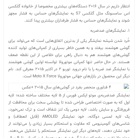
انتظار داریم در سال ۲۰۱۶ دستگاه‌های بیشتری مخصوصا از خانواده گلکسی
اس سامسونگ مثل گلکسی S7 به نمایشگر‌های حساس به فشار مجهز
شوند و نمایشگر‌های حساس به فشار طرفداران بیشتری پیدا کنند.
۱. نمایشگر‌های ضدضربه
خُرد شدن شیشه نمایشگر یکی از بدترین اتفاق‌هایی است که می‌تواند برای
گوشی هوشمند بیفتد و به همین خاطر بسیاری از کمپانی‌های تولید کننده
گوشی‌های هوشمند هم به دنبال راهی برای خلاصی از این نقطه ضعف
هستند. در حال حاضر تنها کمپانی موتورولا توانسته اولین گوشی هوشمند
با نمایشگر ضد ضربه را با نام دروید توربو ۲ در اکتبر ۲۰۱۵ معرفی کند. نام
دیگر این محصول در بازار‌های جهانی موتورولا Moto X Force است.
نمایشگر ضدضربه‌ی موتو ایکس فورس از ۵ لایه مختلف ساخته شده؛ لایه
اول که به صورت اختصاصی طراحی شده تا پوششی سخت برای محافظت از
فرورفتگی و سایش باشد، لایه دومی یک لنز شفاف است و ترک نمی‌خورد،
یک لایه لمسی دوگانه، خود نمایشگر AMOLED (قابل انعطاف) و
شاسی‌های آلومینیومی که مقاوت و استحکام بسیار زیادی را می‌توانند از
خود نشان دهند، لایه‌های دیگر این نمایشگر مستحکم را تشکیل می‌دهند.
موتورولا تضمین داده که نمایشگر ضد ضربه پرچم‌دار این کمپانی تا ۴ سال