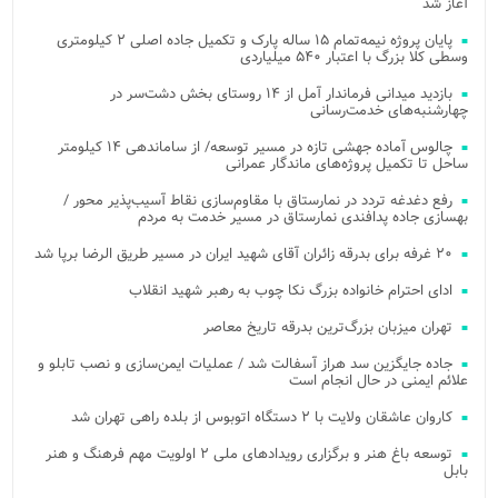
آغاز شد
پایان پروژه نیمه‌تمام ۱۵ ساله پارک و تکمیل جاده اصلی ۲ کیلومتری
وسطی کلا بزرگ با اعتبار ۵۴۰ میلیاردی
بازدید میدانی فرماندار آمل از ۱۴ روستای بخش دشت‌سر در
چهارشنبه‌های خدمت‌رسانی
چالوس آماده جهشی تازه در مسیر توسعه/ از ساماندهی ۱۴ کیلومتر
ساحل تا تکمیل پروژه‌های ماندگار عمرانی
رفع دغدغه تردد در نمارستاق با مقاوم‌سازی نقاط آسیب‌پذیر محور /
بهسازی جاده پدافندی نمارستاق در مسیر خدمت به مردم
۲۰ غرفه برای بدرقه زائران آقای شهید ایران در مسیر طریق الرضا برپا شد
ادای احترام خانواده بزرگ نکا چوب به رهبر شهید انقلاب
تهران میزبان بزرگ‌ترین بدرقه تاریخ معاصر
جاده جایگزین سد هراز آسفالت شد / عملیات ایمن‌سازی و نصب تابلو و
علائم ایمنی در حال انجام است
کاروان عاشقان ولایت با ۲ دستگاه اتوبوس از بلده راهی تهران شد
توسعه باغ هنر و برگزاری رویدادهای ملی ۲ اولویت مهم فرهنگ و هنر
بابل