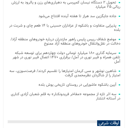
تحویل ۲ دستگاه نیسان کمپرسی به دهیاری‌های رزن و یالرود به ارزش
ریالی ۲۵ میلیارد
جاده جایگزین سد هراز تا هفته آینده افتتاح می‌شود
پذیرایی متفاوت و باشکوه از عزاداران حسینی با ۱۴ طعم چای و شربت در
بلده
موضع شفاف رییس پلیس راهور مازندران درباره خودروهای منطقه آزاد/
دخالت در نقل‌وانتقال خودروهای منطقه آزاد ممنوع
سرمایه گذاری ۱۸۰ میلیارد تومانی دولت چهاردهم برای توسعه شبکه
تلفن همراه و فیبر نوری در آمل/ برقراری ۱۴۷۰ اتصال فیبر نوری در شهر
آمل
شاهین نوشهر و مس کرمان امتیازها را تقسیم کردند/ فرصت‌سوزی، سه
امتیاز را از شاگردان نظرمحمدی گرفت
آیین باشکوه عاشورایی در روستای تاریخی یوش بلده
سه اثر تازه از مجموعه «مفاخر فریدونکنار» به قلم شعبان آزادی کناری
در آستانه انتشار
اوقات شرعی