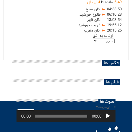
49
:
5
مانده تا
اذان ظهر
04:33:50
اذان صبح
06:10:28
طلوع خورشید
13:03:54
اذان ظهر
19:55:12
غروب خورشید
20:15:25
اذان مغرب
اوقات به افق :
عکس ها
فیلم ها
صوت ها
ای حرمت ۲
پخش‌کننده
صوت
00:00
00:00