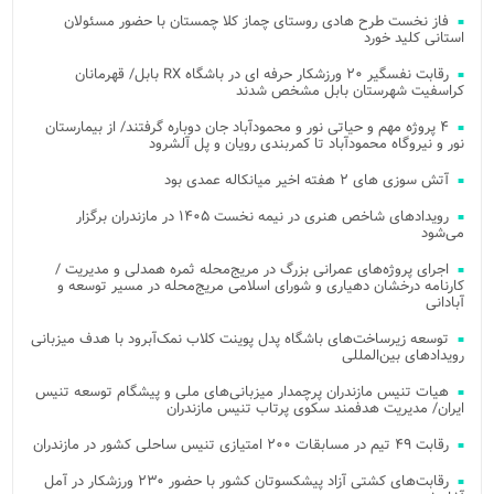
فاز نخست طرح هادی روستای چماز کلا چمستان با حضور مسئولان
استانی کلید خورد
رقابت نفسگیر ۲۰ ورزشکار حرفه ای در باشگاه RX بابل/ قهرمانان
کراسفیت شهرستان بابل مشخص شدند
۴ پروژه مهم و حیاتی نور و محمودآباد جان دوباره گرفتند/ از بیمارستان
نور و نیروگاه محمودآباد تا کمربندی رویان و پل آلشرود
آتش‌ سوزی‌ های ۲ هفته اخیر میانکاله عمدی بود
رویدادهای شاخص هنری در نیمه نخست ۱۴۰۵ در مازندران برگزار
می‌شود
اجرای پروژه‌های عمرانی بزرگ در مریج‌محله ثمره همدلی و مدیریت /
کارنامه درخشان دهیاری و شورای اسلامی مریج‌محله در مسیر توسعه و
آبادانی
توسعه زیرساخت‌های باشگاه پدل پوینت کلاب نمک‌آبرود با هدف میزبانی
رویدادهای بین‌المللی
هیات تنیس مازندران پرچمدار میزبانی‌های ملی و پیشگام توسعه تنیس
ایران/ مدیریت هدفمند سکوی پرتاب تنیس مازندران
رقابت ۴۹ تیم در مسابقات ۲۰۰ امتیازی تنیس ساحلی کشور در مازندران
رقابت‌های کشتی آزاد پیشکسوتان کشور با حضور ۲۳۰ ورزشکار در آمل