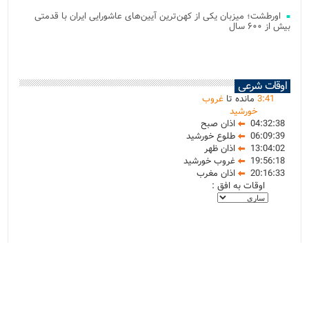
اورطشت؛ میزبان یکی از کهن‌ترین آیین‌های عاشورایی ایران با قدمتی
بیش از ۶۰۰ سال
اوقات شرعی
41
:
3
مانده تا
غروب
خورشید
04:32:38
اذان صبح
06:09:39
طلوع خورشید
13:04:02
اذان ظهر
19:56:18
غروب خورشید
20:16:33
اذان مغرب
اوقات به افق :