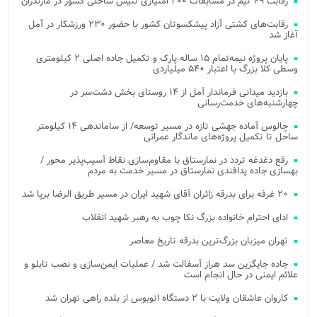
رقابت ۴۹ تیم در مسابقات ۲۰۰ امتیازی تنیس ساحلی کشور در مازندران
رقابت‌های کشتی آزاد پیشکسوتان کشور با حضور ۲۳۰ ورزشکار در آمل
آغاز شد
پایان پروژه نیمه‌تمام ۱۵ ساله پارک و تکمیل جاده اصلی ۲ کیلومتری
وسطی کلا بزرگ با اعتبار ۵۴۰ میلیاردی
بازدید میدانی فرماندار آمل از ۱۴ روستای بخش دشت‌سر در
چهارشنبه‌های خدمت‌رسانی
چالوس آماده جهشی تازه در مسیر توسعه/ از ساماندهی ۱۴ کیلومتر
ساحل تا تکمیل پروژه‌های ماندگار عمرانی
رفع دغدغه تردد در نمارستاق با مقاوم‌سازی نقاط آسیب‌پذیر محور /
بهسازی جاده پدافندی نمارستاق در مسیر خدمت به مردم
۲۰ غرفه برای بدرقه زائران آقای شهید ایران در مسیر طریق الرضا برپا شد
ادای احترام خانواده بزرگ نکا چوب به رهبر شهید انقلاب
تهران میزبان بزرگ‌ترین بدرقه تاریخ معاصر
جاده جایگزین سد هراز آسفالت شد / عملیات ایمن‌سازی و نصب تابلو و
علائم ایمنی در حال انجام است
کاروان عاشقان ولایت با ۲ دستگاه اتوبوس از بلده راهی تهران شد