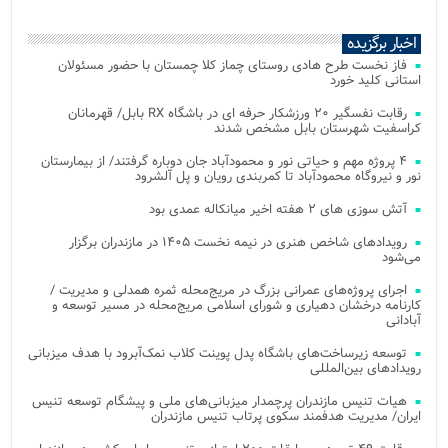
اخبار برگزیده
فاز نخست طرح هادی روستای چماز کلا چمستان با حضور مسئولان
استانی کلید خورد
رقابت نفسگیر ۲۰ ورزشکار حرفه ای در باشگاه RX بابل/ قهرمانان
کراسفیت شهرستان بابل مشخص شدند
۴ پروژه مهم و حیاتی نور و محمودآباد جان دوباره گرفتند/ از بیمارستان
نور و نیروگاه محمودآباد تا کمربندی رویان و پل آلشرود
آتش‌ سوزی‌ های ۲ هفته اخیر میانکاله عمدی بود
رویدادهای شاخص هنری در نیمه نخست ۱۴۰۵ در مازندران برگزار
می‌شود
اجرای پروژه‌های عمرانی بزرگ در مریج‌محله ثمره همدلی و مدیریت /
کارنامه درخشان دهیاری و شورای اسلامی مریج‌محله در مسیر توسعه و
آبادانی
توسعه زیرساخت‌های باشگاه پدل پوینت کلاب نمک‌آبرود با هدف میزبانی
رویدادهای بین‌المللی
هیات تنیس مازندران پرچمدار میزبانی‌های ملی و پیشگام توسعه تنیس
ایران/ مدیریت هدفمند سکوی پرتاب تنیس مازندران