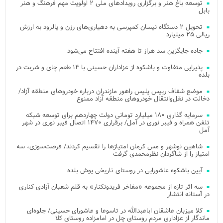
توسعه باغ هنر و برگزاری رویدادهای ملی ۲ اولویت مهم فرهنگ و هنر
بابل
تحویل ۲ دستگاه نیسان کمپرسی به دهیاری‌های رزن و یالرود به ارزش
ریالی ۲۵ میلیارد
جاده جایگزین سد هراز تا هفته آینده افتتاح می‌شود
پذیرایی متفاوت و باشکوه از عزاداران حسینی با ۱۴ طعم چای و شربت در
بلده
موضع شفاف رییس پلیس راهور مازندران درباره خودروهای منطقه آزاد/
دخالت در نقل‌وانتقال خودروهای منطقه آزاد ممنوع
سرمایه گذاری ۱۸۰ میلیارد تومانی دولت چهاردهم برای توسعه شبکه
تلفن همراه و فیبر نوری در آمل/ برقراری ۱۴۷۰ اتصال فیبر نوری در شهر
آمل
شاهین نوشهر و مس کرمان امتیازها را تقسیم کردند/ فرصت‌سوزی، سه
امتیاز را از شاگردان نظرمحمدی گرفت
آیین باشکوه عاشورایی در روستای تاریخی یوش بلده
سه اثر تازه از مجموعه «مفاخر فریدونکنار» به قلم شعبان آزادی کناری
در آستانه انتشار
کلا میزبان عاشقان اباعبدالله در تاسوعا و عاشورای حسینی/ جلوه‌ای
ماندگار از عزاداری مردم روستای چل در امامزاده روستای کلا