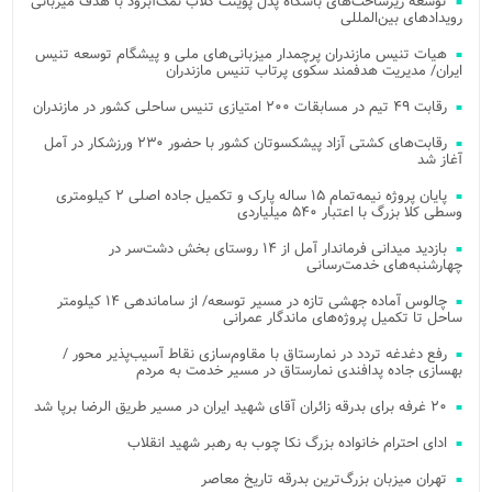
توسعه زیرساخت‌های باشگاه پدل پوینت کلاب نمک‌آبرود با هدف میزبانی
رویدادهای بین‌المللی
هیات تنیس مازندران پرچمدار میزبانی‌های ملی و پیشگام توسعه تنیس
ایران/ مدیریت هدفمند سکوی پرتاب تنیس مازندران
رقابت ۴۹ تیم در مسابقات ۲۰۰ امتیازی تنیس ساحلی کشور در مازندران
رقابت‌های کشتی آزاد پیشکسوتان کشور با حضور ۲۳۰ ورزشکار در آمل
آغاز شد
پایان پروژه نیمه‌تمام ۱۵ ساله پارک و تکمیل جاده اصلی ۲ کیلومتری
وسطی کلا بزرگ با اعتبار ۵۴۰ میلیاردی
بازدید میدانی فرماندار آمل از ۱۴ روستای بخش دشت‌سر در
چهارشنبه‌های خدمت‌رسانی
چالوس آماده جهشی تازه در مسیر توسعه/ از ساماندهی ۱۴ کیلومتر
ساحل تا تکمیل پروژه‌های ماندگار عمرانی
رفع دغدغه تردد در نمارستاق با مقاوم‌سازی نقاط آسیب‌پذیر محور /
بهسازی جاده پدافندی نمارستاق در مسیر خدمت به مردم
۲۰ غرفه برای بدرقه زائران آقای شهید ایران در مسیر طریق الرضا برپا شد
ادای احترام خانواده بزرگ نکا چوب به رهبر شهید انقلاب
تهران میزبان بزرگ‌ترین بدرقه تاریخ معاصر