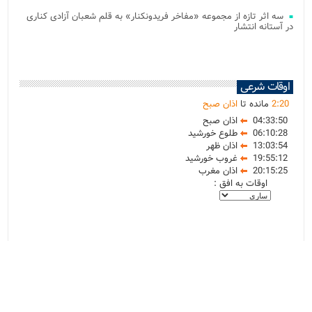
سه اثر تازه از مجموعه «مفاخر فریدونکنار» به قلم شعبان آزادی کناری
در آستانه انتشار
اوقات شرعی
20
:
2
مانده تا
اذان صبح
04:33:50
اذان صبح
06:10:28
طلوع خورشید
13:03:54
اذان ظهر
19:55:12
غروب خورشید
20:15:25
اذان مغرب
اوقات به افق :