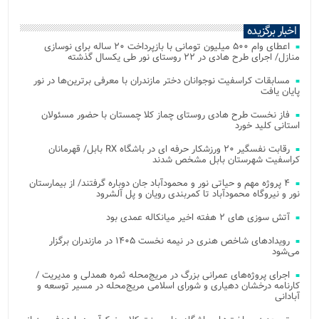
اخبار برگزیده
اعطای وام ۵۰۰ میلیون تومانی با بازپرداخت ۲۰ ساله برای نوسازی
منازل/ اجرای طرح هادی در ۲۲ روستای نور طی یکسال گذشته
مسابقات کراسفیت نوجوانان دختر مازندران با معرفی برترین‌ها در نور
پایان یافت
فاز نخست طرح هادی روستای چماز کلا چمستان با حضور مسئولان
استانی کلید خورد
رقابت نفسگیر ۲۰ ورزشکار حرفه ای در باشگاه RX بابل/ قهرمانان
کراسفیت شهرستان بابل مشخص شدند
۴ پروژه مهم و حیاتی نور و محمودآباد جان دوباره گرفتند/ از بیمارستان
نور و نیروگاه محمودآباد تا کمربندی رویان و پل آلشرود
آتش‌ سوزی‌ های ۲ هفته اخیر میانکاله عمدی بود
رویدادهای شاخص هنری در نیمه نخست ۱۴۰۵ در مازندران برگزار
می‌شود
اجرای پروژه‌های عمرانی بزرگ در مریج‌محله ثمره همدلی و مدیریت /
کارنامه درخشان دهیاری و شورای اسلامی مریج‌محله در مسیر توسعه و
آبادانی