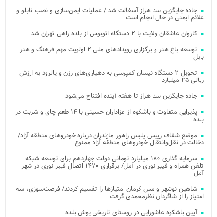
جاده جایگزین سد هراز آسفالت شد / عملیات ایمن‌سازی و نصب تابلو و
علائم ایمنی در حال انجام است
کاروان عاشقان ولایت با ۲ دستگاه اتوبوس از بلده راهی تهران شد
توسعه باغ هنر و برگزاری رویدادهای ملی ۲ اولویت مهم فرهنگ و هنر
بابل
تحویل ۲ دستگاه نیسان کمپرسی به دهیاری‌های رزن و یالرود به ارزش
ریالی ۲۵ میلیارد
جاده جایگزین سد هراز تا هفته آینده افتتاح می‌شود
پذیرایی متفاوت و باشکوه از عزاداران حسینی با ۱۴ طعم چای و شربت در
بلده
موضع شفاف رییس پلیس راهور مازندران درباره خودروهای منطقه آزاد/
دخالت در نقل‌وانتقال خودروهای منطقه آزاد ممنوع
سرمایه گذاری ۱۸۰ میلیارد تومانی دولت چهاردهم برای توسعه شبکه
تلفن همراه و فیبر نوری در آمل/ برقراری ۱۴۷۰ اتصال فیبر نوری در شهر
آمل
شاهین نوشهر و مس کرمان امتیازها را تقسیم کردند/ فرصت‌سوزی، سه
امتیاز را از شاگردان نظرمحمدی گرفت
آیین باشکوه عاشورایی در روستای تاریخی یوش بلده