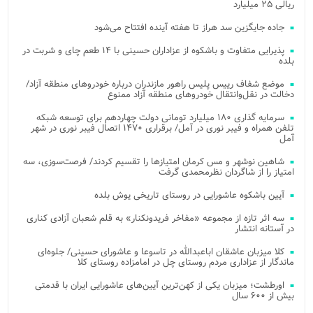
ریالی ۲۵ میلیارد
جاده جایگزین سد هراز تا هفته آینده افتتاح می‌شود
پذیرایی متفاوت و باشکوه از عزاداران حسینی با ۱۴ طعم چای و شربت در
بلده
موضع شفاف رییس پلیس راهور مازندران درباره خودروهای منطقه آزاد/
دخالت در نقل‌وانتقال خودروهای منطقه آزاد ممنوع
سرمایه گذاری ۱۸۰ میلیارد تومانی دولت چهاردهم برای توسعه شبکه
تلفن همراه و فیبر نوری در آمل/ برقراری ۱۴۷۰ اتصال فیبر نوری در شهر
آمل
شاهین نوشهر و مس کرمان امتیازها را تقسیم کردند/ فرصت‌سوزی، سه
امتیاز را از شاگردان نظرمحمدی گرفت
آیین باشکوه عاشورایی در روستای تاریخی یوش بلده
سه اثر تازه از مجموعه «مفاخر فریدونکنار» به قلم شعبان آزادی کناری
در آستانه انتشار
کلا میزبان عاشقان اباعبدالله در تاسوعا و عاشورای حسینی/ جلوه‌ای
ماندگار از عزاداری مردم روستای چل در امامزاده روستای کلا
اورطشت؛ میزبان یکی از کهن‌ترین آیین‌های عاشورایی ایران با قدمتی
بیش از ۶۰۰ سال