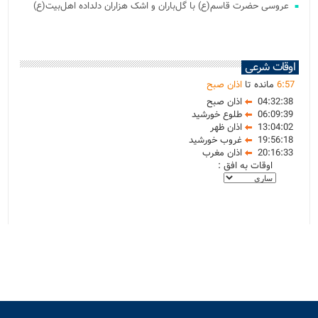
عروسی حضرت قاسم(ع) با گل‌باران و اشک هزاران دلداده اهل‌بیت(ع)
اوقات شرعی
57
:
6
مانده تا
اذان صبح
04:32:38
اذان صبح
06:09:39
طلوع خورشید
13:04:02
اذان ظهر
19:56:18
غروب خورشید
20:16:33
اذان مغرب
اوقات به افق :