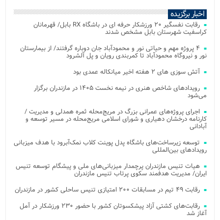
اخبار برگزیده
رقابت نفسگیر ۲۰ ورزشکار حرفه ای در باشگاه RX بابل/ قهرمانان
کراسفیت شهرستان بابل مشخص شدند
۴ پروژه مهم و حیاتی نور و محمودآباد جان دوباره گرفتند/ از بیمارستان
نور و نیروگاه محمودآباد تا کمربندی رویان و پل آلشرود
آتش‌ سوزی‌ های ۲ هفته اخیر میانکاله عمدی بود
رویدادهای شاخص هنری در نیمه نخست ۱۴۰۵ در مازندران برگزار
می‌شود
اجرای پروژه‌های عمرانی بزرگ در مریج‌محله ثمره همدلی و مدیریت /
کارنامه درخشان دهیاری و شورای اسلامی مریج‌محله در مسیر توسعه و
آبادانی
توسعه زیرساخت‌های باشگاه پدل پوینت کلاب نمک‌آبرود با هدف میزبانی
رویدادهای بین‌المللی
هیات تنیس مازندران پرچمدار میزبانی‌های ملی و پیشگام توسعه تنیس
ایران/ مدیریت هدفمند سکوی پرتاب تنیس مازندران
رقابت ۴۹ تیم در مسابقات ۲۰۰ امتیازی تنیس ساحلی کشور در مازندران
رقابت‌های کشتی آزاد پیشکسوتان کشور با حضور ۲۳۰ ورزشکار در آمل
آغاز شد