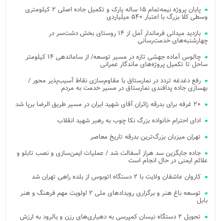
پایان پروژه نیمه‌تمام ۱۵ ساله پارک و تکمیل جاده اصلی ۲ کیلومتری
وسطی کلا بزرگ با اعتبار ۵۴۰ میلیاردی
بازدید میدانی فرماندار آمل از ۱۴ روستای بخش دشت‌سر در
چهارشنبه‌های خدمت‌رسانی
چالوس آماده جهشی تازه در مسیر توسعه/ از ساماندهی ۱۴ کیلومتر
ساحل تا تکمیل پروژه‌های ماندگار عمرانی
رفع دغدغه تردد در نمارستاق با مقاوم‌سازی نقاط آسیب‌پذیر محور /
بهسازی جاده پدافندی نمارستاق در مسیر خدمت به مردم
۲۰ غرفه برای بدرقه زائران آقای شهید ایران در مسیر طریق الرضا برپا شد
ادای احترام خانواده بزرگ نکا چوب به رهبر شهید انقلاب
تهران میزبان بزرگ‌ترین بدرقه تاریخ معاصر
جاده جایگزین سد هراز آسفالت شد / عملیات ایمن‌سازی و نصب تابلو و
علائم ایمنی در حال انجام است
کاروان عاشقان ولایت با ۲ دستگاه اتوبوس از بلده راهی تهران شد
توسعه باغ هنر و برگزاری رویدادهای ملی ۲ اولویت مهم فرهنگ و هنر
بابل
تحویل ۲ دستگاه نیسان کمپرسی به دهیاری‌های رزن و یالرود به ارزش