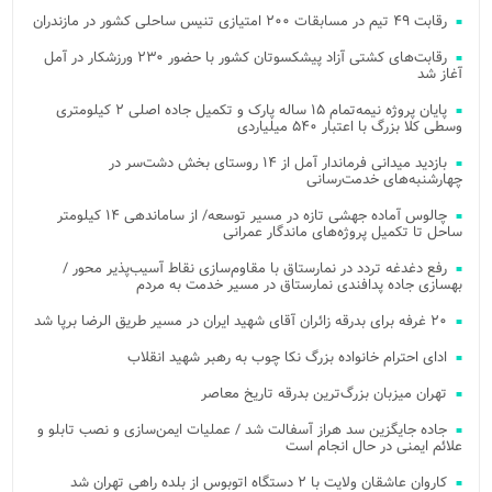
رقابت ۴۹ تیم در مسابقات ۲۰۰ امتیازی تنیس ساحلی کشور در مازندران
رقابت‌های کشتی آزاد پیشکسوتان کشور با حضور ۲۳۰ ورزشکار در آمل
آغاز شد
پایان پروژه نیمه‌تمام ۱۵ ساله پارک و تکمیل جاده اصلی ۲ کیلومتری
وسطی کلا بزرگ با اعتبار ۵۴۰ میلیاردی
بازدید میدانی فرماندار آمل از ۱۴ روستای بخش دشت‌سر در
چهارشنبه‌های خدمت‌رسانی
چالوس آماده جهشی تازه در مسیر توسعه/ از ساماندهی ۱۴ کیلومتر
ساحل تا تکمیل پروژه‌های ماندگار عمرانی
رفع دغدغه تردد در نمارستاق با مقاوم‌سازی نقاط آسیب‌پذیر محور /
بهسازی جاده پدافندی نمارستاق در مسیر خدمت به مردم
۲۰ غرفه برای بدرقه زائران آقای شهید ایران در مسیر طریق الرضا برپا شد
ادای احترام خانواده بزرگ نکا چوب به رهبر شهید انقلاب
تهران میزبان بزرگ‌ترین بدرقه تاریخ معاصر
جاده جایگزین سد هراز آسفالت شد / عملیات ایمن‌سازی و نصب تابلو و
علائم ایمنی در حال انجام است
کاروان عاشقان ولایت با ۲ دستگاه اتوبوس از بلده راهی تهران شد