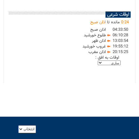
اوقات شرعی
24
:
0
مانده تا
اذان صبح
04:33:50
اذان صبح
06:10:28
طلوع خورشید
13:03:54
اذان ظهر
19:55:12
غروب خورشید
20:15:25
اذان مغرب
اوقات به افق :