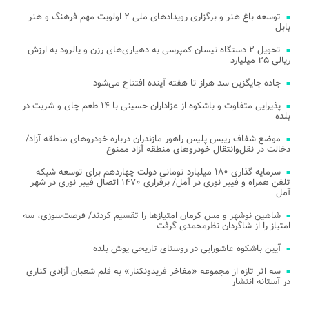
توسعه باغ هنر و برگزاری رویدادهای ملی ۲ اولویت مهم فرهنگ و هنر
بابل
تحویل ۲ دستگاه نیسان کمپرسی به دهیاری‌های رزن و یالرود به ارزش
ریالی ۲۵ میلیارد
جاده جایگزین سد هراز تا هفته آینده افتتاح می‌شود
پذیرایی متفاوت و باشکوه از عزاداران حسینی با ۱۴ طعم چای و شربت در
بلده
موضع شفاف رییس پلیس راهور مازندران درباره خودروهای منطقه آزاد/
دخالت در نقل‌وانتقال خودروهای منطقه آزاد ممنوع
سرمایه گذاری ۱۸۰ میلیارد تومانی دولت چهاردهم برای توسعه شبکه
تلفن همراه و فیبر نوری در آمل/ برقراری ۱۴۷۰ اتصال فیبر نوری در شهر
آمل
شاهین نوشهر و مس کرمان امتیازها را تقسیم کردند/ فرصت‌سوزی، سه
امتیاز را از شاگردان نظرمحمدی گرفت
آیین باشکوه عاشورایی در روستای تاریخی یوش بلده
سه اثر تازه از مجموعه «مفاخر فریدونکنار» به قلم شعبان آزادی کناری
در آستانه انتشار