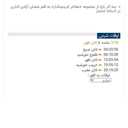
سه اثر تازه از مجموعه «مفاخر فریدونکنار» به قلم شعبان آزادی کناری
در آستانه انتشار
اوقات شرعی
18
:
3
مانده تا
اذان ظهر
04:33:50
اذان صبح
06:10:28
طلوع خورشید
13:03:54
اذان ظهر
19:55:12
غروب خورشید
20:15:25
اذان مغرب
اوقات به افق :