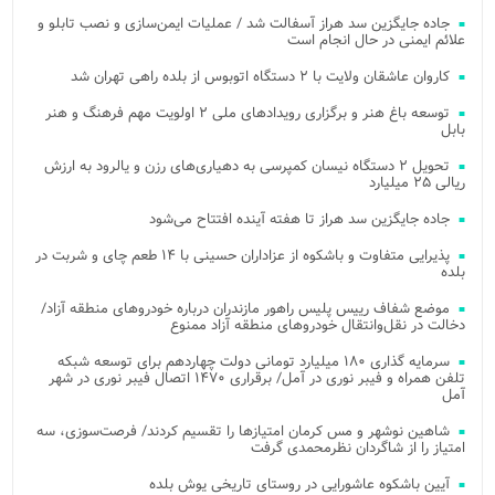
جاده جایگزین سد هراز آسفالت شد / عملیات ایمن‌سازی و نصب تابلو و
علائم ایمنی در حال انجام است
کاروان عاشقان ولایت با ۲ دستگاه اتوبوس از بلده راهی تهران شد
توسعه باغ هنر و برگزاری رویدادهای ملی ۲ اولویت مهم فرهنگ و هنر
بابل
تحویل ۲ دستگاه نیسان کمپرسی به دهیاری‌های رزن و یالرود به ارزش
ریالی ۲۵ میلیارد
جاده جایگزین سد هراز تا هفته آینده افتتاح می‌شود
پذیرایی متفاوت و باشکوه از عزاداران حسینی با ۱۴ طعم چای و شربت در
بلده
موضع شفاف رییس پلیس راهور مازندران درباره خودروهای منطقه آزاد/
دخالت در نقل‌وانتقال خودروهای منطقه آزاد ممنوع
سرمایه گذاری ۱۸۰ میلیارد تومانی دولت چهاردهم برای توسعه شبکه
تلفن همراه و فیبر نوری در آمل/ برقراری ۱۴۷۰ اتصال فیبر نوری در شهر
آمل
شاهین نوشهر و مس کرمان امتیازها را تقسیم کردند/ فرصت‌سوزی، سه
امتیاز را از شاگردان نظرمحمدی گرفت
آیین باشکوه عاشورایی در روستای تاریخی یوش بلده