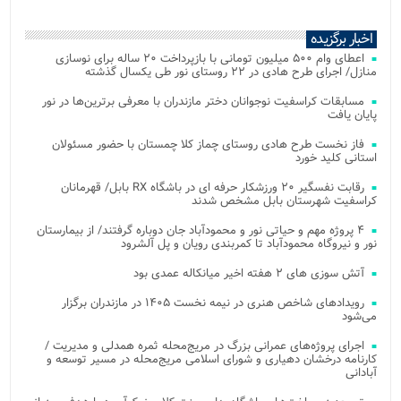
اخبار برگزیده
اعطای وام ۵۰۰ میلیون تومانی با بازپرداخت ۲۰ ساله برای نوسازی
منازل/ اجرای طرح هادی در ۲۲ روستای نور طی یکسال گذشته
مسابقات کراسفیت نوجوانان دختر مازندران با معرفی برترین‌ها در نور
پایان یافت
فاز نخست طرح هادی روستای چماز کلا چمستان با حضور مسئولان
استانی کلید خورد
رقابت نفسگیر ۲۰ ورزشکار حرفه ای در باشگاه RX بابل/ قهرمانان
کراسفیت شهرستان بابل مشخص شدند
۴ پروژه مهم و حیاتی نور و محمودآباد جان دوباره گرفتند/ از بیمارستان
نور و نیروگاه محمودآباد تا کمربندی رویان و پل آلشرود
آتش‌ سوزی‌ های ۲ هفته اخیر میانکاله عمدی بود
رویدادهای شاخص هنری در نیمه نخست ۱۴۰۵ در مازندران برگزار
می‌شود
اجرای پروژه‌های عمرانی بزرگ در مریج‌محله ثمره همدلی و مدیریت /
کارنامه درخشان دهیاری و شورای اسلامی مریج‌محله در مسیر توسعه و
آبادانی