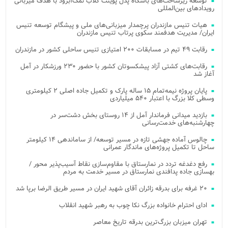
توسعه زیرساخت‌های باشگاه پدل پوینت کلاب نمک‌آبرود با هدف میزبانی
رویدادهای بین‌المللی
هیات تنیس مازندران پرچمدار میزبانی‌های ملی و پیشگام توسعه تنیس
ایران/ مدیریت هدفمند سکوی پرتاب تنیس مازندران
رقابت ۴۹ تیم در مسابقات ۲۰۰ امتیازی تنیس ساحلی کشور در مازندران
رقابت‌های کشتی آزاد پیشکسوتان کشور با حضور ۲۳۰ ورزشکار در آمل
آغاز شد
پایان پروژه نیمه‌تمام ۱۵ ساله پارک و تکمیل جاده اصلی ۲ کیلومتری
وسطی کلا بزرگ با اعتبار ۵۴۰ میلیاردی
بازدید میدانی فرماندار آمل از ۱۴ روستای بخش دشت‌سر در
چهارشنبه‌های خدمت‌رسانی
چالوس آماده جهشی تازه در مسیر توسعه/ از ساماندهی ۱۴ کیلومتر
ساحل تا تکمیل پروژه‌های ماندگار عمرانی
رفع دغدغه تردد در نمارستاق با مقاوم‌سازی نقاط آسیب‌پذیر محور /
بهسازی جاده پدافندی نمارستاق در مسیر خدمت به مردم
۲۰ غرفه برای بدرقه زائران آقای شهید ایران در مسیر طریق الرضا برپا شد
ادای احترام خانواده بزرگ نکا چوب به رهبر شهید انقلاب
تهران میزبان بزرگ‌ترین بدرقه تاریخ معاصر