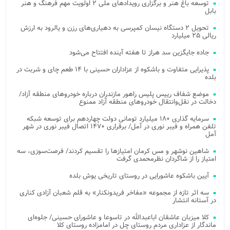
توسعه باغ هنر و برگزاری رویدادهای ملی ۲ اولویت مهم فرهنگ و هنر
بابل
تحویل ۲ دستگاه نیسان کمپرسی به دهیاری‌های رزن و یالرود به ارزش
ریالی ۲۵ میلیارد
جاده جایگزین سد هراز تا هفته آینده افتتاح می‌شود
پذیرایی متفاوت و باشکوه از عزاداران حسینی با ۱۴ طعم چای و شربت در
بلده
موضع شفاف رییس پلیس راهور مازندران درباره خودروهای منطقه آزاد/
دخالت در نقل‌وانتقال خودروهای منطقه آزاد ممنوع
سرمایه گذاری ۱۸۰ میلیارد تومانی دولت چهاردهم برای توسعه شبکه
تلفن همراه و فیبر نوری در آمل/ برقراری ۱۴۷۰ اتصال فیبر نوری در شهر
آمل
شاهین نوشهر و مس کرمان امتیازها را تقسیم کردند/ فرصت‌سوزی، سه
امتیاز را از شاگردان نظرمحمدی گرفت
آیین باشکوه عاشورایی در روستای تاریخی یوش بلده
سه اثر تازه از مجموعه «مفاخر فریدونکنار» به قلم شعبان آزادی کناری
در آستانه انتشار
کلا میزبان عاشقان اباعبدالله در تاسوعا و عاشورای حسینی/ جلوه‌ای
ماندگار از عزاداری مردم روستای چل در امامزاده روستای کلا