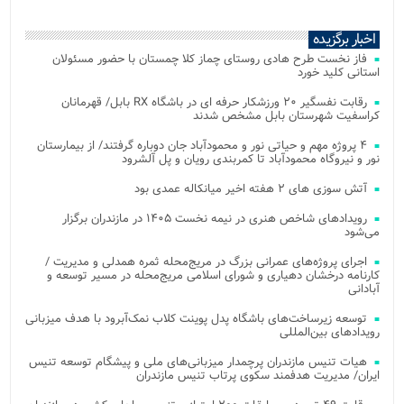
اخبار برگزیده
فاز نخست طرح هادی روستای چماز کلا چمستان با حضور مسئولان
استانی کلید خورد
رقابت نفسگیر ۲۰ ورزشکار حرفه ای در باشگاه RX بابل/ قهرمانان
کراسفیت شهرستان بابل مشخص شدند
۴ پروژه مهم و حیاتی نور و محمودآباد جان دوباره گرفتند/ از بیمارستان
نور و نیروگاه محمودآباد تا کمربندی رویان و پل آلشرود
آتش‌ سوزی‌ های ۲ هفته اخیر میانکاله عمدی بود
رویدادهای شاخص هنری در نیمه نخست ۱۴۰۵ در مازندران برگزار
می‌شود
اجرای پروژه‌های عمرانی بزرگ در مریج‌محله ثمره همدلی و مدیریت /
کارنامه درخشان دهیاری و شورای اسلامی مریج‌محله در مسیر توسعه و
آبادانی
توسعه زیرساخت‌های باشگاه پدل پوینت کلاب نمک‌آبرود با هدف میزبانی
رویدادهای بین‌المللی
هیات تنیس مازندران پرچمدار میزبانی‌های ملی و پیشگام توسعه تنیس
ایران/ مدیریت هدفمند سکوی پرتاب تنیس مازندران