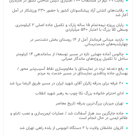
رقابت ۴۹ تیم در مسابقات ۲۰۰ امتیازی تنیس ساحلی کشور در مازندران
رقابت‌های کشتی آزاد پیشکسوتان کشور با حضور ۲۳۰ ورزشکار در آمل
آغاز شد
پایان پروژه نیمه‌تمام ۱۵ ساله پارک و تکمیل جاده اصلی ۲ کیلومتری
وسطی کلا بزرگ با اعتبار ۵۴۰ میلیاردی
بازدید میدانی فرماندار آمل از ۱۴ روستای بخش دشت‌سر در
چهارشنبه‌های خدمت‌رسانی
چالوس آماده جهشی تازه در مسیر توسعه/ از ساماندهی ۱۴ کیلومتر
ساحل تا تکمیل پروژه‌های ماندگار عمرانی
رفع دغدغه تردد در نمارستاق با مقاوم‌سازی نقاط آسیب‌پذیر محور /
بهسازی جاده پدافندی نمارستاق در مسیر خدمت به مردم
۲۰ غرفه برای بدرقه زائران آقای شهید ایران در مسیر طریق الرضا برپا شد
ادای احترام خانواده بزرگ نکا چوب به رهبر شهید انقلاب
تهران میزبان بزرگ‌ترین بدرقه تاریخ معاصر
جاده جایگزین سد هراز آسفالت شد / عملیات ایمن‌سازی و نصب تابلو و
علائم ایمنی در حال انجام است
کاروان عاشقان ولایت با ۲ دستگاه اتوبوس از بلده راهی تهران شد