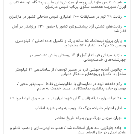
هیات تنیس مازندران پرچمدار میزبانی‌های ملی و پیشگام توسعه تنیس
ایران/ مدیریت هدفمند سکوی پرتاب تنیس مازندران
رقابت ۴۹ تیم در مسابقات ۲۰۰ امتیازی تنیس ساحلی کشور در مازندران
رقابت‌های کشتی آزاد پیشکسوتان کشور با حضور ۲۳۰ ورزشکار در آمل
آغاز شد
پایان پروژه نیمه‌تمام ۱۵ ساله پارک و تکمیل جاده اصلی ۲ کیلومتری
وسطی کلا بزرگ با اعتبار ۵۴۰ میلیاردی
بازدید میدانی فرماندار آمل از ۱۴ روستای بخش دشت‌سر در
چهارشنبه‌های خدمت‌رسانی
چالوس آماده جهشی تازه در مسیر توسعه/ از ساماندهی ۱۴ کیلومتر
ساحل تا تکمیل پروژه‌های ماندگار عمرانی
رفع دغدغه تردد در نمارستاق با مقاوم‌سازی نقاط آسیب‌پذیر محور /
بهسازی جاده پدافندی نمارستاق در مسیر خدمت به مردم
۲۰ غرفه برای بدرقه زائران آقای شهید ایران در مسیر طریق الرضا برپا شد
ادای احترام خانواده بزرگ نکا چوب به رهبر شهید انقلاب
تهران میزبان بزرگ‌ترین بدرقه تاریخ معاصر
جاده جایگزین سد هراز آسفالت شد / عملیات ایمن‌سازی و نصب تابلو و
علائم ایمنی در حال انجام است