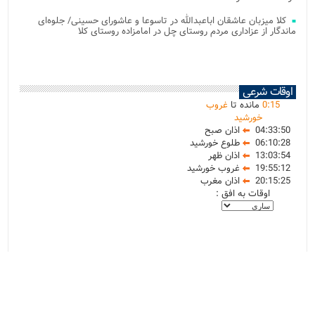
کلا میزبان عاشقان اباعبدالله در تاسوعا و عاشورای حسینی/ جلوه‌ای
ماندگار از عزاداری مردم روستای چل در امامزاده روستای کلا
اوقات شرعی
15
:
0
مانده تا
غروب
خورشید
04:33:50
اذان صبح
06:10:28
طلوع خورشید
13:03:54
اذان ظهر
19:55:12
غروب خورشید
20:15:25
اذان مغرب
اوقات به افق :