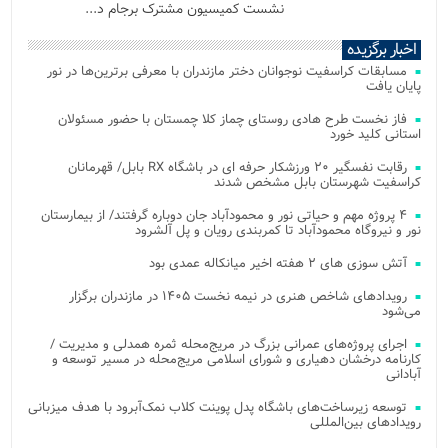
نشست کمیسیون مشترک برجام د...
اخبار برگزیده
مسابقات کراسفیت نوجوانان دختر مازندران با معرفی برترین‌ها در نور
پایان یافت
فاز نخست طرح هادی روستای چماز کلا چمستان با حضور مسئولان
استانی کلید خورد
رقابت نفسگیر ۲۰ ورزشکار حرفه ای در باشگاه RX بابل/ قهرمانان
کراسفیت شهرستان بابل مشخص شدند
۴ پروژه مهم و حیاتی نور و محمودآباد جان دوباره گرفتند/ از بیمارستان
نور و نیروگاه محمودآباد تا کمربندی رویان و پل آلشرود
آتش‌ سوزی‌ های ۲ هفته اخیر میانکاله عمدی بود
رویدادهای شاخص هنری در نیمه نخست ۱۴۰۵ در مازندران برگزار
می‌شود
اجرای پروژه‌های عمرانی بزرگ در مریج‌محله ثمره همدلی و مدیریت /
کارنامه درخشان دهیاری و شورای اسلامی مریج‌محله در مسیر توسعه و
آبادانی
توسعه زیرساخت‌های باشگاه پدل پوینت کلاب نمک‌آبرود با هدف میزبانی
رویدادهای بین‌المللی