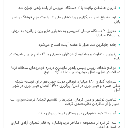
کاروان عاشقان ولایت با ۲ دستگاه اتوبوس از بلده راهی تهران شد
توسعه باغ هنر و برگزاری رویدادهای ملی ۲ اولویت مهم فرهنگ و هنر
بابل
تحویل ۲ دستگاه نیسان کمپرسی به دهیاری‌های رزن و یالرود به ارزش
ریالی ۲۵ میلیارد
جاده جایگزین سد هراز تا هفته آینده افتتاح می‌شود
پذیرایی متفاوت و باشکوه از عزاداران حسینی با ۱۴ طعم چای و شربت در
بلده
موضع شفاف رییس پلیس راهور مازندران درباره خودروهای منطقه آزاد/
دخالت در نقل‌وانتقال خودروهای منطقه آزاد ممنوع
سرمایه گذاری ۱۸۰ میلیارد تومانی دولت چهاردهم برای توسعه شبکه
تلفن همراه و فیبر نوری در آمل/ برقراری ۱۴۷۰ اتصال فیبر نوری در شهر
آمل
شاهین نوشهر و مس کرمان امتیازها را تقسیم کردند/ فرصت‌سوزی، سه
امتیاز را از شاگردان نظرمحمدی گرفت
آیین باشکوه عاشورایی در روستای تاریخی یوش بلده
سه اثر تازه از مجموعه «مفاخر فریدونکنار» به قلم شعبان آزادی کناری
در آستانه انتشار