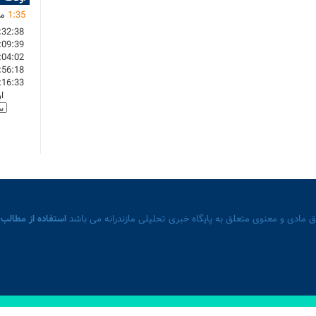
35
:
1
ما
:32:38
:09:39
:04:02
:56:18
:16:33
ا
 مادی و معنوی متعلق به پایگاه خبری تحلیلی مازندرانه می باشد
استفاده از مطالب 