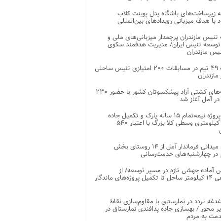
 زیرساخت‌های باشگاه پدل پوینت کلاب
د با هدف میزبانی رویدادهای بین‌المللی
تنیس مازندران پرچمدار میزبانی‌های ملی و
توسعه تنیس ایران/ مدیریت هدفمند سکوی
یس مازندران
رقابت ۴۹ تیم در مسابقات ۲۰۰ امتیازی تنیس ساحلی
مازندران
رقابت‌های کشتی آزاد پیشکسوتان کشور با حضور ۲۳۰
در آمل آغاز شد
پایان پروژه نیمه‌تمام ۱۵ ساله پارک و تکمیل جاده
اصلی ۲ کیلومتری وسطی کلا بزرگ با اعتبار ۵۴۰
بازدید میدانی فرماندار آمل از ۱۴ روستای بخش
در چهارشنبه‌های خدمت‌رسانی
 آماده جهشی تازه در مسیر توسعه/ از
ساماندهی ۱۴ کیلومتر ساحل تا تکمیل پروژه‌های ماندگار
غدغه تردد در نمارستاق با مقاوم‌سازی نقاط
ر محور / بهسازی جاده پدافندی نمارستاق در
مت به مردم