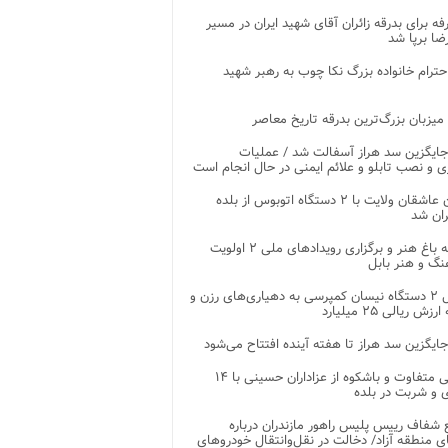
غرفه برای بدرقه زائران آقای شهید ایران در مسیر
ضا برپا شد
احترام خانواده بزرگ نکا چوب به رهبر شهید
 میزبان بزرگ‌ترین بدرقه تاریخ معاصر
جایگزین سد هراز آسفالت شد / عملیات
ی و نصب تابلو و علائم ایمنی در حال انجام است
کاروان عاشقان ولایت با ۲ دستگاه اتوبوس از بلده
ران شد
توسعه باغ هنر و برگزاری رویدادهای ملی ۲ اولویت
نگ و هنر بابل
تحویل ۲ دستگاه نیسان کمپرسی به دهیاری‌های رزن و
زش ریالی ۲۵ میلیارد
جایگزین سد هراز تا هفته آینده افتتاح می‌شود
پذیرایی متفاوت و باشکوه از عزاداران حسینی با ۱۴
 و شربت در بلده
شفاف رییس پلیس راهور مازندران درباره
 منطقه آزاد/ دخالت در نقل‌وانتقال خودروهای