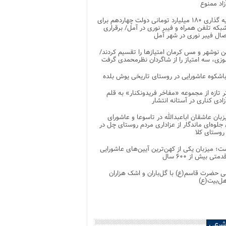
اد ممنوع
سرمایه گذاری ۱۸۰ میلیارد تومانی دولت چهاردهم برای
که تلفن همراه و فیبر نوری در آمل/ برقراری
 نوشهر و مس کرمان امتیازها را تقسیم کردند/
زی، سه امتیاز را از شاگردان نظرمحمدی گرفت
باشکوه عاشورایی در روستای تاریخی یوش بلده
ر تازه از مجموعه «مفاخر فریدونکنار» به قلم
ادی کناری در آستانه انتشار
زبان عاشقان اباعبدالله در تاسوعا و عاشورای
لوه‌ای ماندگار از عزاداری مردم روستای چل در
 روستای کلا
ت؛ میزبان یکی از کهن‌ترین آیین‌های عاشورایی
متی بیش از ۶۰۰ سال
 حضرت قاسم(ع) با گل‌باران و اشک هزاران
هل‌بیت(ع)
شرعی