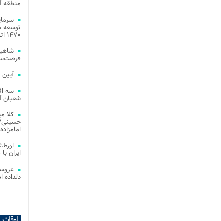
منطقه آز
توسعه شب
۱۴۷۰ اتصال فیبر نوری در شهر آمل
شاهین
فرصت‌سو
آیین 
سه اث
شعبان آز
کلا می
حسینی/ ج
امامزاده
اورطش
ایران با قد
عروسی
دلداده ا
اوقات 