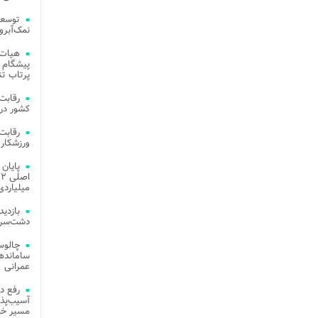
توسعه
نمک‌آبرو
هیات 
پیشگام 
پرتاب تن
کشور در 
ورزشکار 
میلیاردی
دشت‌سر 
چالوس
عمرانی
رفع د
آسیب‌پذی
مسیر خد