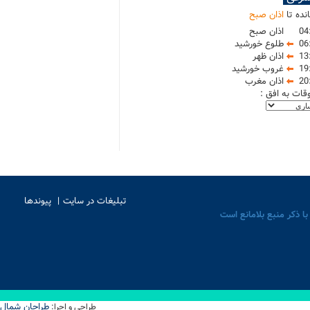
نده تا
اذان صبح
04
اذان صبح
06
طلوع خورشید
13
اذان ظهر
19
غروب خورشید
20
اذان مغرب
وقات به افق :
تبلیغات در سایت
پیوندها
با ذکر منبع بلامانع است
طراحان شمال
طراحی و اجرا: