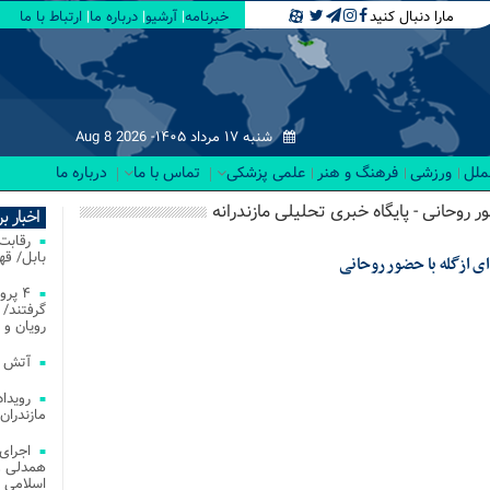
مارا دنبال کنید
خبرنامه
آرشیو
درباره ما
ارتباط با ما
شنبه ۱۷ مرداد ۱۴۰۵-
Aug 8 2026
لملل
ورزشی
فرهنگ و هنر
علمی پزشکی
تماس با ما
درباره ما
ر روحانی - پایگاه خبری تحلیلی مازندرانه
اخبار ب
بابل/ ق
 ازگله با حضور روحانی
۴ پر
گرفتند/ 
رویان و 
آتش‌ سوزی‌ های
مازندران
اجرای
همدلی و
اسلامی م