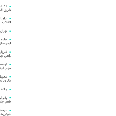
۲۰ 
طریق الر
ادای 
انقلاب
تهران
جاده 
ایمن‌ساز
راهی ته
مهم فره
یالرود به ار
جاده 
طعم چای
موضع 
خودروهای