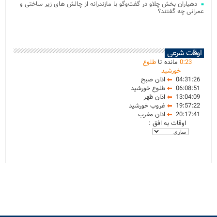
دهیاران بخش چلاو در گفت‌وگو با مازندرانه از چالش های زیر ساختی و
عمرانی چه گفتند؟
اوقات شرعی
23
:
0
مانده تا
طلوع
خورشید
04:31:26
اذان صبح
06:08:51
طلوع خورشید
13:04:09
اذان ظهر
19:57:22
غروب خورشید
20:17:41
اذان مغرب
اوقات به افق :