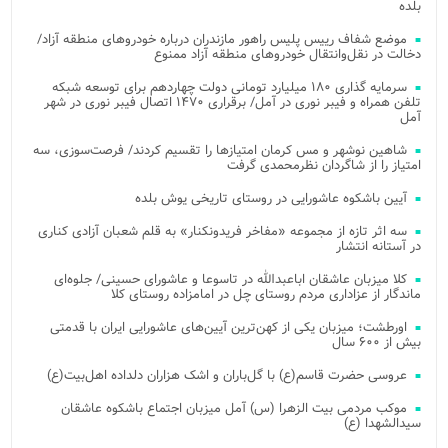
بلده
موضع شفاف رییس پلیس راهور مازندران درباره خودروهای منطقه آزاد/
دخالت در نقل‌وانتقال خودروهای منطقه آزاد ممنوع
سرمایه گذاری ۱۸۰ میلیارد تومانی دولت چهاردهم برای توسعه شبکه
تلفن همراه و فیبر نوری در آمل/ برقراری ۱۴۷۰ اتصال فیبر نوری در شهر
آمل
شاهین نوشهر و مس کرمان امتیازها را تقسیم کردند/ فرصت‌سوزی، سه
امتیاز را از شاگردان نظرمحمدی گرفت
آیین باشکوه عاشورایی در روستای تاریخی یوش بلده
سه اثر تازه از مجموعه «مفاخر فریدونکنار» به قلم شعبان آزادی کناری
در آستانه انتشار
کلا میزبان عاشقان اباعبدالله در تاسوعا و عاشورای حسینی/ جلوه‌ای
ماندگار از عزاداری مردم روستای چل در امامزاده روستای کلا
اورطشت؛ میزبان یکی از کهن‌ترین آیین‌های عاشورایی ایران با قدمتی
بیش از ۶۰۰ سال
عروسی حضرت قاسم(ع) با گل‌باران و اشک هزاران دلداده اهل‌بیت(ع)
موکب مردمی بیت‌ الزهرا (س) آمل میزبان اجتماع باشکوه عاشقان
سیدالشهدا (ع)