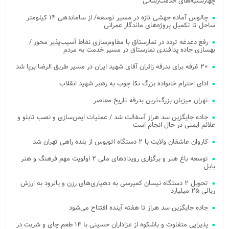
چهارشنبه‌های خدمت‌رسانی
چالوس آماده جهشی تازه در مسیر توسعه/ از ساماندهی ۱۴ کیلومتر
ساحل تا تکمیل پروژه‌های ماندگار عمرانی
رفع دغدغه تردد در نمارستاق با مقاوم‌سازی نقاط آسیب‌پذیر محور /
بهسازی جاده پدافندی نمارستاق در مسیر خدمت به مردم
۲۰ غرفه برای بدرقه زائران آقای شهید ایران در مسیر طریق الرضا برپا شد
ادای احترام خانواده بزرگ نکا چوب به رهبر شهید انقلاب
تهران میزبان بزرگ‌ترین بدرقه تاریخ معاصر
جاده جایگزین سد هراز آسفالت شد / عملیات ایمن‌سازی و نصب تابلو و
علائم ایمنی در حال انجام است
کاروان عاشقان ولایت با ۲ دستگاه اتوبوس از بلده راهی تهران شد
توسعه باغ هنر و برگزاری رویدادهای ملی ۲ اولویت مهم فرهنگ و هنر
بابل
تحویل ۲ دستگاه نیسان کمپرسی به دهیاری‌های رزن و یالرود به ارزش
ریالی ۲۵ میلیارد
جاده جایگزین سد هراز تا هفته آینده افتتاح می‌شود
پذیرایی متفاوت و باشکوه از عزاداران حسینی با ۱۴ طعم چای و شربت در