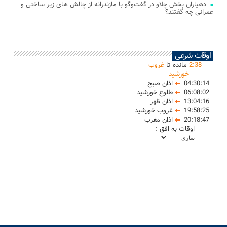
دهیاران بخش چلاو در گفت‌وگو با مازندرانه از چالش های زیر ساختی و
عمرانی چه گفتند؟
اوقات شرعی
38
:
2
مانده تا
غروب
خورشید
04:30:14
اذان صبح
06:08:02
طلوع خورشید
13:04:16
اذان ظهر
19:58:25
غروب خورشید
20:18:47
اذان مغرب
اوقات به افق :