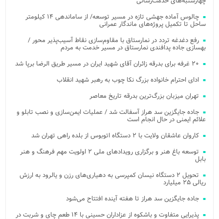
چهارشنبه‌های خدمت‌رسانی
چالوس آماده جهشی تازه در مسیر توسعه/ از ساماندهی ۱۴ کیلومتر
ساحل تا تکمیل پروژه‌های ماندگار عمرانی
رفع دغدغه تردد در نمارستاق با مقاوم‌سازی نقاط آسیب‌پذیر محور /
بهسازی جاده پدافندی نمارستاق در مسیر خدمت به مردم
۲۰ غرفه برای بدرقه زائران آقای شهید ایران در مسیر طریق الرضا برپا شد
ادای احترام خانواده بزرگ نکا چوب به رهبر شهید انقلاب
تهران میزبان بزرگ‌ترین بدرقه تاریخ معاصر
جاده جایگزین سد هراز آسفالت شد / عملیات ایمن‌سازی و نصب تابلو و
علائم ایمنی در حال انجام است
کاروان عاشقان ولایت با ۲ دستگاه اتوبوس از بلده راهی تهران شد
توسعه باغ هنر و برگزاری رویدادهای ملی ۲ اولویت مهم فرهنگ و هنر
بابل
تحویل ۲ دستگاه نیسان کمپرسی به دهیاری‌های رزن و یالرود به ارزش
ریالی ۲۵ میلیارد
جاده جایگزین سد هراز تا هفته آینده افتتاح می‌شود
پذیرایی متفاوت و باشکوه از عزاداران حسینی با ۱۴ طعم چای و شربت در