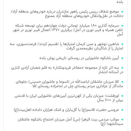
بلده
موضع شفاف رییس پلیس راهور مازندران درباره خودروهای منطقه آزاد/
دخالت در نقل‌وانتقال خودروهای منطقه آزاد ممنوع
سرمایه گذاری ۱۸۰ میلیارد تومانی دولت چهاردهم برای توسعه شبکه
تلفن همراه و فیبر نوری در آمل/ برقراری ۱۴۷۰ اتصال فیبر نوری در شهر
آمل
شاهین نوشهر و مس کرمان امتیازها را تقسیم کردند/ فرصت‌سوزی، سه
امتیاز را از شاگردان نظرمحمدی گرفت
آیین باشکوه عاشورایی در روستای تاریخی یوش بلده
سه اثر تازه از مجموعه «مفاخر فریدونکنار» به قلم شعبان آزادی کناری
در آستانه انتشار
کلا میزبان عاشقان اباعبدالله در تاسوعا و عاشورای حسینی/ جلوه‌ای
ماندگار از عزاداری مردم روستای چل در امامزاده روستای کلا
اورطشت؛ میزبان یکی از کهن‌ترین آیین‌های عاشورایی ایران با قدمتی
بیش از ۶۰۰ سال
عروسی حضرت قاسم(ع) با گل‌باران و اشک هزاران دلداده اهل‌بیت(ع)
موکب مردمی بیت‌ الزهرا (س) آمل میزبان اجتماع باشکوه عاشقان
سیدالشهدا (ع)