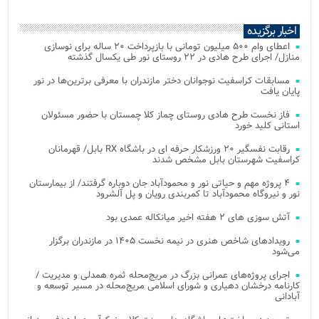
اخبار برگزیده
اعطای وام ۵۰۰ میلیون تومانی با بازپرداخت ۲۰ ساله برای نوسازی
منازل/ اجرای طرح هادی در ۲۲ روستای نور طی یکسال گذشته
مسابقات کراسفیت نوجوانان دختر مازندران با معرفی برترین‌ها در نور
پایان یافت
فاز نخست طرح هادی روستای چماز کلا چمستان با حضور مسئولان
استانی کلید خورد
رقابت نفسگیر ۲۰ ورزشکار حرفه ای در باشگاه RX بابل/ قهرمانان
کراسفیت شهرستان بابل مشخص شدند
۴ پروژه مهم و حیاتی نور و محمودآباد جان دوباره گرفتند/ از بیمارستان
نور و نیروگاه محمودآباد تا کمربندی رویان و پل آلشرود
آتش‌ سوزی‌ های ۲ هفته اخیر میانکاله عمدی بود
رویدادهای شاخص هنری در نیمه نخست ۱۴۰۵ در مازندران برگزار
می‌شود
اجرای پروژه‌های عمرانی بزرگ در مریج‌محله ثمره همدلی و مدیریت /
کارنامه درخشان دهیاری و شورای اسلامی مریج‌محله در مسیر توسعه و
آبادانی