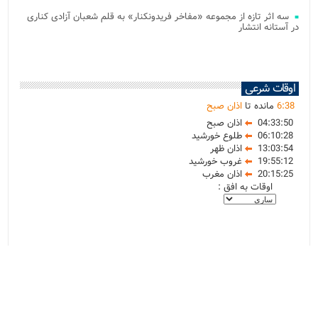
سه اثر تازه از مجموعه «مفاخر فریدونکنار» به قلم شعبان آزادی کناری
در آستانه انتشار
اوقات شرعی
38
:
6
مانده تا
اذان صبح
04:33:50
اذان صبح
06:10:28
طلوع خورشید
13:03:54
اذان ظهر
19:55:12
غروب خورشید
20:15:25
اذان مغرب
اوقات به افق :