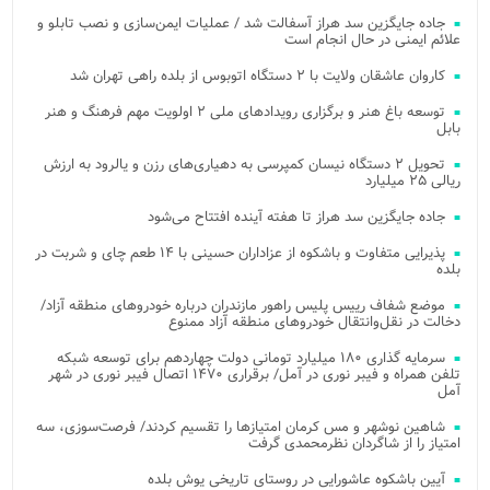
جاده جایگزین سد هراز آسفالت شد / عملیات ایمن‌سازی و نصب تابلو و
علائم ایمنی در حال انجام است
کاروان عاشقان ولایت با ۲ دستگاه اتوبوس از بلده راهی تهران شد
توسعه باغ هنر و برگزاری رویدادهای ملی ۲ اولویت مهم فرهنگ و هنر
بابل
تحویل ۲ دستگاه نیسان کمپرسی به دهیاری‌های رزن و یالرود به ارزش
ریالی ۲۵ میلیارد
جاده جایگزین سد هراز تا هفته آینده افتتاح می‌شود
پذیرایی متفاوت و باشکوه از عزاداران حسینی با ۱۴ طعم چای و شربت در
بلده
موضع شفاف رییس پلیس راهور مازندران درباره خودروهای منطقه آزاد/
دخالت در نقل‌وانتقال خودروهای منطقه آزاد ممنوع
سرمایه گذاری ۱۸۰ میلیارد تومانی دولت چهاردهم برای توسعه شبکه
تلفن همراه و فیبر نوری در آمل/ برقراری ۱۴۷۰ اتصال فیبر نوری در شهر
آمل
شاهین نوشهر و مس کرمان امتیازها را تقسیم کردند/ فرصت‌سوزی، سه
امتیاز را از شاگردان نظرمحمدی گرفت
آیین باشکوه عاشورایی در روستای تاریخی یوش بلده