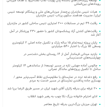
توسعه زیرساخت‌های باشگاه پدل پوینت کلاب نمک‌آبرود با هدف میزبانی
رویدادهای بین‌المللی
هیات تنیس مازندران پرچمدار میزبانی‌های ملی و پیشگام توسعه تنیس
ایران/ مدیریت هدفمند سکوی پرتاب تنیس مازندران
رقابت ۴۹ تیم در مسابقات ۲۰۰ امتیازی تنیس ساحلی کشور در مازندران
رقابت‌های کشتی آزاد پیشکسوتان کشور با حضور ۲۳۰ ورزشکار در آمل
آغاز شد
پایان پروژه نیمه‌تمام ۱۵ ساله پارک و تکمیل جاده اصلی ۲ کیلومتری
وسطی کلا بزرگ با اعتبار ۵۴۰ میلیاردی
بازدید میدانی فرماندار آمل از ۱۴ روستای بخش دشت‌سر در
چهارشنبه‌های خدمت‌رسانی
چالوس آماده جهشی تازه در مسیر توسعه/ از ساماندهی ۱۴ کیلومتر
ساحل تا تکمیل پروژه‌های ماندگار عمرانی
رفع دغدغه تردد در نمارستاق با مقاوم‌سازی نقاط آسیب‌پذیر محور /
بهسازی جاده پدافندی نمارستاق در مسیر خدمت به مردم
۲۰ غرفه برای بدرقه زائران آقای شهید ایران در مسیر طریق الرضا برپا شد
ادای احترام خانواده بزرگ نکا چوب به رهبر شهید انقلاب
تهران میزبان بزرگ‌ترین بدرقه تاریخ معاصر