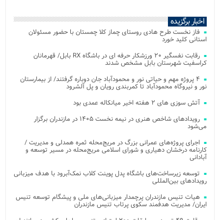
اخبار برگزیده
فاز نخست طرح هادی روستای چماز کلا چمستان با حضور مسئولان
استانی کلید خورد
رقابت نفسگیر ۲۰ ورزشکار حرفه ای در باشگاه RX بابل/ قهرمانان
کراسفیت شهرستان بابل مشخص شدند
۴ پروژه مهم و حیاتی نور و محمودآباد جان دوباره گرفتند/ از بیمارستان
نور و نیروگاه محمودآباد تا کمربندی رویان و پل آلشرود
آتش‌ سوزی‌ های ۲ هفته اخیر میانکاله عمدی بود
رویدادهای شاخص هنری در نیمه نخست ۱۴۰۵ در مازندران برگزار
می‌شود
اجرای پروژه‌های عمرانی بزرگ در مریج‌محله ثمره همدلی و مدیریت /
کارنامه درخشان دهیاری و شورای اسلامی مریج‌محله در مسیر توسعه و
آبادانی
توسعه زیرساخت‌های باشگاه پدل پوینت کلاب نمک‌آبرود با هدف میزبانی
رویدادهای بین‌المللی
هیات تنیس مازندران پرچمدار میزبانی‌های ملی و پیشگام توسعه تنیس
ایران/ مدیریت هدفمند سکوی پرتاب تنیس مازندران