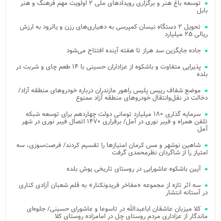
توسعه باغ هنر و برگزاری رویدادهای ملی ۲ اولویت مهم فرهنگ و هنر
بابل
تحویل ۲ دستگاه نیسان کمپرسی به دهیاری‌های رزن و یالرود به ارزش
ریالی ۲۵ میلیارد
جاده جایگزین سد هراز تا هفته آینده افتتاح می‌شود
پذیرایی متفاوت و باشکوه از عزاداران حسینی با ۱۴ طعم چای و شربت در
بلده
موضع شفاف رییس پلیس راهور مازندران درباره خودروهای منطقه آزاد/
دخالت در نقل‌وانتقال خودروهای منطقه آزاد ممنوع
سرمایه گذاری ۱۸۰ میلیارد تومانی دولت چهاردهم برای توسعه شبکه
تلفن همراه و فیبر نوری در آمل/ برقراری ۱۴۷۰ اتصال فیبر نوری در شهر
آمل
شاهین نوشهر و مس کرمان امتیازها را تقسیم کردند/ فرصت‌سوزی، سه
امتیاز را از شاگردان نظرمحمدی گرفت
آیین باشکوه عاشورایی در روستای تاریخی یوش بلده
سه اثر تازه از مجموعه «مفاخر فریدونکنار» به قلم شعبان آزادی کناری
در آستانه انتشار
کلا میزبان عاشقان اباعبدالله در تاسوعا و عاشورای حسینی/ جلوه‌ای
ماندگار از عزاداری مردم روستای چل در امامزاده روستای کلا