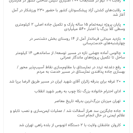
رقابت ۴۹ تیم در مسابقات ۲۰۰ امتیازی تنیس ساحلی کشور در مازندران
رقابت‌های کشتی آزاد پیشکسوتان کشور با حضور ۲۳۰ ورزشکار در آمل
آغاز شد
پایان پروژه نیمه‌تمام ۱۵ ساله پارک و تکمیل جاده اصلی ۲ کیلومتری
وسطی کلا بزرگ با اعتبار ۵۴۰ میلیاردی
بازدید میدانی فرماندار آمل از ۱۴ روستای بخش دشت‌سر در
چهارشنبه‌های خدمت‌رسانی
چالوس آماده جهشی تازه در مسیر توسعه/ از ساماندهی ۱۴ کیلومتر
ساحل تا تکمیل پروژه‌های ماندگار عمرانی
رفع دغدغه تردد در نمارستاق با مقاوم‌سازی نقاط آسیب‌پذیر محور /
بهسازی جاده پدافندی نمارستاق در مسیر خدمت به مردم
۲۰ غرفه برای بدرقه زائران آقای شهید ایران در مسیر طریق الرضا برپا شد
ادای احترام خانواده بزرگ نکا چوب به رهبر شهید انقلاب
تهران میزبان بزرگ‌ترین بدرقه تاریخ معاصر
جاده جایگزین سد هراز آسفالت شد / عملیات ایمن‌سازی و نصب تابلو و
علائم ایمنی در حال انجام است
کاروان عاشقان ولایت با ۲ دستگاه اتوبوس از بلده راهی تهران شد