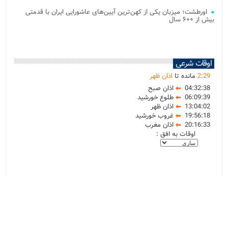
اورطشت؛ میزبان یکی از کهن‌ترین آیین‌های عاشورایی ایران با قدمتی
بیش از ۶۰۰ سال
اوقات شرعی
29
:
2
مانده تا
اذان ظهر
04:32:38
اذان صبح
06:09:39
طلوع خورشید
13:04:02
اذان ظهر
19:56:18
غروب خورشید
20:16:33
اذان مغرب
اوقات به افق :