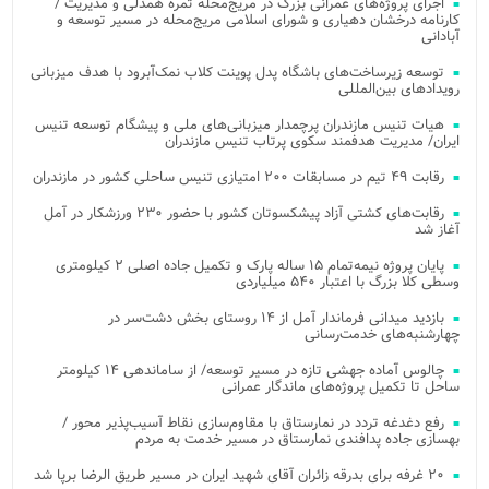
اجرای پروژه‌های عمرانی بزرگ در مریج‌محله ثمره همدلی و مدیریت /
کارنامه درخشان دهیاری و شورای اسلامی مریج‌محله در مسیر توسعه و
آبادانی
توسعه زیرساخت‌های باشگاه پدل پوینت کلاب نمک‌آبرود با هدف میزبانی
رویدادهای بین‌المللی
هیات تنیس مازندران پرچمدار میزبانی‌های ملی و پیشگام توسعه تنیس
ایران/ مدیریت هدفمند سکوی پرتاب تنیس مازندران
رقابت ۴۹ تیم در مسابقات ۲۰۰ امتیازی تنیس ساحلی کشور در مازندران
رقابت‌های کشتی آزاد پیشکسوتان کشور با حضور ۲۳۰ ورزشکار در آمل
آغاز شد
پایان پروژه نیمه‌تمام ۱۵ ساله پارک و تکمیل جاده اصلی ۲ کیلومتری
وسطی کلا بزرگ با اعتبار ۵۴۰ میلیاردی
بازدید میدانی فرماندار آمل از ۱۴ روستای بخش دشت‌سر در
چهارشنبه‌های خدمت‌رسانی
چالوس آماده جهشی تازه در مسیر توسعه/ از ساماندهی ۱۴ کیلومتر
ساحل تا تکمیل پروژه‌های ماندگار عمرانی
رفع دغدغه تردد در نمارستاق با مقاوم‌سازی نقاط آسیب‌پذیر محور /
بهسازی جاده پدافندی نمارستاق در مسیر خدمت به مردم
۲۰ غرفه برای بدرقه زائران آقای شهید ایران در مسیر طریق الرضا برپا شد