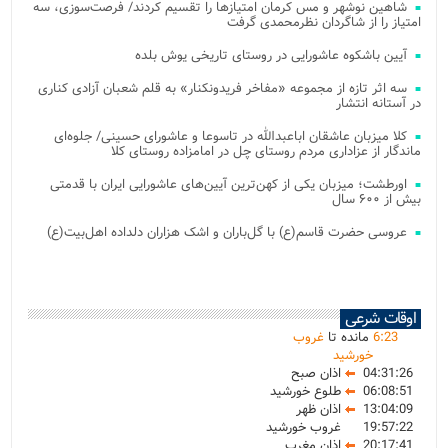
شاهین نوشهر و مس کرمان امتیازها را تقسیم کردند/ فرصت‌سوزی، سه
امتیاز را از شاگردان نظرمحمدی گرفت
آیین باشکوه عاشورایی در روستای تاریخی یوش بلده
سه اثر تازه از مجموعه «مفاخر فریدونکنار» به قلم شعبان آزادی کناری
در آستانه انتشار
کلا میزبان عاشقان اباعبدالله در تاسوعا و عاشورای حسینی/ جلوه‌ای
ماندگار از عزاداری مردم روستای چل در امامزاده روستای کلا
اورطشت؛ میزبان یکی از کهن‌ترین آیین‌های عاشورایی ایران با قدمتی
بیش از ۶۰۰ سال
عروسی حضرت قاسم(ع) با گل‌باران و اشک هزاران دلداده اهل‌بیت(ع)
اوقات شرعی
23
:
6
مانده تا
غروب
خورشید
04:31:26
اذان صبح
06:08:51
طلوع خورشید
13:04:09
اذان ظهر
19:57:22
غروب خورشید
20:17:41
اذان مغرب