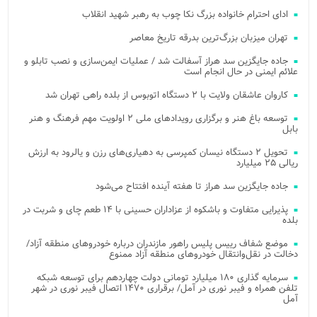
ادای احترام خانواده بزرگ نکا چوب به رهبر شهید انقلاب
تهران میزبان بزرگ‌ترین بدرقه تاریخ معاصر
جاده جایگزین سد هراز آسفالت شد / عملیات ایمن‌سازی و نصب تابلو و
علائم ایمنی در حال انجام است
کاروان عاشقان ولایت با ۲ دستگاه اتوبوس از بلده راهی تهران شد
توسعه باغ هنر و برگزاری رویدادهای ملی ۲ اولویت مهم فرهنگ و هنر
بابل
تحویل ۲ دستگاه نیسان کمپرسی به دهیاری‌های رزن و یالرود به ارزش
ریالی ۲۵ میلیارد
جاده جایگزین سد هراز تا هفته آینده افتتاح می‌شود
پذیرایی متفاوت و باشکوه از عزاداران حسینی با ۱۴ طعم چای و شربت در
بلده
موضع شفاف رییس پلیس راهور مازندران درباره خودروهای منطقه آزاد/
دخالت در نقل‌وانتقال خودروهای منطقه آزاد ممنوع
سرمایه گذاری ۱۸۰ میلیارد تومانی دولت چهاردهم برای توسعه شبکه
تلفن همراه و فیبر نوری در آمل/ برقراری ۱۴۷۰ اتصال فیبر نوری در شهر
آمل