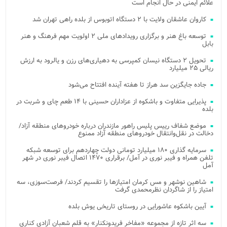
علائم ایمنی در حال انجام است
کاروان عاشقان ولایت با ۲ دستگاه اتوبوس از بلده راهی تهران شد
توسعه باغ هنر و برگزاری رویدادهای ملی ۲ اولویت مهم فرهنگ و هنر
بابل
تحویل ۲ دستگاه نیسان کمپرسی به دهیاری‌های رزن و یالرود به ارزش
ریالی ۲۵ میلیارد
جاده جایگزین سد هراز تا هفته آینده افتتاح می‌شود
پذیرایی متفاوت و باشکوه از عزاداران حسینی با ۱۴ طعم چای و شربت در
بلده
موضع شفاف رییس پلیس راهور مازندران درباره خودروهای منطقه آزاد/
دخالت در نقل‌وانتقال خودروهای منطقه آزاد ممنوع
سرمایه گذاری ۱۸۰ میلیارد تومانی دولت چهاردهم برای توسعه شبکه
تلفن همراه و فیبر نوری در آمل/ برقراری ۱۴۷۰ اتصال فیبر نوری در شهر
آمل
شاهین نوشهر و مس کرمان امتیازها را تقسیم کردند/ فرصت‌سوزی، سه
امتیاز را از شاگردان نظرمحمدی گرفت
آیین باشکوه عاشورایی در روستای تاریخی یوش بلده
سه اثر تازه از مجموعه «مفاخر فریدونکنار» به قلم شعبان آزادی کناری