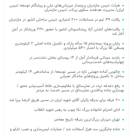
هیات تنیس مازندران پرچمدار میزبانی‌های ملی و پیشگام توسعه تنیس
ایران/ مدیریت هدفمند سکوی پرتاب تنیس مازندران
رقابت ۴۹ تیم در مسابقات ۲۰۰ امتیازی تنیس ساحلی کشور در مازندران
رقابت‌های کشتی آزاد پیشکسوتان کشور با حضور ۲۳۰ ورزشکار در آمل
آغاز شد
پایان پروژه نیمه‌تمام ۱۵ ساله پارک و تکمیل جاده اصلی ۲ کیلومتری
وسطی کلا بزرگ با اعتبار ۵۴۰ میلیاردی
بازدید میدانی فرماندار آمل از ۱۴ روستای بخش دشت‌سر در
چهارشنبه‌های خدمت‌رسانی
چالوس آماده جهشی تازه در مسیر توسعه/ از ساماندهی ۱۴ کیلومتر
ساحل تا تکمیل پروژه‌های ماندگار عمرانی
رفع دغدغه تردد در نمارستاق با مقاوم‌سازی نقاط آسیب‌پذیر محور /
بهسازی جاده پدافندی نمارستاق در مسیر خدمت به مردم
۲۰ غرفه برای بدرقه زائران آقای شهید ایران در مسیر طریق الرضا برپا شد
ادای احترام خانواده بزرگ نکا چوب به رهبر شهید انقلاب
تهران میزبان بزرگ‌ترین بدرقه تاریخ معاصر
جاده جایگزین سد هراز آسفالت شد / عملیات ایمن‌سازی و نصب تابلو و