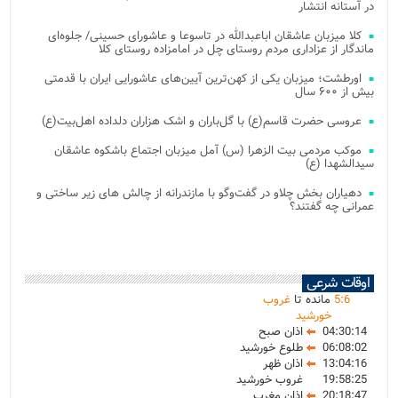
در آستانه انتشار
کلا میزبان عاشقان اباعبدالله در تاسوعا و عاشورای حسینی/ جلوه‌ای
ماندگار از عزاداری مردم روستای چل در امامزاده روستای کلا
اورطشت؛ میزبان یکی از کهن‌ترین آیین‌های عاشورایی ایران با قدمتی
بیش از ۶۰۰ سال
عروسی حضرت قاسم(ع) با گل‌باران و اشک هزاران دلداده اهل‌بیت(ع)
موکب مردمی بیت‌ الزهرا (س) آمل میزبان اجتماع باشکوه عاشقان
سیدالشهدا (ع)
دهیاران بخش چلاو در گفت‌وگو با مازندرانه از چالش های زیر ساختی و
عمرانی چه گفتند؟
اوقات شرعی
6
:
5
مانده تا
غروب
خورشید
04:30:14
اذان صبح
06:08:02
طلوع خورشید
13:04:16
اذان ظهر
19:58:25
غروب خورشید
20:18:47
اذان مغرب