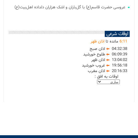
عروسی حضرت قاسم(ع) با گل‌باران و اشک هزاران دلداده اهل‌بیت(ع)
اوقات شرعی
11
:
6
مانده تا
اذان ظهر
04:32:38
اذان صبح
06:09:39
طلوع خورشید
13:04:02
اذان ظهر
19:56:18
غروب خورشید
20:16:33
اذان مغرب
اوقات به افق :