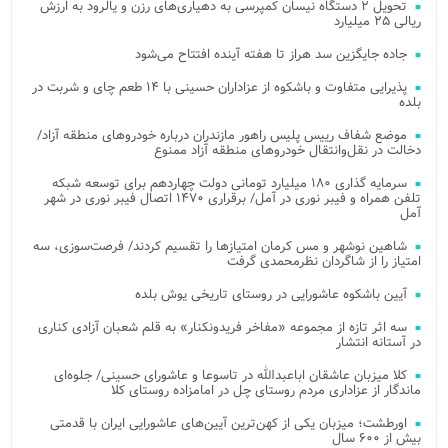
تحویل ۲ دستگاه نیسان کمپرسی به دهیاری‌های رزن و یالرود به ارزش
ریالی ۲۵ میلیارد
جاده جایگزین سد هراز تا هفته آینده افتتاح می‌شود
پذیرایی متفاوت و باشکوه از عزاداران حسینی با ۱۴ طعم چای و شربت در
بلده
موضع شفاف رییس پلیس راهور مازندران درباره خودروهای منطقه آزاد/
دخالت در نقل‌وانتقال خودروهای منطقه آزاد ممنوع
سرمایه گذاری ۱۸۰ میلیارد تومانی دولت چهاردهم برای توسعه شبکه
تلفن همراه و فیبر نوری در آمل/ برقراری ۱۴۷۰ اتصال فیبر نوری در شهر
آمل
شاهین نوشهر و مس کرمان امتیازها را تقسیم کردند/ فرصت‌سوزی، سه
امتیاز را از شاگردان نظرمحمدی گرفت
آیین باشکوه عاشورایی در روستای تاریخی یوش بلده
سه اثر تازه از مجموعه «مفاخر فریدونکنار» به قلم شعبان آزادی کناری
در آستانه انتشار
کلا میزبان عاشقان اباعبدالله در تاسوعا و عاشورای حسینی/ جلوه‌ای
ماندگار از عزاداری مردم روستای چل در امامزاده روستای کلا
اورطشت؛ میزبان یکی از کهن‌ترین آیین‌های عاشورایی ایران با قدمتی
بیش از ۶۰۰ سال