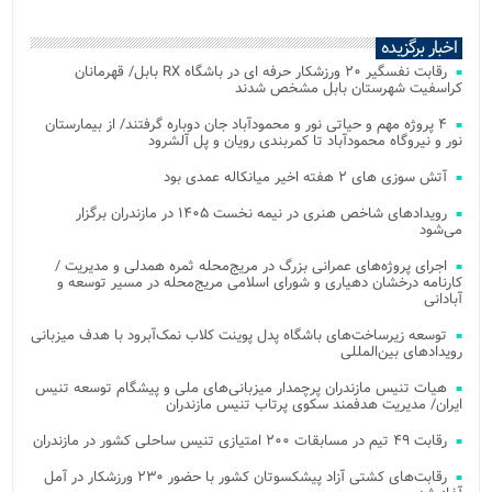
اخبار برگزیده
رقابت نفسگیر ۲۰ ورزشکار حرفه ای در باشگاه RX بابل/ قهرمانان
کراسفیت شهرستان بابل مشخص شدند
۴ پروژه مهم و حیاتی نور و محمودآباد جان دوباره گرفتند/ از بیمارستان
نور و نیروگاه محمودآباد تا کمربندی رویان و پل آلشرود
آتش‌ سوزی‌ های ۲ هفته اخیر میانکاله عمدی بود
رویدادهای شاخص هنری در نیمه نخست ۱۴۰۵ در مازندران برگزار
می‌شود
اجرای پروژه‌های عمرانی بزرگ در مریج‌محله ثمره همدلی و مدیریت /
کارنامه درخشان دهیاری و شورای اسلامی مریج‌محله در مسیر توسعه و
آبادانی
توسعه زیرساخت‌های باشگاه پدل پوینت کلاب نمک‌آبرود با هدف میزبانی
رویدادهای بین‌المللی
هیات تنیس مازندران پرچمدار میزبانی‌های ملی و پیشگام توسعه تنیس
ایران/ مدیریت هدفمند سکوی پرتاب تنیس مازندران
رقابت ۴۹ تیم در مسابقات ۲۰۰ امتیازی تنیس ساحلی کشور در مازندران
رقابت‌های کشتی آزاد پیشکسوتان کشور با حضور ۲۳۰ ورزشکار در آمل