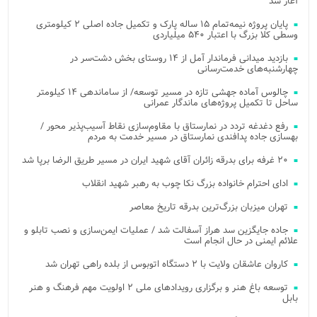
آغاز شد
پایان پروژه نیمه‌تمام ۱۵ ساله پارک و تکمیل جاده اصلی ۲ کیلومتری
وسطی کلا بزرگ با اعتبار ۵۴۰ میلیاردی
بازدید میدانی فرماندار آمل از ۱۴ روستای بخش دشت‌سر در
چهارشنبه‌های خدمت‌رسانی
چالوس آماده جهشی تازه در مسیر توسعه/ از ساماندهی ۱۴ کیلومتر
ساحل تا تکمیل پروژه‌های ماندگار عمرانی
رفع دغدغه تردد در نمارستاق با مقاوم‌سازی نقاط آسیب‌پذیر محور /
بهسازی جاده پدافندی نمارستاق در مسیر خدمت به مردم
۲۰ غرفه برای بدرقه زائران آقای شهید ایران در مسیر طریق الرضا برپا شد
ادای احترام خانواده بزرگ نکا چوب به رهبر شهید انقلاب
تهران میزبان بزرگ‌ترین بدرقه تاریخ معاصر
جاده جایگزین سد هراز آسفالت شد / عملیات ایمن‌سازی و نصب تابلو و
علائم ایمنی در حال انجام است
کاروان عاشقان ولایت با ۲ دستگاه اتوبوس از بلده راهی تهران شد
توسعه باغ هنر و برگزاری رویدادهای ملی ۲ اولویت مهم فرهنگ و هنر
بابل