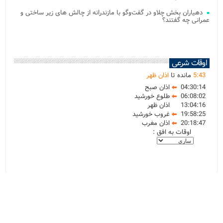
دهیاران بخش چلاو در گفت‌وگو با مازندرانه از چالش های زیر ساختی و
عمرانی چه گفتند؟
اوقات شرعی
43
:
5
مانده تا
اذان ظهر
04:30:14
اذان صبح
06:08:02
طلوع خورشید
13:04:16
اذان ظهر
19:58:25
غروب خورشید
20:18:47
اذان مغرب
اوقات به افق :