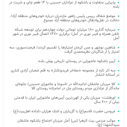
پذیرایی متفاوت و باشکوه از عزاداران حسینی با ۱۴ طعم چای و شربت در
بلده
موضع شفاف رییس پلیس راهور مازندران درباره خودروهای منطقه آزاد/
دخالت در نقل‌وانتقال خودروهای منطقه آزاد ممنوع
سرمایه گذاری ۱۸۰ میلیارد تومانی دولت چهاردهم برای توسعه شبکه
تلفن همراه و فیبر نوری در آمل/ برقراری ۱۴۷۰ اتصال فیبر نوری در شهر
آمل
شاهین نوشهر و مس کرمان امتیازها را تقسیم کردند/ فرصت‌سوزی، سه
امتیاز را از شاگردان نظرمحمدی گرفت
آیین باشکوه عاشورایی در روستای تاریخی یوش بلده
سه اثر تازه از مجموعه «مفاخر فریدونکنار» به قلم شعبان آزادی کناری
در آستانه انتشار
کلا میزبان عاشقان اباعبدالله در تاسوعا و عاشورای حسینی/ جلوه‌ای
ماندگار از عزاداری مردم روستای چل در امامزاده روستای کلا
اورطشت؛ میزبان یکی از کهن‌ترین آیین‌های عاشورایی ایران با قدمتی
بیش از ۶۰۰ سال
عروسی حضرت قاسم(ع) با گل‌باران و اشک هزاران دلداده اهل‌بیت(ع)
موکب مردمی بیت‌ الزهرا (س) آمل میزبان اجتماع باشکوه عاشقان
سیدالشهدا (ع)