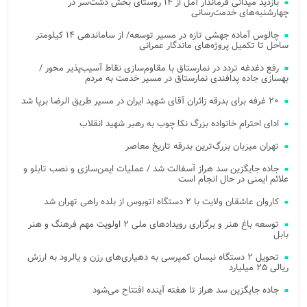
بازدید میدانی فرماندار آمل از ۱۴ روستای بخش دشت‌سر در
چهارشنبه‌های خدمت‌رسانی
چالوس آماده جهشی تازه در مسیر توسعه/ از ساماندهی ۱۴ کیلومتر
ساحل تا تکمیل پروژه‌های ماندگار عمرانی
رفع دغدغه تردد در نمارستاق با مقاوم‌سازی نقاط آسیب‌پذیر محور /
بهسازی جاده پدافندی نمارستاق در مسیر خدمت به مردم
۲۰ غرفه برای بدرقه زائران آقای شهید ایران در مسیر طریق الرضا برپا شد
ادای احترام خانواده بزرگ نکا چوب به رهبر شهید انقلاب
تهران میزبان بزرگ‌ترین بدرقه تاریخ معاصر
جاده جایگزین سد هراز آسفالت شد / عملیات ایمن‌سازی و نصب تابلو و
علائم ایمنی در حال انجام است
کاروان عاشقان ولایت با ۲ دستگاه اتوبوس از بلده راهی تهران شد
توسعه باغ هنر و برگزاری رویدادهای ملی ۲ اولویت مهم فرهنگ و هنر
بابل
تحویل ۲ دستگاه نیسان کمپرسی به دهیاری‌های رزن و یالرود به ارزش
ریالی ۲۵ میلیارد
جاده جایگزین سد هراز تا هفته آینده افتتاح می‌شود