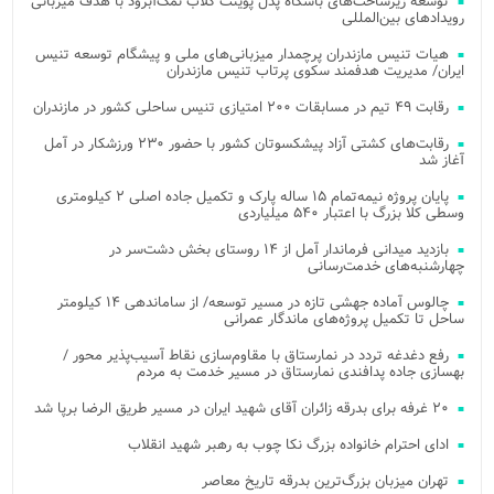
توسعه زیرساخت‌های باشگاه پدل پوینت کلاب نمک‌آبرود با هدف میزبانی
رویدادهای بین‌المللی
هیات تنیس مازندران پرچمدار میزبانی‌های ملی و پیشگام توسعه تنیس
ایران/ مدیریت هدفمند سکوی پرتاب تنیس مازندران
رقابت ۴۹ تیم در مسابقات ۲۰۰ امتیازی تنیس ساحلی کشور در مازندران
رقابت‌های کشتی آزاد پیشکسوتان کشور با حضور ۲۳۰ ورزشکار در آمل
آغاز شد
پایان پروژه نیمه‌تمام ۱۵ ساله پارک و تکمیل جاده اصلی ۲ کیلومتری
وسطی کلا بزرگ با اعتبار ۵۴۰ میلیاردی
بازدید میدانی فرماندار آمل از ۱۴ روستای بخش دشت‌سر در
چهارشنبه‌های خدمت‌رسانی
چالوس آماده جهشی تازه در مسیر توسعه/ از ساماندهی ۱۴ کیلومتر
ساحل تا تکمیل پروژه‌های ماندگار عمرانی
رفع دغدغه تردد در نمارستاق با مقاوم‌سازی نقاط آسیب‌پذیر محور /
بهسازی جاده پدافندی نمارستاق در مسیر خدمت به مردم
۲۰ غرفه برای بدرقه زائران آقای شهید ایران در مسیر طریق الرضا برپا شد
ادای احترام خانواده بزرگ نکا چوب به رهبر شهید انقلاب
تهران میزبان بزرگ‌ترین بدرقه تاریخ معاصر