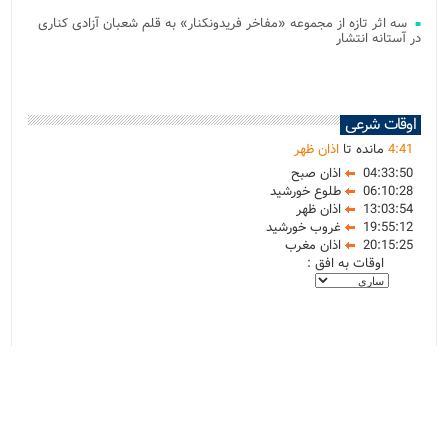
سه اثر تازه از مجموعه «مفاخر فریدونکنار» به قلم شعبان آزادی کناری
در آستانه انتشار
اوقات شرعی
41
:
4
مانده تا
اذان ظهر
04:33:50
اذان صبح
06:10:28
طلوع خورشید
13:03:54
اذان ظهر
19:55:12
غروب خورشید
20:15:25
اذان مغرب
اوقات به افق :