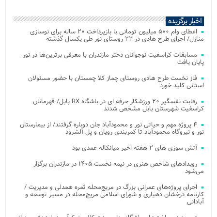
اخبار برگزیده
اعطای وام ۵۰۰ میلیون تومانی با بازپرداخت ۲۰ ساله برای نوسازی
منازل/ اجرای طرح هادی در ۲۲ روستای نور طی یکسال گذشته
مسابقات کراسفیت نوجوانان دختر مازندران با معرفی برترین‌ها در نور
پایان یافت
فاز نخست طرح هادی روستای چماز کلا چمستان با حضور مسئولان
استانی کلید خورد
رقابت نفسگیر ۲۰ ورزشکار حرفه ای در باشگاه RX بابل/ قهرمانان
کراسفیت شهرستان بابل مشخص شدند
۴ پروژه مهم و حیاتی نور و محمودآباد جان دوباره گرفتند/ از بیمارستان
نور و نیروگاه محمودآباد تا کمربندی رویان و پل آلشرود
آتش‌ سوزی‌ های ۲ هفته اخیر میانکاله عمدی بود
رویدادهای شاخص هنری در نیمه نخست ۱۴۰۵ در مازندران برگزار
می‌شود
اجرای پروژه‌های عمرانی بزرگ در مریج‌محله ثمره همدلی و مدیریت /
کارنامه درخشان دهیاری و شورای اسلامی مریج‌محله در مسیر توسعه و
آبادانی