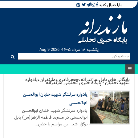
مارا دنبال کنید
یکشنبه ۱۸ مرداد ۱۴۰۵- Aug 9 2026
بایگانی‌های بابل،مازندرانه،جعفرقادری،مازندران،یادواره
شهید،خلبان - پایگاه خبری تحلیلی مازندرانه
یادواره سرلشگر شهید خلبان ابوالحسن
ابوالحسنی
یادواره سرلشگر شهید خلبان ابوالحسن
ابوالحسنی در مسجد فاطمه الزهرا(س) بابل
برگزار شد. این مراسم با حض...