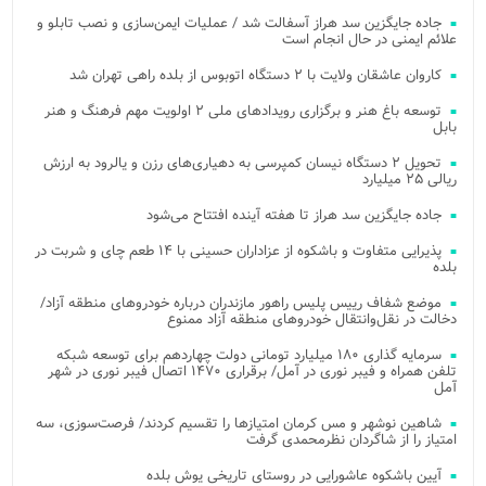
جاده جایگزین سد هراز آسفالت شد / عملیات ایمن‌سازی و نصب تابلو و
علائم ایمنی در حال انجام است
کاروان عاشقان ولایت با ۲ دستگاه اتوبوس از بلده راهی تهران شد
توسعه باغ هنر و برگزاری رویدادهای ملی ۲ اولویت مهم فرهنگ و هنر
بابل
تحویل ۲ دستگاه نیسان کمپرسی به دهیاری‌های رزن و یالرود به ارزش
ریالی ۲۵ میلیارد
جاده جایگزین سد هراز تا هفته آینده افتتاح می‌شود
پذیرایی متفاوت و باشکوه از عزاداران حسینی با ۱۴ طعم چای و شربت در
بلده
موضع شفاف رییس پلیس راهور مازندران درباره خودروهای منطقه آزاد/
دخالت در نقل‌وانتقال خودروهای منطقه آزاد ممنوع
سرمایه گذاری ۱۸۰ میلیارد تومانی دولت چهاردهم برای توسعه شبکه
تلفن همراه و فیبر نوری در آمل/ برقراری ۱۴۷۰ اتصال فیبر نوری در شهر
آمل
شاهین نوشهر و مس کرمان امتیازها را تقسیم کردند/ فرصت‌سوزی، سه
امتیاز را از شاگردان نظرمحمدی گرفت
آیین باشکوه عاشورایی در روستای تاریخی یوش بلده