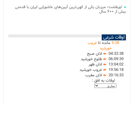
اورطشت؛ میزبان یکی از کهن‌ترین آیین‌های عاشورایی ایران با قدمتی
بیش از ۶۰۰ سال
اوقات شرعی
28
:
5
مانده تا
غروب
خورشید
04:32:38
اذان صبح
06:09:39
طلوع خورشید
13:04:02
اذان ظهر
19:56:18
غروب خورشید
20:16:33
اذان مغرب
اوقات به افق :