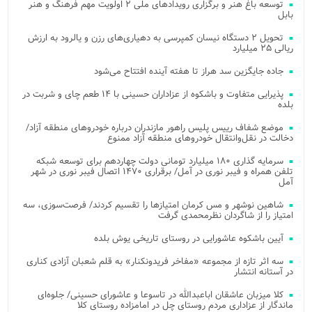
توسعه باغ هنر و برگزاری رویدادهای ملی ۲ اولویت مهم فرهنگ و هنر
بابل
تحویل ۲ دستگاه نیسان کمپرسی به دهیاری‌های رزن و یالرود به ارزش
ریالی ۲۵ میلیارد
جاده جایگزین سد هراز تا هفته آینده افتتاح می‌شود
پذیرایی متفاوت و باشکوه از عزاداران حسینی با ۱۴ طعم چای و شربت در
بلده
موضع شفاف رییس پلیس راهور مازندران درباره خودروهای منطقه آزاد/
دخالت در نقل‌وانتقال خودروهای منطقه آزاد ممنوع
سرمایه گذاری ۱۸۰ میلیارد تومانی دولت چهاردهم برای توسعه شبکه
تلفن همراه و فیبر نوری در آمل/ برقراری ۱۴۷۰ اتصال فیبر نوری در شهر
آمل
شاهین نوشهر و مس کرمان امتیازها را تقسیم کردند/ فرصت‌سوزی، سه
امتیاز را از شاگردان نظرمحمدی گرفت
آیین باشکوه عاشورایی در روستای تاریخی یوش بلده
سه اثر تازه از مجموعه «مفاخر فریدونکنار» به قلم شعبان آزادی کناری
در آستانه انتشار
کلا میزبان عاشقان اباعبدالله در تاسوعا و عاشورای حسینی/ جلوه‌ای
ماندگار از عزاداری مردم روستای چل در امامزاده روستای کلا