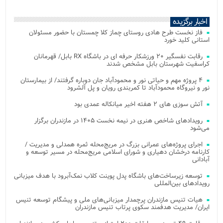
اخبار برگزیده
فاز نخست طرح هادی روستای چماز کلا چمستان با حضور مسئولان
استانی کلید خورد
رقابت نفسگیر ۲۰ ورزشکار حرفه ای در باشگاه RX بابل/ قهرمانان
کراسفیت شهرستان بابل مشخص شدند
۴ پروژه مهم و حیاتی نور و محمودآباد جان دوباره گرفتند/ از بیمارستان
نور و نیروگاه محمودآباد تا کمربندی رویان و پل آلشرود
آتش‌ سوزی‌ های ۲ هفته اخیر میانکاله عمدی بود
رویدادهای شاخص هنری در نیمه نخست ۱۴۰۵ در مازندران برگزار
می‌شود
اجرای پروژه‌های عمرانی بزرگ در مریج‌محله ثمره همدلی و مدیریت /
کارنامه درخشان دهیاری و شورای اسلامی مریج‌محله در مسیر توسعه و
آبادانی
توسعه زیرساخت‌های باشگاه پدل پوینت کلاب نمک‌آبرود با هدف میزبانی
رویدادهای بین‌المللی
هیات تنیس مازندران پرچمدار میزبانی‌های ملی و پیشگام توسعه تنیس
ایران/ مدیریت هدفمند سکوی پرتاب تنیس مازندران