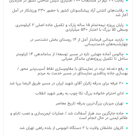
رقابت ۴۹ تیم در مسابقات ۲۰۰ امتیازی تنیس ساحلی کشور در مازندران
رقابت‌های کشتی آزاد پیشکسوتان کشور با حضور ۲۳۰ ورزشکار در آمل
آغاز شد
پایان پروژه نیمه‌تمام ۱۵ ساله پارک و تکمیل جاده اصلی ۲ کیلومتری
وسطی کلا بزرگ با اعتبار ۵۴۰ میلیاردی
بازدید میدانی فرماندار آمل از ۱۴ روستای بخش دشت‌سر در
چهارشنبه‌های خدمت‌رسانی
چالوس آماده جهشی تازه در مسیر توسعه/ از ساماندهی ۱۴ کیلومتر
ساحل تا تکمیل پروژه‌های ماندگار عمرانی
رفع دغدغه تردد در نمارستاق با مقاوم‌سازی نقاط آسیب‌پذیر محور /
بهسازی جاده پدافندی نمارستاق در مسیر خدمت به مردم
۲۰ غرفه برای بدرقه زائران آقای شهید ایران در مسیر طریق الرضا برپا شد
ادای احترام خانواده بزرگ نکا چوب به رهبر شهید انقلاب
تهران میزبان بزرگ‌ترین بدرقه تاریخ معاصر
جاده جایگزین سد هراز آسفالت شد / عملیات ایمن‌سازی و نصب تابلو و
علائم ایمنی در حال انجام است
کاروان عاشقان ولایت با ۲ دستگاه اتوبوس از بلده راهی تهران شد