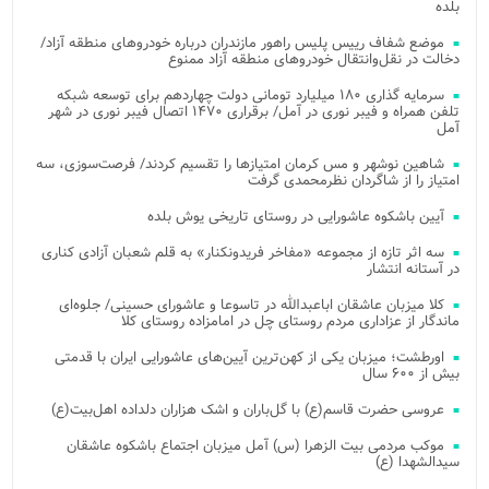
بلده
موضع شفاف رییس پلیس راهور مازندران درباره خودروهای منطقه آزاد/
دخالت در نقل‌وانتقال خودروهای منطقه آزاد ممنوع
سرمایه گذاری ۱۸۰ میلیارد تومانی دولت چهاردهم برای توسعه شبکه
تلفن همراه و فیبر نوری در آمل/ برقراری ۱۴۷۰ اتصال فیبر نوری در شهر
آمل
شاهین نوشهر و مس کرمان امتیازها را تقسیم کردند/ فرصت‌سوزی، سه
امتیاز را از شاگردان نظرمحمدی گرفت
آیین باشکوه عاشورایی در روستای تاریخی یوش بلده
سه اثر تازه از مجموعه «مفاخر فریدونکنار» به قلم شعبان آزادی کناری
در آستانه انتشار
کلا میزبان عاشقان اباعبدالله در تاسوعا و عاشورای حسینی/ جلوه‌ای
ماندگار از عزاداری مردم روستای چل در امامزاده روستای کلا
اورطشت؛ میزبان یکی از کهن‌ترین آیین‌های عاشورایی ایران با قدمتی
بیش از ۶۰۰ سال
عروسی حضرت قاسم(ع) با گل‌باران و اشک هزاران دلداده اهل‌بیت(ع)
موکب مردمی بیت‌ الزهرا (س) آمل میزبان اجتماع باشکوه عاشقان
سیدالشهدا (ع)