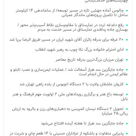
چهارشنبه‌های خدمت‌رسانی
چالوس آماده جهشی تازه در مسیر توسعه/ از ساماندهی ۱۴ کیلومتر
ساحل تا تکمیل پروژه‌های ماندگار عمرانی
رفع دغدغه تردد در نمارستاق با مقاوم‌سازی نقاط آسیب‌پذیر محور /
بهسازی جاده پدافندی نمارستاق در مسیر خدمت به مردم
۲۰ غرفه برای بدرقه زائران آقای شهید ایران در مسیر طریق الرضا برپا شد
ادای احترام خانواده بزرگ نکا چوب به رهبر شهید انقلاب
تهران میزبان بزرگ‌ترین بدرقه تاریخ معاصر
جاده جایگزین سد هراز آسفالت شد / عملیات ایمن‌سازی و نصب تابلو و
علائم ایمنی در حال انجام است
کاروان عاشقان ولایت با ۲ دستگاه اتوبوس از بلده راهی تهران شد
توسعه باغ هنر و برگزاری رویدادهای ملی ۲ اولویت مهم فرهنگ و هنر
بابل
تحویل ۲ دستگاه نیسان کمپرسی به دهیاری‌های رزن و یالرود به ارزش
ریالی ۲۵ میلیارد
جاده جایگزین سد هراز تا هفته آینده افتتاح می‌شود
پذیرایی متفاوت و باشکوه از عزاداران حسینی با ۱۴ طعم چای و شربت در