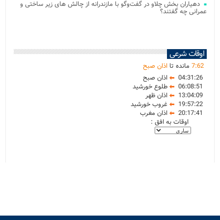
دهیاران بخش چلاو در گفت‌وگو با مازندرانه از چالش های زیر ساختی و
عمرانی چه گفتند؟
اوقات شرعی
62
:
7
مانده تا
اذان صبح
04:31:26
اذان صبح
06:08:51
طلوع خورشید
13:04:09
اذان ظهر
19:57:22
غروب خورشید
20:17:41
اذان مغرب
اوقات به افق :