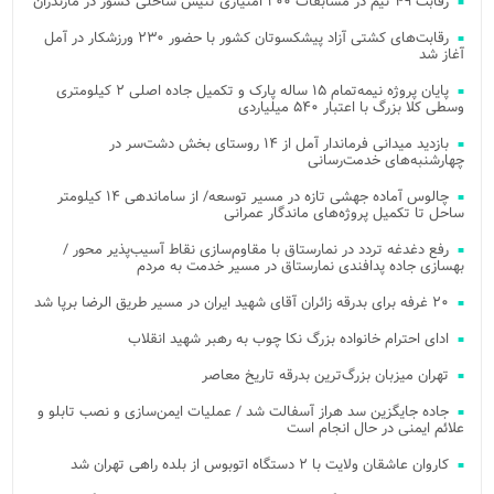
رقابت ۴۹ تیم در مسابقات ۲۰۰ امتیازی تنیس ساحلی کشور در مازندران
رقابت‌های کشتی آزاد پیشکسوتان کشور با حضور ۲۳۰ ورزشکار در آمل
آغاز شد
پایان پروژه نیمه‌تمام ۱۵ ساله پارک و تکمیل جاده اصلی ۲ کیلومتری
وسطی کلا بزرگ با اعتبار ۵۴۰ میلیاردی
بازدید میدانی فرماندار آمل از ۱۴ روستای بخش دشت‌سر در
چهارشنبه‌های خدمت‌رسانی
چالوس آماده جهشی تازه در مسیر توسعه/ از ساماندهی ۱۴ کیلومتر
ساحل تا تکمیل پروژه‌های ماندگار عمرانی
رفع دغدغه تردد در نمارستاق با مقاوم‌سازی نقاط آسیب‌پذیر محور /
بهسازی جاده پدافندی نمارستاق در مسیر خدمت به مردم
۲۰ غرفه برای بدرقه زائران آقای شهید ایران در مسیر طریق الرضا برپا شد
ادای احترام خانواده بزرگ نکا چوب به رهبر شهید انقلاب
تهران میزبان بزرگ‌ترین بدرقه تاریخ معاصر
جاده جایگزین سد هراز آسفالت شد / عملیات ایمن‌سازی و نصب تابلو و
علائم ایمنی در حال انجام است
کاروان عاشقان ولایت با ۲ دستگاه اتوبوس از بلده راهی تهران شد