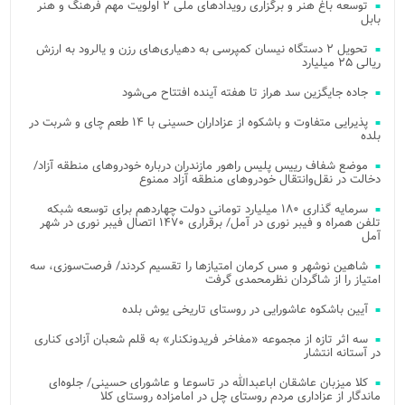
توسعه باغ هنر و برگزاری رویدادهای ملی ۲ اولویت مهم فرهنگ و هنر
بابل
تحویل ۲ دستگاه نیسان کمپرسی به دهیاری‌های رزن و یالرود به ارزش
ریالی ۲۵ میلیارد
جاده جایگزین سد هراز تا هفته آینده افتتاح می‌شود
پذیرایی متفاوت و باشکوه از عزاداران حسینی با ۱۴ طعم چای و شربت در
بلده
موضع شفاف رییس پلیس راهور مازندران درباره خودروهای منطقه آزاد/
دخالت در نقل‌وانتقال خودروهای منطقه آزاد ممنوع
سرمایه گذاری ۱۸۰ میلیارد تومانی دولت چهاردهم برای توسعه شبکه
تلفن همراه و فیبر نوری در آمل/ برقراری ۱۴۷۰ اتصال فیبر نوری در شهر
آمل
شاهین نوشهر و مس کرمان امتیازها را تقسیم کردند/ فرصت‌سوزی، سه
امتیاز را از شاگردان نظرمحمدی گرفت
آیین باشکوه عاشورایی در روستای تاریخی یوش بلده
سه اثر تازه از مجموعه «مفاخر فریدونکنار» به قلم شعبان آزادی کناری
در آستانه انتشار
کلا میزبان عاشقان اباعبدالله در تاسوعا و عاشورای حسینی/ جلوه‌ای
ماندگار از عزاداری مردم روستای چل در امامزاده روستای کلا