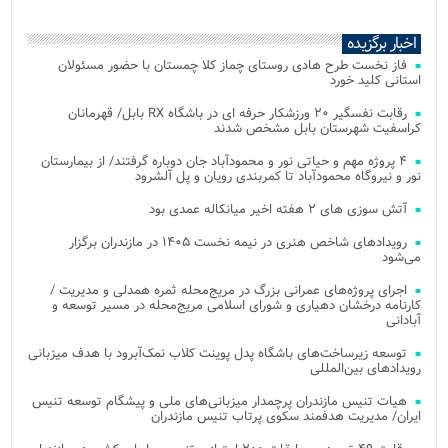
اخبار برگزیده
فاز نخست طرح هادی روستای چماز کلا چمستان با حضور مسئولان
استانی کلید خورد
رقابت نفسگیر ۲۰ ورزشکار حرفه ای در باشگاه RX بابل/ قهرمانان
کراسفیت شهرستان بابل مشخص شدند
۴ پروژه مهم و حیاتی نور و محمودآباد جان دوباره گرفتند/ از بیمارستان
نور و نیروگاه محمودآباد تا کمربندی رویان و پل آلشرود
آتش‌ سوزی‌ های ۲ هفته اخیر میانکاله عمدی بود
رویدادهای شاخص هنری در نیمه نخست ۱۴۰۵ در مازندران برگزار
می‌شود
اجرای پروژه‌های عمرانی بزرگ در مریج‌محله ثمره همدلی و مدیریت /
کارنامه درخشان دهیاری و شورای اسلامی مریج‌محله در مسیر توسعه و
آبادانی
توسعه زیرساخت‌های باشگاه پدل پوینت کلاب نمک‌آبرود با هدف میزبانی
رویدادهای بین‌المللی
هیات تنیس مازندران پرچمدار میزبانی‌های ملی و پیشگام توسعه تنیس
ایران/ مدیریت هدفمند سکوی پرتاب تنیس مازندران