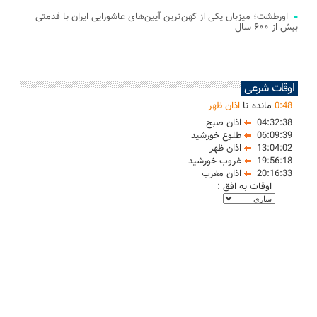
اورطشت؛ میزبان یکی از کهن‌ترین آیین‌های عاشورایی ایران با قدمتی
بیش از ۶۰۰ سال
اوقات شرعی
48
:
0
مانده تا
اذان ظهر
04:32:38
اذان صبح
06:09:39
طلوع خورشید
13:04:02
اذان ظهر
19:56:18
غروب خورشید
20:16:33
اذان مغرب
اوقات به افق :