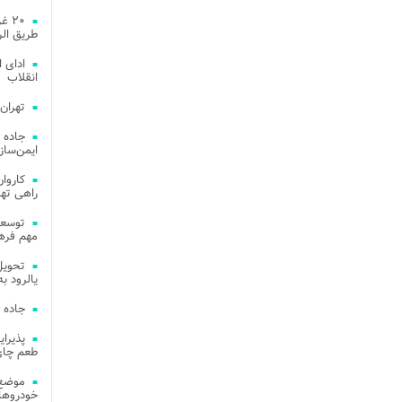
۲۰ 
طریق الر
ادای 
انقلاب
تهران
جاده 
ایمن‌ساز
راهی ته
مهم فره
یالرود به ار
جاده 
طعم چای
موضع 
خودروهای