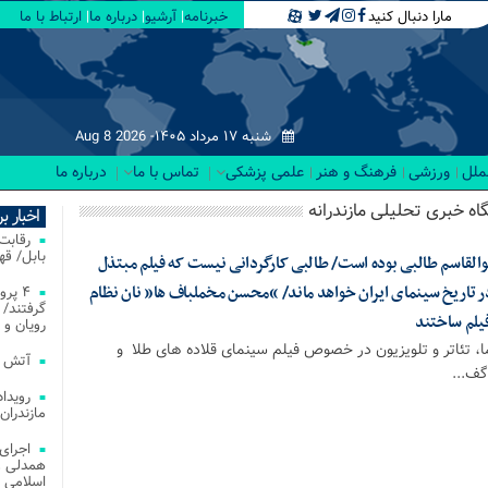
مارا دنبال کنید
خبرنامه
آرشیو
درباره ما
ارتباط با ما
شنبه ۱۷ مرداد ۱۴۰۵-
Aug 8 2026
لملل
ورزشی
فرهنگ و هنر
علمی پزشکی
تماس با ما
درباره ما
یگاه خبری تحلیلی مازندرانه
اخبار ب
بابل/ ق
لقاسم طالبی بوده است/ طالبی کارگردانی نیست که فیلم مبتذل
در تاریخ سینمای ایران خواهد ماند/ “محسن مخملباف ها” نان نظام
۴ پر
گرفتند/ 
فیلم ساختند
رویان و 
ا، تئاتر و تلویزیون در خصوص فیلم سینمای قلاده های طلا و
آتش‌ سوزی‌ های
گف...
مازندران
اجرای
همدلی و
اسلامی م