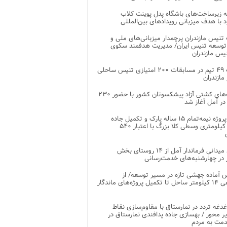
 زیرساخت‌های باشگاه پدل پوینت کلاب
د با هدف میزبانی رویدادهای بین‌المللی
تنیس مازندران پرچمدار میزبانی‌های ملی و
توسعه تنیس ایران/ مدیریت هدفمند سکوی
یس مازندران
رقابت ۴۹ تیم در مسابقات ۲۰۰ امتیازی تنیس ساحلی
مازندران
رقابت‌های کشتی آزاد پیشکسوتان کشور با حضور ۲۳۰
در آمل آغاز شد
پایان پروژه نیمه‌تمام ۱۵ ساله پارک و تکمیل جاده
اصلی ۲ کیلومتری وسطی کلا بزرگ با اعتبار ۵۴۰
بازدید میدانی فرماندار آمل از ۱۴ روستای بخش
در چهارشنبه‌های خدمت‌رسانی
 آماده جهشی تازه در مسیر توسعه/ از
ساماندهی ۱۴ کیلومتر ساحل تا تکمیل پروژه‌های ماندگار
غدغه تردد در نمارستاق با مقاوم‌سازی نقاط
ر محور / بهسازی جاده پدافندی نمارستاق در
مت به مردم