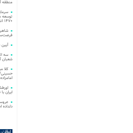
منطقه آز
توسعه شب
۱۴۷۰ اتصال فیبر نوری در شهر آمل
شاهین
فرصت‌سو
آیین 
سه اث
شعبان آز
کلا می
حسینی/ ج
امامزاده
اورطش
ایران با قد
عروسی
دلداده ا
اوقات 