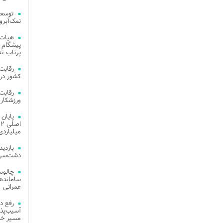
توسعه
نمک‌آبرو
هیات 
پیشگام 
پرتاب تن
کشور در 
ورزشکار 
میلیاردی
دشت‌سر 
چالوس
عمرانی
رفع د
آسیب‌پذی
مسیر خد