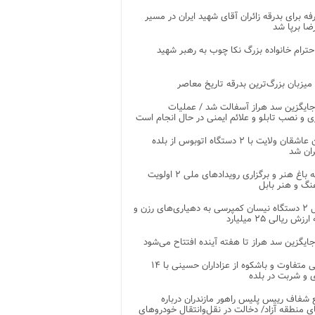
غرفه برای بدرقه زائران آقای شهید ایران در مسیر
ضا برپا شد
احترام خانواده بزرگ نکا چوب به رهبر شهید
 میزبان بزرگ‌ترین بدرقه تاریخ معاصر
جایگزین سد هراز آسفالت شد / عملیات
ی و نصب تابلو و علائم ایمنی در حال انجام است
کاروان عاشقان ولایت با ۲ دستگاه اتوبوس از بلده
ران شد
توسعه باغ هنر و برگزاری رویدادهای ملی ۲ اولویت
نگ و هنر بابل
تحویل ۲ دستگاه نیسان کمپرسی به دهیاری‌های رزن و
زش ریالی ۲۵ میلیارد
جایگزین سد هراز تا هفته آینده افتتاح می‌شود
پذیرایی متفاوت و باشکوه از عزاداران حسینی با ۱۴
 و شربت در بلده
شفاف رییس پلیس راهور مازندران درباره
 منطقه آزاد/ دخالت در نقل‌وانتقال خودروهای