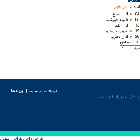
نده تا
اذان ظهر
04
اذان صبح
06
طلوع خورشید
13
اذان ظهر
19
غروب خورشید
20
اذان مغرب
وقات به افق :
تبلیغات در سایت
پیوندها
با ذکر منبع بلامانع است
طراحان شمال
طراحی و اجرا: