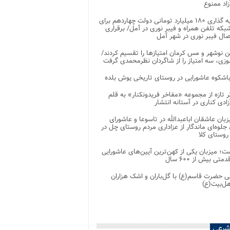
اد ممنوع
سرمایه گذاری ۱۸۰ میلیارد تومانی دولت چهاردهم برای
که تلفن همراه و فیبر نوری در آمل/ برقراری
 نوشهر و مس کرمان امتیازها را تقسیم کردند/
زی، سه امتیاز را از شاگردان نظرمحمدی گرفت
باشکوه عاشورایی در روستای تاریخی یوش بلده
ر تازه از مجموعه «مفاخر فریدونکنار» به قلم
ادی کناری در آستانه انتشار
زبان عاشقان اباعبدالله در تاسوعا و عاشورای
لوه‌ای ماندگار از عزاداری مردم روستای چل در
 روستای کلا
ت؛ میزبان یکی از کهن‌ترین آیین‌های عاشورایی
متی بیش از ۶۰۰ سال
 حضرت قاسم(ع) با گل‌باران و اشک هزاران
هل‌بیت(ع)
شرعی