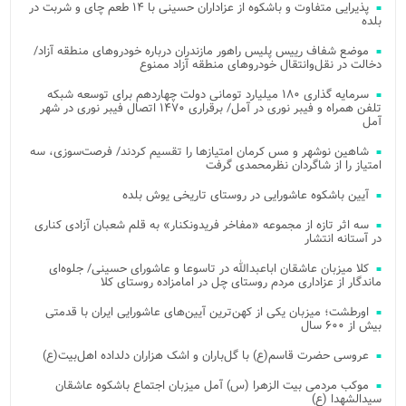
پذیرایی متفاوت و باشکوه از عزاداران حسینی با ۱۴ طعم چای و شربت در
بلده
موضع شفاف رییس پلیس راهور مازندران درباره خودروهای منطقه آزاد/
دخالت در نقل‌وانتقال خودروهای منطقه آزاد ممنوع
سرمایه گذاری ۱۸۰ میلیارد تومانی دولت چهاردهم برای توسعه شبکه
تلفن همراه و فیبر نوری در آمل/ برقراری ۱۴۷۰ اتصال فیبر نوری در شهر
آمل
شاهین نوشهر و مس کرمان امتیازها را تقسیم کردند/ فرصت‌سوزی، سه
امتیاز را از شاگردان نظرمحمدی گرفت
آیین باشکوه عاشورایی در روستای تاریخی یوش بلده
سه اثر تازه از مجموعه «مفاخر فریدونکنار» به قلم شعبان آزادی کناری
در آستانه انتشار
کلا میزبان عاشقان اباعبدالله در تاسوعا و عاشورای حسینی/ جلوه‌ای
ماندگار از عزاداری مردم روستای چل در امامزاده روستای کلا
اورطشت؛ میزبان یکی از کهن‌ترین آیین‌های عاشورایی ایران با قدمتی
بیش از ۶۰۰ سال
عروسی حضرت قاسم(ع) با گل‌باران و اشک هزاران دلداده اهل‌بیت(ع)
موکب مردمی بیت‌ الزهرا (س) آمل میزبان اجتماع باشکوه عاشقان
سیدالشهدا (ع)