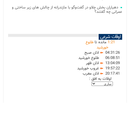
دهیاران بخش چلاو در گفت‌وگو با مازندرانه از چالش های زیر ساختی و
عمرانی چه گفتند؟
اوقات شرعی
21
:
1
مانده تا
طلوع
خورشید
04:31:26
اذان صبح
06:08:51
طلوع خورشید
13:04:09
اذان ظهر
19:57:22
غروب خورشید
20:17:41
اذان مغرب
اوقات به افق :