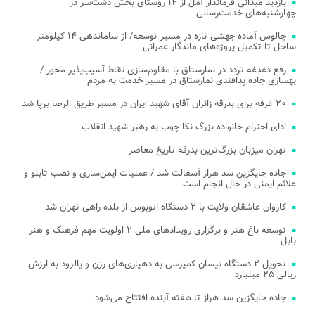
بازدید میدانی فرماندار آمل از ۱۴ روستای بخش دشت‌سر در
چهارشنبه‌های خدمت‌رسانی
چالوس آماده جهشی تازه در مسیر توسعه/ از ساماندهی ۱۴ کیلومتر
ساحل تا تکمیل پروژه‌های ماندگار عمرانی
رفع دغدغه تردد در نمارستاق با مقاوم‌سازی نقاط آسیب‌پذیر محور /
بهسازی جاده پدافندی نمارستاق در مسیر خدمت به مردم
۲۰ غرفه برای بدرقه زائران آقای شهید ایران در مسیر طریق الرضا برپا شد
ادای احترام خانواده بزرگ نکا چوب به رهبر شهید انقلاب
تهران میزبان بزرگ‌ترین بدرقه تاریخ معاصر
جاده جایگزین سد هراز آسفالت شد / عملیات ایمن‌سازی و نصب تابلو و
علائم ایمنی در حال انجام است
کاروان عاشقان ولایت با ۲ دستگاه اتوبوس از بلده راهی تهران شد
توسعه باغ هنر و برگزاری رویدادهای ملی ۲ اولویت مهم فرهنگ و هنر
بابل
تحویل ۲ دستگاه نیسان کمپرسی به دهیاری‌های رزن و یالرود به ارزش
ریالی ۲۵ میلیارد
جاده جایگزین سد هراز تا هفته آینده افتتاح می‌شود