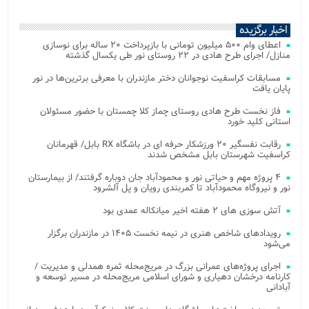
اخبار برگزیده
اعطای وام ۵۰۰ میلیون تومانی با بازپرداخت ۲۰ ساله برای نوسازی
منازل/ اجرای طرح هادی در ۲۲ روستای نور طی یکسال گذشته
مسابقات کراسفیت نوجوانان دختر مازندران با معرفی برترین‌ها در نور
پایان یافت
فاز نخست طرح هادی روستای چماز کلا چمستان با حضور مسئولان
استانی کلید خورد
رقابت نفسگیر ۲۰ ورزشکار حرفه ای در باشگاه RX بابل/ قهرمانان
کراسفیت شهرستان بابل مشخص شدند
۴ پروژه مهم و حیاتی نور و محمودآباد جان دوباره گرفتند/ از بیمارستان
نور و نیروگاه محمودآباد تا کمربندی رویان و پل آلشرود
آتش‌ سوزی‌ های ۲ هفته اخیر میانکاله عمدی بود
رویدادهای شاخص هنری در نیمه نخست ۱۴۰۵ در مازندران برگزار
می‌شود
اجرای پروژه‌های عمرانی بزرگ در مریج‌محله ثمره همدلی و مدیریت /
کارنامه درخشان دهیاری و شورای اسلامی مریج‌محله در مسیر توسعه و
آبادانی