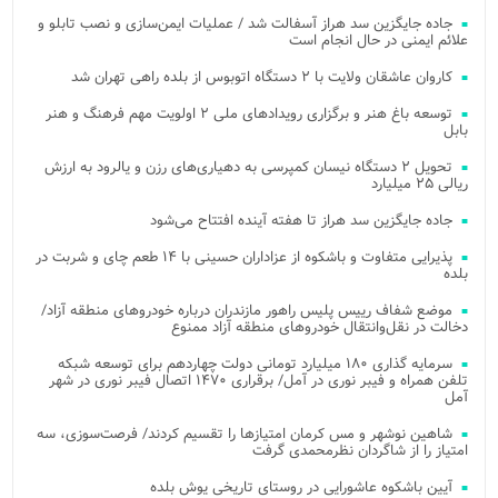
جاده جایگزین سد هراز آسفالت شد / عملیات ایمن‌سازی و نصب تابلو و
علائم ایمنی در حال انجام است
کاروان عاشقان ولایت با ۲ دستگاه اتوبوس از بلده راهی تهران شد
توسعه باغ هنر و برگزاری رویدادهای ملی ۲ اولویت مهم فرهنگ و هنر
بابل
تحویل ۲ دستگاه نیسان کمپرسی به دهیاری‌های رزن و یالرود به ارزش
ریالی ۲۵ میلیارد
جاده جایگزین سد هراز تا هفته آینده افتتاح می‌شود
پذیرایی متفاوت و باشکوه از عزاداران حسینی با ۱۴ طعم چای و شربت در
بلده
موضع شفاف رییس پلیس راهور مازندران درباره خودروهای منطقه آزاد/
دخالت در نقل‌وانتقال خودروهای منطقه آزاد ممنوع
سرمایه گذاری ۱۸۰ میلیارد تومانی دولت چهاردهم برای توسعه شبکه
تلفن همراه و فیبر نوری در آمل/ برقراری ۱۴۷۰ اتصال فیبر نوری در شهر
آمل
شاهین نوشهر و مس کرمان امتیازها را تقسیم کردند/ فرصت‌سوزی، سه
امتیاز را از شاگردان نظرمحمدی گرفت
آیین باشکوه عاشورایی در روستای تاریخی یوش بلده