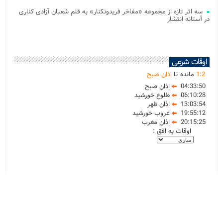
سه اثر تازه از مجموعه «مفاخر فریدونکنار» به قلم شعبان آزادی کناری
در آستانه انتشار
اوقات شرعی
2
:
1
مانده تا
اذان صبح
04:33:50
اذان صبح
06:10:28
طلوع خورشید
13:03:54
اذان ظهر
19:55:12
غروب خورشید
20:15:25
اذان مغرب
اوقات به افق :