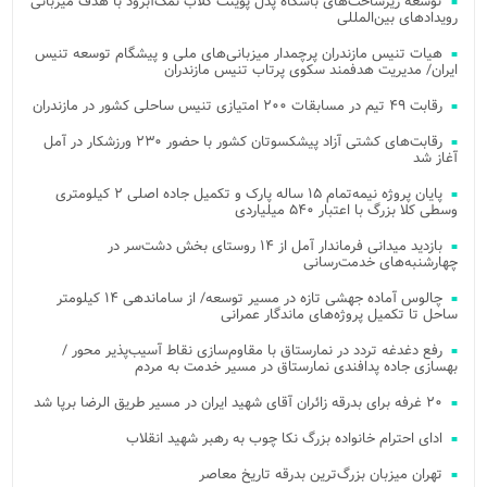
توسعه زیرساخت‌های باشگاه پدل پوینت کلاب نمک‌آبرود با هدف میزبانی
رویدادهای بین‌المللی
هیات تنیس مازندران پرچمدار میزبانی‌های ملی و پیشگام توسعه تنیس
ایران/ مدیریت هدفمند سکوی پرتاب تنیس مازندران
رقابت ۴۹ تیم در مسابقات ۲۰۰ امتیازی تنیس ساحلی کشور در مازندران
رقابت‌های کشتی آزاد پیشکسوتان کشور با حضور ۲۳۰ ورزشکار در آمل
آغاز شد
پایان پروژه نیمه‌تمام ۱۵ ساله پارک و تکمیل جاده اصلی ۲ کیلومتری
وسطی کلا بزرگ با اعتبار ۵۴۰ میلیاردی
بازدید میدانی فرماندار آمل از ۱۴ روستای بخش دشت‌سر در
چهارشنبه‌های خدمت‌رسانی
چالوس آماده جهشی تازه در مسیر توسعه/ از ساماندهی ۱۴ کیلومتر
ساحل تا تکمیل پروژه‌های ماندگار عمرانی
رفع دغدغه تردد در نمارستاق با مقاوم‌سازی نقاط آسیب‌پذیر محور /
بهسازی جاده پدافندی نمارستاق در مسیر خدمت به مردم
۲۰ غرفه برای بدرقه زائران آقای شهید ایران در مسیر طریق الرضا برپا شد
ادای احترام خانواده بزرگ نکا چوب به رهبر شهید انقلاب
تهران میزبان بزرگ‌ترین بدرقه تاریخ معاصر