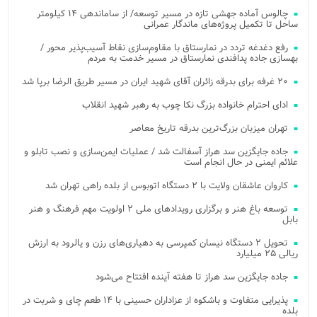
چالوس آماده جهشی تازه در مسیر توسعه/ از ساماندهی ۱۴ کیلومتر
ساحل تا تکمیل پروژه‌های ماندگار عمرانی
رفع دغدغه تردد در نمارستاق با مقاوم‌سازی نقاط آسیب‌پذیر محور /
بهسازی جاده پدافندی نمارستاق در مسیر خدمت به مردم
۲۰ غرفه برای بدرقه زائران آقای شهید ایران در مسیر طریق الرضا برپا شد
ادای احترام خانواده بزرگ نکا چوب به رهبر شهید انقلاب
تهران میزبان بزرگ‌ترین بدرقه تاریخ معاصر
جاده جایگزین سد هراز آسفالت شد / عملیات ایمن‌سازی و نصب تابلو و
علائم ایمنی در حال انجام است
کاروان عاشقان ولایت با ۲ دستگاه اتوبوس از بلده راهی تهران شد
توسعه باغ هنر و برگزاری رویدادهای ملی ۲ اولویت مهم فرهنگ و هنر
بابل
تحویل ۲ دستگاه نیسان کمپرسی به دهیاری‌های رزن و یالرود به ارزش
ریالی ۲۵ میلیارد
جاده جایگزین سد هراز تا هفته آینده افتتاح می‌شود
پذیرایی متفاوت و باشکوه از عزاداران حسینی با ۱۴ طعم چای و شربت در
بلده