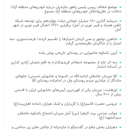
موضع شفاف رییس پلیس راهور مازندران درباره خودروهای منطقه آزاد/
دخالت در نقل‌وانتقال خودروهای منطقه آزاد ممنوع
سرمایه گذاری ۱۸۰ میلیارد تومانی دولت چهاردهم برای توسعه شبکه
تلفن همراه و فیبر نوری در آمل/ برقراری ۱۴۷۰ اتصال فیبر نوری در شهر
آمل
شاهین نوشهر و مس کرمان امتیازها را تقسیم کردند/ فرصت‌سوزی، سه
امتیاز را از شاگردان نظرمحمدی گرفت
آیین باشکوه عاشورایی در روستای تاریخی یوش بلده
سه اثر تازه از مجموعه «مفاخر فریدونکنار» به قلم شعبان آزادی کناری
در آستانه انتشار
کلا میزبان عاشقان اباعبدالله در تاسوعا و عاشورای حسینی/ جلوه‌ای
ماندگار از عزاداری مردم روستای چل در امامزاده روستای کلا
اورطشت؛ میزبان یکی از کهن‌ترین آیین‌های عاشورایی ایران با قدمتی
بیش از ۶۰۰ سال
عروسی حضرت قاسم(ع) با گل‌باران و اشک هزاران دلداده اهل‌بیت(ع)
موکب مردمی بیت‌ الزهرا (س) آمل میزبان اجتماع باشکوه عاشقان
سیدالشهدا (ع)
دهیاران بخش چلاو در گفت‌وگو با مازندرانه از چالش های زیر ساختی و