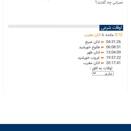
عمرانی چه گفتند؟
اوقات شرعی
12
:
0
مانده تا
اذان مغرب
04:31:26
اذان صبح
06:08:51
طلوع خورشید
13:04:09
اذان ظهر
19:57:22
غروب خورشید
20:17:41
اذان مغرب
اوقات به افق :