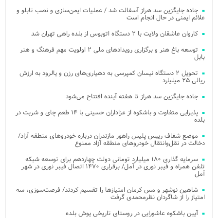
جاده جایگزین سد هراز آسفالت شد / عملیات ایمن‌سازی و نصب تابلو و
علائم ایمنی در حال انجام است
کاروان عاشقان ولایت با ۲ دستگاه اتوبوس از بلده راهی تهران شد
توسعه باغ هنر و برگزاری رویدادهای ملی ۲ اولویت مهم فرهنگ و هنر
بابل
تحویل ۲ دستگاه نیسان کمپرسی به دهیاری‌های رزن و یالرود به ارزش
ریالی ۲۵ میلیارد
جاده جایگزین سد هراز تا هفته آینده افتتاح می‌شود
پذیرایی متفاوت و باشکوه از عزاداران حسینی با ۱۴ طعم چای و شربت در
بلده
موضع شفاف رییس پلیس راهور مازندران درباره خودروهای منطقه آزاد/
دخالت در نقل‌وانتقال خودروهای منطقه آزاد ممنوع
سرمایه گذاری ۱۸۰ میلیارد تومانی دولت چهاردهم برای توسعه شبکه
تلفن همراه و فیبر نوری در آمل/ برقراری ۱۴۷۰ اتصال فیبر نوری در شهر
آمل
شاهین نوشهر و مس کرمان امتیازها را تقسیم کردند/ فرصت‌سوزی، سه
امتیاز را از شاگردان نظرمحمدی گرفت
آیین باشکوه عاشورایی در روستای تاریخی یوش بلده