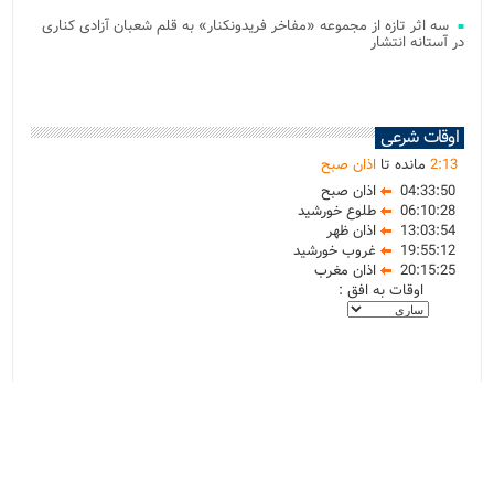
سه اثر تازه از مجموعه «مفاخر فریدونکنار» به قلم شعبان آزادی کناری
در آستانه انتشار
اوقات شرعی
13
:
2
مانده تا
اذان صبح
04:33:50
اذان صبح
06:10:28
طلوع خورشید
13:03:54
اذان ظهر
19:55:12
غروب خورشید
20:15:25
اذان مغرب
اوقات به افق :