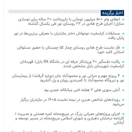
اخبار برگزیده
اعطای وام ۵۰۰ میلیون تومانی با بازپرداخت ۲۰ ساله برای نوسازی
منازل/ اجرای طرح هادی در ۲۲ روستای نور طی یکسال گذشته
مسابقات کراسفیت نوجوانان دختر مازندران با معرفی برترین‌ها در نور
پایان یافت
فاز نخست طرح هادی روستای چماز کلا چمستان با حضور مسئولان
استانی کلید خورد
رقابت نفسگیر ۲۰ ورزشکار حرفه ای در باشگاه RX بابل/ قهرمانان
کراسفیت شهرستان بابل مشخص شدند
۴ پروژه مهم و حیاتی نور و محمودآباد جان دوباره گرفتند/ از بیمارستان
نور و نیروگاه محمودآباد تا کمربندی رویان و پل آلشرود
آتش‌ سوزی‌ های ۲ هفته اخیر میانکاله عمدی بود
رویدادهای شاخص هنری در نیمه نخست ۱۴۰۵ در مازندران برگزار
می‌شود
اجرای پروژه‌های عمرانی بزرگ در مریج‌محله ثمره همدلی و مدیریت /
کارنامه درخشان دهیاری و شورای اسلامی مریج‌محله در مسیر توسعه و
آبادانی