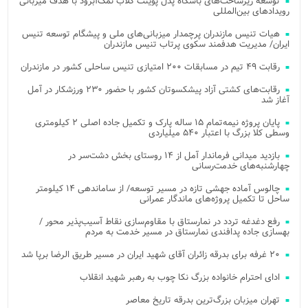
توسعه زیرساخت‌های باشگاه پدل پوینت کلاب نمک‌آبرود با هدف میزبانی
رویدادهای بین‌المللی
هیات تنیس مازندران پرچمدار میزبانی‌های ملی و پیشگام توسعه تنیس
ایران/ مدیریت هدفمند سکوی پرتاب تنیس مازندران
رقابت ۴۹ تیم در مسابقات ۲۰۰ امتیازی تنیس ساحلی کشور در مازندران
رقابت‌های کشتی آزاد پیشکسوتان کشور با حضور ۲۳۰ ورزشکار در آمل
آغاز شد
پایان پروژه نیمه‌تمام ۱۵ ساله پارک و تکمیل جاده اصلی ۲ کیلومتری
وسطی کلا بزرگ با اعتبار ۵۴۰ میلیاردی
بازدید میدانی فرماندار آمل از ۱۴ روستای بخش دشت‌سر در
چهارشنبه‌های خدمت‌رسانی
چالوس آماده جهشی تازه در مسیر توسعه/ از ساماندهی ۱۴ کیلومتر
ساحل تا تکمیل پروژه‌های ماندگار عمرانی
رفع دغدغه تردد در نمارستاق با مقاوم‌سازی نقاط آسیب‌پذیر محور /
بهسازی جاده پدافندی نمارستاق در مسیر خدمت به مردم
۲۰ غرفه برای بدرقه زائران آقای شهید ایران در مسیر طریق الرضا برپا شد
ادای احترام خانواده بزرگ نکا چوب به رهبر شهید انقلاب
تهران میزبان بزرگ‌ترین بدرقه تاریخ معاصر