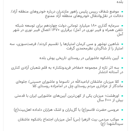
بلده
موضع شفاف رییس پلیس راهور مازندران درباره خودروهای منطقه آزاد/
دخالت در نقل‌وانتقال خودروهای منطقه آزاد ممنوع
سرمایه گذاری ۱۸۰ میلیارد تومانی دولت چهاردهم برای توسعه شبکه
تلفن همراه و فیبر نوری در آمل/ برقراری ۱۴۷۰ اتصال فیبر نوری در شهر
آمل
شاهین نوشهر و مس کرمان امتیازها را تقسیم کردند/ فرصت‌سوزی، سه
امتیاز را از شاگردان نظرمحمدی گرفت
آیین باشکوه عاشورایی در روستای تاریخی یوش بلده
سه اثر تازه از مجموعه «مفاخر فریدونکنار» به قلم شعبان آزادی کناری
در آستانه انتشار
کلا میزبان عاشقان اباعبدالله در تاسوعا و عاشورای حسینی/ جلوه‌ای
ماندگار از عزاداری مردم روستای چل در امامزاده روستای کلا
اورطشت؛ میزبان یکی از کهن‌ترین آیین‌های عاشورایی ایران با قدمتی
بیش از ۶۰۰ سال
عروسی حضرت قاسم(ع) با گل‌باران و اشک هزاران دلداده اهل‌بیت(ع)
موکب مردمی بیت‌ الزهرا (س) آمل میزبان اجتماع باشکوه عاشقان
سیدالشهدا (ع)