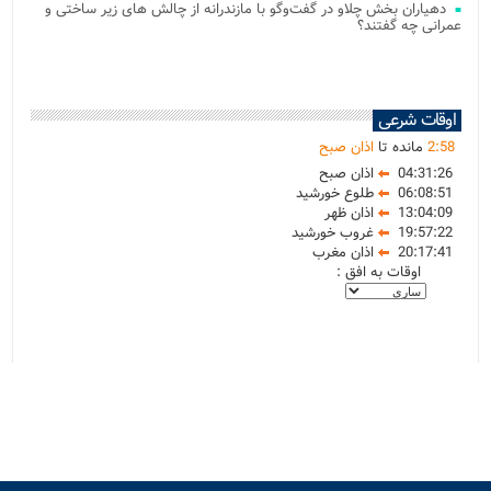
دهیاران بخش چلاو در گفت‌وگو با مازندرانه از چالش های زیر ساختی و
عمرانی چه گفتند؟
اوقات شرعی
58
:
2
مانده تا
اذان صبح
04:31:26
اذان صبح
06:08:51
طلوع خورشید
13:04:09
اذان ظهر
19:57:22
غروب خورشید
20:17:41
اذان مغرب
اوقات به افق :