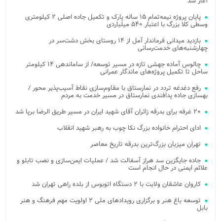
آغاز شد
پایان پروژه نیمه‌تمام ۱۵ ساله پارک و تکمیل جاده اصلی ۲ کیلومتری
وسطی کلا بزرگ با اعتبار ۵۴۰ میلیاردی
بازدید میدانی فرماندار آمل از ۱۴ روستای بخش دشت‌سر در
چهارشنبه‌های خدمت‌رسانی
چالوس آماده جهشی تازه در مسیر توسعه/ از ساماندهی ۱۴ کیلومتر
ساحل تا تکمیل پروژه‌های ماندگار عمرانی
رفع دغدغه تردد در نمارستاق با مقاوم‌سازی نقاط آسیب‌پذیر محور /
بهسازی جاده پدافندی نمارستاق در مسیر خدمت به مردم
۲۰ غرفه برای بدرقه زائران آقای شهید ایران در مسیر طریق الرضا برپا شد
ادای احترام خانواده بزرگ نکا چوب به رهبر شهید انقلاب
تهران میزبان بزرگ‌ترین بدرقه تاریخ معاصر
جاده جایگزین سد هراز آسفالت شد / عملیات ایمن‌سازی و نصب تابلو و
علائم ایمنی در حال انجام است
کاروان عاشقان ولایت با ۲ دستگاه اتوبوس از بلده راهی تهران شد
توسعه باغ هنر و برگزاری رویدادهای ملی ۲ اولویت مهم فرهنگ و هنر
بابل