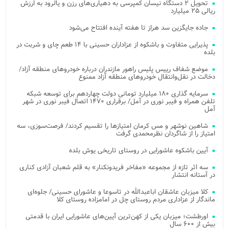
تحویل ۲ دستگاه نیسان کمپرسی به دهیاری‌های رزن و یالرود به ارزش
ریالی ۲۵ میلیارد
جاده جایگزین سد هراز تا هفته آینده افتتاح می‌شود
پذیرایی متفاوت و باشکوه از عزاداران حسینی با ۱۴ طعم چای و شربت در
بلده
موضع شفاف رییس پلیس راهور مازندران درباره خودروهای منطقه آزاد/
دخالت در نقل‌وانتقال خودروهای منطقه آزاد ممنوع
سرمایه گذاری ۱۸۰ میلیارد تومانی دولت چهاردهم برای توسعه شبکه
تلفن همراه و فیبر نوری در آمل/ برقراری ۱۴۷۰ اتصال فیبر نوری در شهر
آمل
شاهین نوشهر و مس کرمان امتیازها را تقسیم کردند/ فرصت‌سوزی، سه
امتیاز را از شاگردان نظرمحمدی گرفت
آیین باشکوه عاشورایی در روستای تاریخی یوش بلده
سه اثر تازه از مجموعه «مفاخر فریدونکنار» به قلم شعبان آزادی کناری
در آستانه انتشار
کلا میزبان عاشقان اباعبدالله در تاسوعا و عاشورای حسینی/ جلوه‌ای
ماندگار از عزاداری مردم روستای چل در امامزاده روستای کلا
اورطشت؛ میزبان یکی از کهن‌ترین آیین‌های عاشورایی ایران با قدمتی
بیش از ۶۰۰ سال