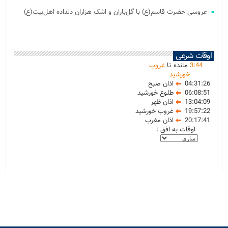
عروسی حضرت قاسم(ع) با گل‌باران و اشک هزاران دلداده اهل‌بیت(ع)
اوقات شرعی
44
:
3
مانده تا
غروب
خورشید
04:31:26
اذان صبح
06:08:51
طلوع خورشید
13:04:09
اذان ظهر
19:57:22
غروب خورشید
20:17:41
اذان مغرب
اوقات به افق :