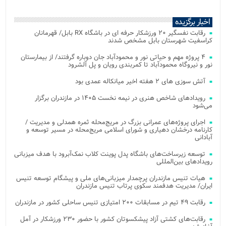
اخبار برگزیده
رقابت نفسگیر ۲۰ ورزشکار حرفه ای در باشگاه RX بابل/ قهرمانان
کراسفیت شهرستان بابل مشخص شدند
۴ پروژه مهم و حیاتی نور و محمودآباد جان دوباره گرفتند/ از بیمارستان
نور و نیروگاه محمودآباد تا کمربندی رویان و پل آلشرود
آتش‌ سوزی‌ های ۲ هفته اخیر میانکاله عمدی بود
رویدادهای شاخص هنری در نیمه نخست ۱۴۰۵ در مازندران برگزار
می‌شود
اجرای پروژه‌های عمرانی بزرگ در مریج‌محله ثمره همدلی و مدیریت /
کارنامه درخشان دهیاری و شورای اسلامی مریج‌محله در مسیر توسعه و
آبادانی
توسعه زیرساخت‌های باشگاه پدل پوینت کلاب نمک‌آبرود با هدف میزبانی
رویدادهای بین‌المللی
هیات تنیس مازندران پرچمدار میزبانی‌های ملی و پیشگام توسعه تنیس
ایران/ مدیریت هدفمند سکوی پرتاب تنیس مازندران
رقابت ۴۹ تیم در مسابقات ۲۰۰ امتیازی تنیس ساحلی کشور در مازندران
رقابت‌های کشتی آزاد پیشکسوتان کشور با حضور ۲۳۰ ورزشکار در آمل