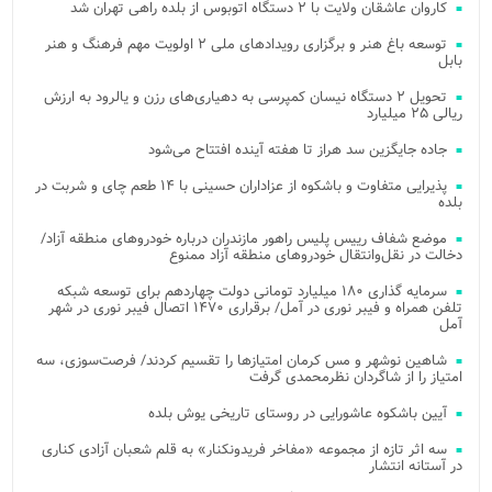
کاروان عاشقان ولایت با ۲ دستگاه اتوبوس از بلده راهی تهران شد
توسعه باغ هنر و برگزاری رویدادهای ملی ۲ اولویت مهم فرهنگ و هنر
بابل
تحویل ۲ دستگاه نیسان کمپرسی به دهیاری‌های رزن و یالرود به ارزش
ریالی ۲۵ میلیارد
جاده جایگزین سد هراز تا هفته آینده افتتاح می‌شود
پذیرایی متفاوت و باشکوه از عزاداران حسینی با ۱۴ طعم چای و شربت در
بلده
موضع شفاف رییس پلیس راهور مازندران درباره خودروهای منطقه آزاد/
دخالت در نقل‌وانتقال خودروهای منطقه آزاد ممنوع
سرمایه گذاری ۱۸۰ میلیارد تومانی دولت چهاردهم برای توسعه شبکه
تلفن همراه و فیبر نوری در آمل/ برقراری ۱۴۷۰ اتصال فیبر نوری در شهر
آمل
شاهین نوشهر و مس کرمان امتیازها را تقسیم کردند/ فرصت‌سوزی، سه
امتیاز را از شاگردان نظرمحمدی گرفت
آیین باشکوه عاشورایی در روستای تاریخی یوش بلده
سه اثر تازه از مجموعه «مفاخر فریدونکنار» به قلم شعبان آزادی کناری
در آستانه انتشار