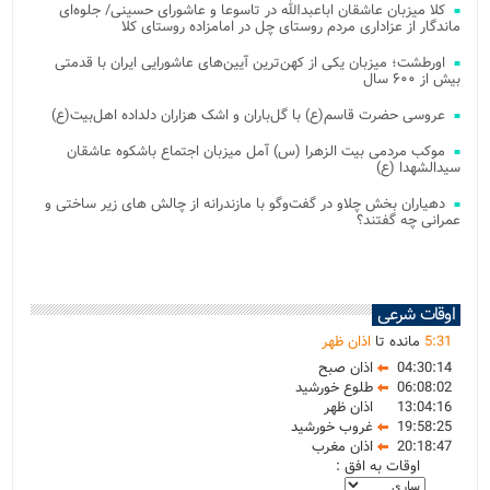
کلا میزبان عاشقان اباعبدالله در تاسوعا و عاشورای حسینی/ جلوه‌ای
ماندگار از عزاداری مردم روستای چل در امامزاده روستای کلا
اورطشت؛ میزبان یکی از کهن‌ترین آیین‌های عاشورایی ایران با قدمتی
بیش از ۶۰۰ سال
عروسی حضرت قاسم(ع) با گل‌باران و اشک هزاران دلداده اهل‌بیت(ع)
موکب مردمی بیت‌ الزهرا (س) آمل میزبان اجتماع باشکوه عاشقان
سیدالشهدا (ع)
دهیاران بخش چلاو در گفت‌وگو با مازندرانه از چالش های زیر ساختی و
عمرانی چه گفتند؟
اوقات شرعی
31
:
5
مانده تا
اذان ظهر
04:30:14
اذان صبح
06:08:02
طلوع خورشید
13:04:16
اذان ظهر
19:58:25
غروب خورشید
20:18:47
اذان مغرب
اوقات به افق :