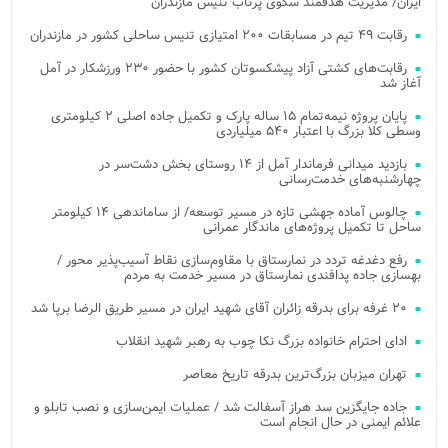
ایران/ مدیریت هدفمند سکوی پرتاب تنیس مازندران
رقابت ۴۹ تیم در مسابقات ۲۰۰ امتیازی تنیس ساحلی کشور در مازندران
رقابت‌های کشتی آزاد پیشکسوتان کشور با حضور ۲۳۰ ورزشکار در آمل
آغاز شد
پایان پروژه نیمه‌تمام ۱۵ ساله پارک و تکمیل جاده اصلی ۲ کیلومتری
وسطی کلا بزرگ با اعتبار ۵۴۰ میلیاردی
بازدید میدانی فرماندار آمل از ۱۴ روستای بخش دشت‌سر در
چهارشنبه‌های خدمت‌رسانی
چالوس آماده جهشی تازه در مسیر توسعه/ از ساماندهی ۱۴ کیلومتر
ساحل تا تکمیل پروژه‌های ماندگار عمرانی
رفع دغدغه تردد در نمارستاق با مقاوم‌سازی نقاط آسیب‌پذیر محور /
بهسازی جاده پدافندی نمارستاق در مسیر خدمت به مردم
۲۰ غرفه برای بدرقه زائران آقای شهید ایران در مسیر طریق الرضا برپا شد
ادای احترام خانواده بزرگ نکا چوب به رهبر شهید انقلاب
تهران میزبان بزرگ‌ترین بدرقه تاریخ معاصر
جاده جایگزین سد هراز آسفالت شد / عملیات ایمن‌سازی و نصب تابلو و
علائم ایمنی در حال انجام است