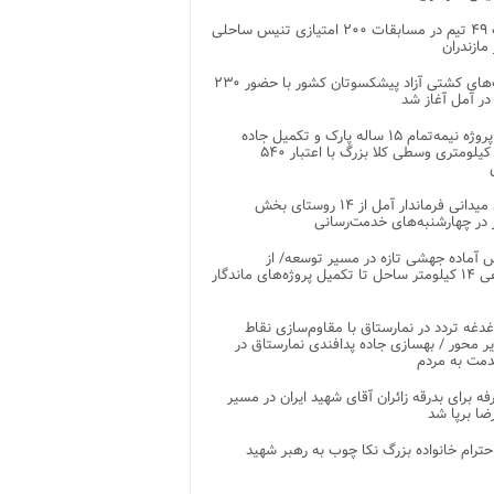
رقابت ۴۹ تیم در مسابقات ۲۰۰ امتیازی تنیس ساحلی
مازندران
رقابت‌های کشتی آزاد پیشکسوتان کشور با حضور ۲۳۰
در آمل آغاز شد
پایان پروژه نیمه‌تمام ۱۵ ساله پارک و تکمیل جاده
اصلی ۲ کیلومتری وسطی کلا بزرگ با اعتبار ۵۴۰
بازدید میدانی فرماندار آمل از ۱۴ روستای بخش
در چهارشنبه‌های خدمت‌رسانی
 آماده جهشی تازه در مسیر توسعه/ از
ساماندهی ۱۴ کیلومتر ساحل تا تکمیل پروژه‌های ماندگار
غدغه تردد در نمارستاق با مقاوم‌سازی نقاط
ر محور / بهسازی جاده پدافندی نمارستاق در
مت به مردم
غرفه برای بدرقه زائران آقای شهید ایران در مسیر
ضا برپا شد
احترام خانواده بزرگ نکا چوب به رهبر شهید