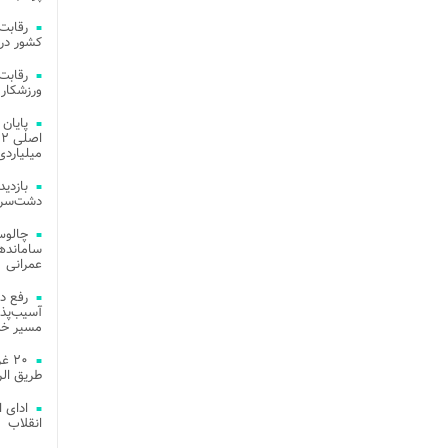
کشور در 
ورزشکار 
میلیاردی
دشت‌سر 
چالوس
عمرانی
رفع د
آسیب‌پذی
مسیر خد
۲۰ 
طریق الر
ادای 
انقلاب