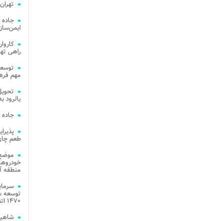
تهران
جاده 
ایمن‌ساز
راهی ته
مهم فره
یالرود به ار
جاده 
طعم چای
موضع 
خودروهای
منطقه آز
توسعه شب
۱۴۷۰ اتصال فیبر نوری در شهر آمل
شاهین