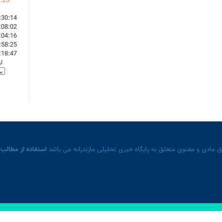
1
:
25
:30:14
:08:02
:04:16
:58:25
:18:47
ا
 مادی و معنوی متعلق به پایگاه خبری تحلیلی مازندرانه می باشد
استفاده از مطالب 