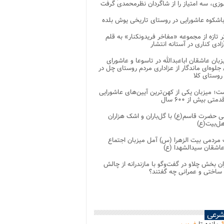
زی، سه امتیاز را از شاگردان نظرمحمدی گرفت
باشکوه عاشورایی در روستای تاریخی یوش بلده
ر تازه از مجموعه «مفاخر فریدونکنار» به قلم
ادی کناری در آستانه انتشار
زبان عاشقان اباعبدالله در تاسوعا و عاشورای
لوه‌ای ماندگار از عزاداری مردم روستای چل در
 روستای کلا
ت؛ میزبان یکی از کهن‌ترین آیین‌های عاشورایی
متی بیش از ۶۰۰ سال
 حضرت قاسم(ع) با گل‌باران و اشک هزاران
هل‌بیت(ع)
مردمی بیت‌ الزهرا (س) آمل میزبان اجتماع
عاشقان سیدالشهدا (ع)
ان بخش چلاو در گفت‌وگو با مازندرانه از چالش
 ساختی و عمرانی چه گفتند؟
شرعی