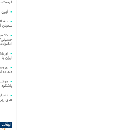
فرصت‌سو
آیین 
سه اث
شعبان آز
کلا می
حسینی/ ج
امامزاده
اورطش
ایران با قد
عروسی
دلداده ا
موکب 
باشکوه 
دهیار
های زیر
اوقات 