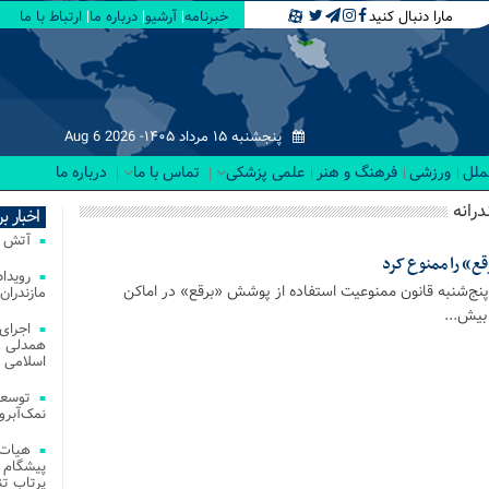
مارا دنبال کنید
خبرنامه
آرشیو
درباره ما
ارتباط با ما
پنجشنبه ۱۵ مرداد ۱۴۰۵-
Aug 6 2026
لملل
ورزشی
فرهنگ و هنر
علمی پزشکی
تماس با ما
درباره ما
درانه
اخبار ب
آتش‌ سوزی‌ های
قع» را ممنوع کرد
 پنج‌شنبه قانون ممنوعیت استفاده از پوشش «برقع» در اماکن
مازندران
بیش...
اجرای
همدلی و
اسلامی م
توسعه
نمک‌آبرو
هیات 
پیشگام 
پرتاب تن