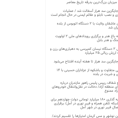
 میزبان بزرگ‌ترین بدرقه تاریخ معاصر
جایگزین سد هراز آسفالت شد / عملیات
ی و نصب تابلو و علائم ایمنی در حال انجام است
کاروان عاشقان ولایت با ۲ دستگاه اتوبوس از بلده
ران شد
توسعه باغ هنر و برگزاری رویدادهای ملی ۲ اولویت
نگ و هنر بابل
تحویل ۲ دستگاه نیسان کمپرسی به دهیاری‌های رزن و
زش ریالی ۲۵ میلیارد
جایگزین سد هراز تا هفته آینده افتتاح می‌شود
پذیرایی متفاوت و باشکوه از عزاداران حسینی با ۱۴
 و شربت در بلده
شفاف رییس پلیس راهور مازندران درباره
 منطقه آزاد/ دخالت در نقل‌وانتقال خودروهای
اد ممنوع
سرمایه گذاری ۱۸۰ میلیارد تومانی دولت چهاردهم برای
که تلفن همراه و فیبر نوری در آمل/ برقراری
 نوشهر و مس کرمان امتیازها را تقسیم کردند/