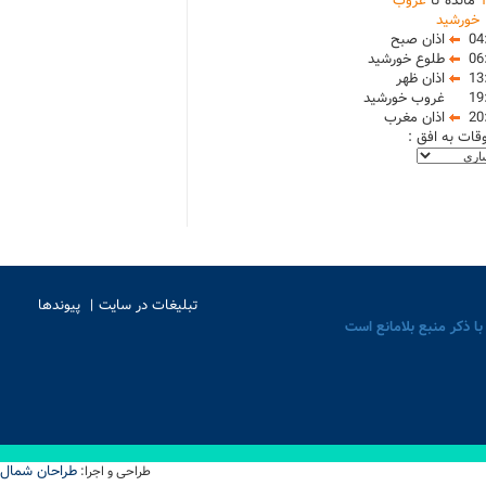
مانده تا
غروب
خورشید
04
اذان صبح
06
طلوع خورشید
13
اذان ظهر
19
غروب خورشید
20
اذان مغرب
وقات به افق :
تبلیغات در سایت
پیوندها
با ذکر منبع بلامانع است
طراحان شمال
طراحی و اجرا: