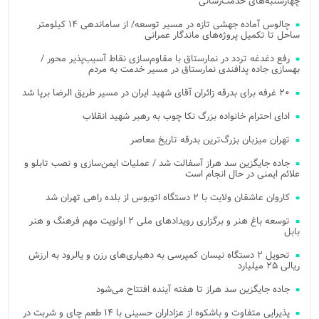
چهارشنبه‌های خدمت‌رسانی
چالوس آماده جهشی تازه در مسیر توسعه/ از ساماندهی ۱۴ کیلومتر
ساحل تا تکمیل پروژه‌های ماندگار عمرانی
رفع دغدغه تردد در نمارستاق با مقاوم‌سازی نقاط آسیب‌پذیر محور /
بهسازی جاده پدافندی نمارستاق در مسیر خدمت به مردم
۲۰ غرفه برای بدرقه زائران آقای شهید ایران در مسیر طریق الرضا برپا شد
ادای احترام خانواده بزرگ نکا چوب به رهبر شهید انقلاب
تهران میزبان بزرگ‌ترین بدرقه تاریخ معاصر
جاده جایگزین سد هراز آسفالت شد / عملیات ایمن‌سازی و نصب تابلو و
علائم ایمنی در حال انجام است
کاروان عاشقان ولایت با ۲ دستگاه اتوبوس از بلده راهی تهران شد
توسعه باغ هنر و برگزاری رویدادهای ملی ۲ اولویت مهم فرهنگ و هنر
بابل
تحویل ۲ دستگاه نیسان کمپرسی به دهیاری‌های رزن و یالرود به ارزش
ریالی ۲۵ میلیارد
جاده جایگزین سد هراز تا هفته آینده افتتاح می‌شود
پذیرایی متفاوت و باشکوه از عزاداران حسینی با ۱۴ طعم چای و شربت در