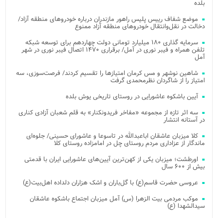
بلده
موضع شفاف رییس پلیس راهور مازندران درباره خودروهای منطقه آزاد/
دخالت در نقل‌وانتقال خودروهای منطقه آزاد ممنوع
سرمایه گذاری ۱۸۰ میلیارد تومانی دولت چهاردهم برای توسعه شبکه
تلفن همراه و فیبر نوری در آمل/ برقراری ۱۴۷۰ اتصال فیبر نوری در شهر
آمل
شاهین نوشهر و مس کرمان امتیازها را تقسیم کردند/ فرصت‌سوزی، سه
امتیاز را از شاگردان نظرمحمدی گرفت
آیین باشکوه عاشورایی در روستای تاریخی یوش بلده
سه اثر تازه از مجموعه «مفاخر فریدونکنار» به قلم شعبان آزادی کناری
در آستانه انتشار
کلا میزبان عاشقان اباعبدالله در تاسوعا و عاشورای حسینی/ جلوه‌ای
ماندگار از عزاداری مردم روستای چل در امامزاده روستای کلا
اورطشت؛ میزبان یکی از کهن‌ترین آیین‌های عاشورایی ایران با قدمتی
بیش از ۶۰۰ سال
عروسی حضرت قاسم(ع) با گل‌باران و اشک هزاران دلداده اهل‌بیت(ع)
موکب مردمی بیت‌ الزهرا (س) آمل میزبان اجتماع باشکوه عاشقان
سیدالشهدا (ع)