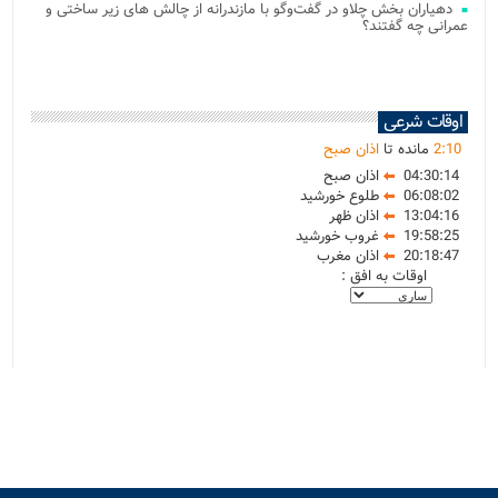
دهیاران بخش چلاو در گفت‌وگو با مازندرانه از چالش های زیر ساختی و
عمرانی چه گفتند؟
اوقات شرعی
10
:
2
مانده تا
اذان صبح
04:30:14
اذان صبح
06:08:02
طلوع خورشید
13:04:16
اذان ظهر
19:58:25
غروب خورشید
20:18:47
اذان مغرب
اوقات به افق :