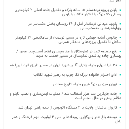
آغاز شد
پایان پروژه نیمه‌تمام ۱۵ ساله پارک و تکمیل جاده اصلی ۲ کیلومتری
وسطی کلا بزرگ با اعتبار ۵۴۰ میلیاردی
بازدید میدانی فرماندار آمل از ۱۴ روستای بخش دشت‌سر در
چهارشنبه‌های خدمت‌رسانی
چالوس آماده جهشی تازه در مسیر توسعه/ از ساماندهی ۱۴ کیلومتر
ساحل تا تکمیل پروژه‌های ماندگار عمرانی
رفع دغدغه تردد در نمارستاق با مقاوم‌سازی نقاط آسیب‌پذیر محور /
بهسازی جاده پدافندی نمارستاق در مسیر خدمت به مردم
۲۰ غرفه برای بدرقه زائران آقای شهید ایران در مسیر طریق الرضا برپا شد
ادای احترام خانواده بزرگ نکا چوب به رهبر شهید انقلاب
تهران میزبان بزرگ‌ترین بدرقه تاریخ معاصر
جاده جایگزین سد هراز آسفالت شد / عملیات ایمن‌سازی و نصب تابلو و
علائم ایمنی در حال انجام است
کاروان عاشقان ولایت با ۲ دستگاه اتوبوس از بلده راهی تهران شد
توسعه باغ هنر و برگزاری رویدادهای ملی ۲ اولویت مهم فرهنگ و هنر
بابل