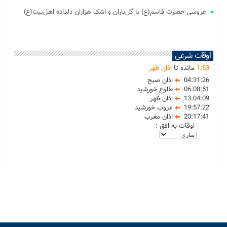
عروسی حضرت قاسم(ع) با گل‌باران و اشک هزاران دلداده اهل‌بیت(ع)
اوقات شرعی
53
:
1
مانده تا
اذان ظهر
04:31:26
اذان صبح
06:08:51
طلوع خورشید
13:04:09
اذان ظهر
19:57:22
غروب خورشید
20:17:41
اذان مغرب
اوقات به افق :