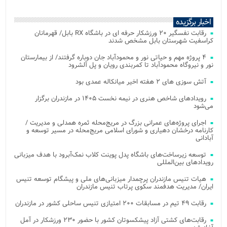
اخبار برگزیده
رقابت نفسگیر ۲۰ ورزشکار حرفه ای در باشگاه RX بابل/ قهرمانان
کراسفیت شهرستان بابل مشخص شدند
۴ پروژه مهم و حیاتی نور و محمودآباد جان دوباره گرفتند/ از بیمارستان
نور و نیروگاه محمودآباد تا کمربندی رویان و پل آلشرود
آتش‌ سوزی‌ های ۲ هفته اخیر میانکاله عمدی بود
رویدادهای شاخص هنری در نیمه نخست ۱۴۰۵ در مازندران برگزار
می‌شود
اجرای پروژه‌های عمرانی بزرگ در مریج‌محله ثمره همدلی و مدیریت /
کارنامه درخشان دهیاری و شورای اسلامی مریج‌محله در مسیر توسعه و
آبادانی
توسعه زیرساخت‌های باشگاه پدل پوینت کلاب نمک‌آبرود با هدف میزبانی
رویدادهای بین‌المللی
هیات تنیس مازندران پرچمدار میزبانی‌های ملی و پیشگام توسعه تنیس
ایران/ مدیریت هدفمند سکوی پرتاب تنیس مازندران
رقابت ۴۹ تیم در مسابقات ۲۰۰ امتیازی تنیس ساحلی کشور در مازندران
رقابت‌های کشتی آزاد پیشکسوتان کشور با حضور ۲۳۰ ورزشکار در آمل