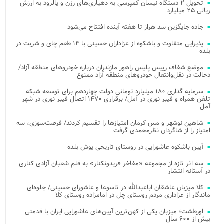
تحویل ۲ دستگاه نیسان کمپرسی به دهیاری‌های رزن و یالرود به ارزش
ریالی ۲۵ میلیارد
جاده جایگزین سد هراز تا هفته آینده افتتاح می‌شود
پذیرایی متفاوت و باشکوه از عزاداران حسینی با ۱۴ طعم چای و شربت در
بلده
موضع شفاف رییس پلیس راهور مازندران درباره خودروهای منطقه آزاد/
دخالت در نقل‌وانتقال خودروهای منطقه آزاد ممنوع
سرمایه گذاری ۱۸۰ میلیارد تومانی دولت چهاردهم برای توسعه شبکه
تلفن همراه و فیبر نوری در آمل/ برقراری ۱۴۷۰ اتصال فیبر نوری در شهر
آمل
شاهین نوشهر و مس کرمان امتیازها را تقسیم کردند/ فرصت‌سوزی، سه
امتیاز را از شاگردان نظرمحمدی گرفت
آیین باشکوه عاشورایی در روستای تاریخی یوش بلده
سه اثر تازه از مجموعه «مفاخر فریدونکنار» به قلم شعبان آزادی کناری
در آستانه انتشار
کلا میزبان عاشقان اباعبدالله در تاسوعا و عاشورای حسینی/ جلوه‌ای
ماندگار از عزاداری مردم روستای چل در امامزاده روستای کلا
اورطشت؛ میزبان یکی از کهن‌ترین آیین‌های عاشورایی ایران با قدمتی
بیش از ۶۰۰ سال