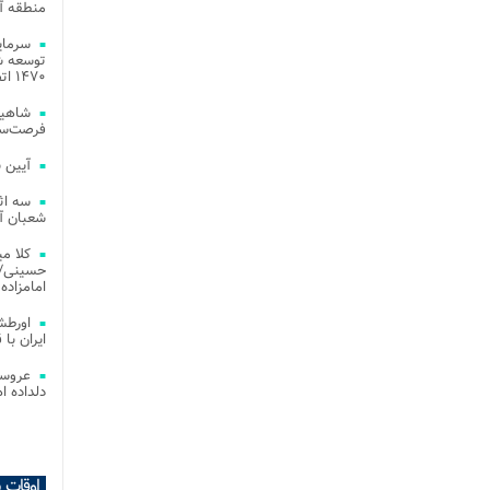
منطقه آز
توسعه شب
۱۴۷۰ اتصال فیبر نوری در شهر آمل
شاهین
فرصت‌سو
آیین 
سه اث
شعبان آز
کلا می
حسینی/ ج
امامزاده
اورطش
ایران با قد
عروسی
دلداده ا
اوقات 