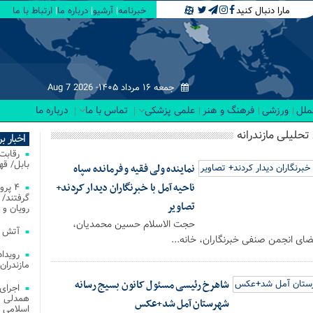
مارا دنبال کنید
خبرنامه
آرشیو
درباره ما
ارتباط با ما
جمعه ۱۶ مرداد ۱۴۰۵-
Aug 7 2026
لملل
ورزشی
فرهنگ و هنر
علمی پزشکی
تماس با ما
درباره ما
تحلیلی مازندرانه
اخبار ب
بابل/ ق
نماینده ولی فقیه و فرمانده سپاه
ناحیه آمل با خبرنگاران دیدار کردند+
۴ پر
گرفتند/ 
تصاویر
رویان و 
حجت الاسلام حسین محمدیان،
آتش‌ سوزی‌ های
ضای انجمن صنفی خبرنگاران، خانه...
مازندران
شاهرخ رئیسی مسئول کانون بسیج رسانه
اجرای
همدلی و
شهرستان آمل شد+عکس
اسلامی م