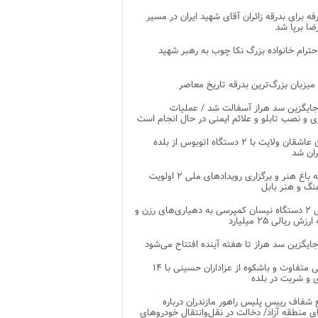
غرفه برای بدرقه زائران آقای شهید ایران در مسیر
ضا برپا شد
احترام خانواده بزرگ نکا چوب به رهبر شهید
 میزبان بزرگ‌ترین بدرقه تاریخ معاصر
جایگزین سد هراز آسفالت شد / عملیات
ی و نصب تابلو و علائم ایمنی در حال انجام است
کاروان عاشقان ولایت با ۲ دستگاه اتوبوس از بلده
ران شد
توسعه باغ هنر و برگزاری رویدادهای ملی ۲ اولویت
نگ و هنر بابل
تحویل ۲ دستگاه نیسان کمپرسی به دهیاری‌های رزن و
زش ریالی ۲۵ میلیارد
جایگزین سد هراز تا هفته آینده افتتاح می‌شود
پذیرایی متفاوت و باشکوه از عزاداران حسینی با ۱۴
 و شربت در بلده
شفاف رییس پلیس راهور مازندران درباره
 منطقه آزاد/ دخالت در نقل‌وانتقال خودروهای