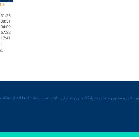
4
:
3
:31:26
:08:51
:04:09
:57:22
:17:41
ا
 مادی و معنوی متعلق به پایگاه خبری تحلیلی مازندرانه می باشد
استفاده از مطالب 