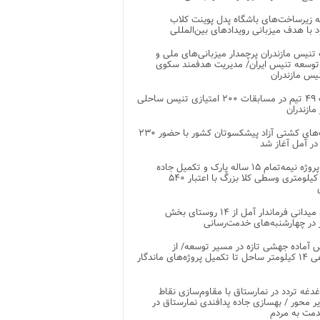
 زیرساخت‌های باشگاه پدل پوینت کلاب
د با هدف میزبانی رویدادهای بین‌المللی
تنیس مازندران پرچمدار میزبانی‌های ملی و
توسعه تنیس ایران/ مدیریت هدفمند سکوی
یس مازندران
رقابت ۴۹ تیم در مسابقات ۲۰۰ امتیازی تنیس ساحلی
مازندران
رقابت‌های کشتی آزاد پیشکسوتان کشور با حضور ۲۳۰
در آمل آغاز شد
پایان پروژه نیمه‌تمام ۱۵ ساله پارک و تکمیل جاده
اصلی ۲ کیلومتری وسطی کلا بزرگ با اعتبار ۵۴۰
بازدید میدانی فرماندار آمل از ۱۴ روستای بخش
در چهارشنبه‌های خدمت‌رسانی
 آماده جهشی تازه در مسیر توسعه/ از
ساماندهی ۱۴ کیلومتر ساحل تا تکمیل پروژه‌های ماندگار
غدغه تردد در نمارستاق با مقاوم‌سازی نقاط
ر محور / بهسازی جاده پدافندی نمارستاق در
مت به مردم