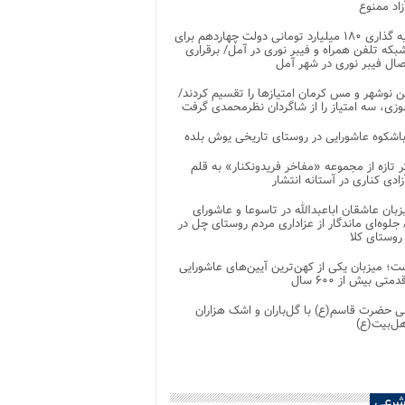
اد ممنوع
سرمایه گذاری ۱۸۰ میلیارد تومانی دولت چهاردهم برای
که تلفن همراه و فیبر نوری در آمل/ برقراری
 نوشهر و مس کرمان امتیازها را تقسیم کردند/
زی، سه امتیاز را از شاگردان نظرمحمدی گرفت
باشکوه عاشورایی در روستای تاریخی یوش بلده
ر تازه از مجموعه «مفاخر فریدونکنار» به قلم
ادی کناری در آستانه انتشار
زبان عاشقان اباعبدالله در تاسوعا و عاشورای
لوه‌ای ماندگار از عزاداری مردم روستای چل در
 روستای کلا
ت؛ میزبان یکی از کهن‌ترین آیین‌های عاشورایی
متی بیش از ۶۰۰ سال
 حضرت قاسم(ع) با گل‌باران و اشک هزاران
هل‌بیت(ع)
شرعی