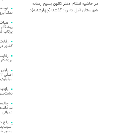
در حاشیه افتتاح دفتر کانون بسیج رسانه
توسعه
شهرستان آمل که روز گذشته(چهارشنبه)در
نمک‌آبرو
هیات 
پیشگام 
پرتاب تن
کشور در 
ورزشکار 
میلیاردی
دشت‌سر 
چالوس
عمرانی
رفع د
آسیب‌پذی
مسیر خد