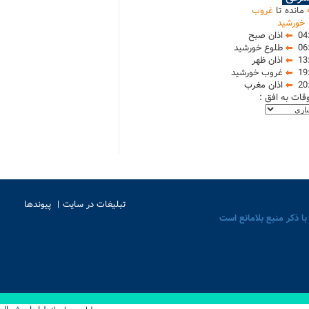
مانده تا
غروب
خورشید
04
اذان صبح
06
طلوع خورشید
13
اذان ظهر
19
غروب خورشید
20
اذان مغرب
وقات به افق :
تبلیغات در سایت
پیوندها
با ذکر منبع بلامانع است