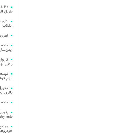
۲۰ 
طریق الر
ادای 
انقلاب
تهران
جاده 
ایمن‌ساز
راهی ته
مهم فره
یالرود به ار
جاده 
طعم چای
موضع 
خودروهای