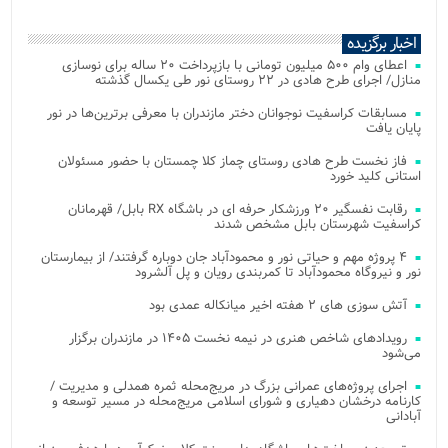
اخبار برگزیده
اعطای وام ۵۰۰ میلیون تومانی با بازپرداخت ۲۰ ساله برای نوسازی
منازل/ اجرای طرح هادی در ۲۲ روستای نور طی یکسال گذشته
مسابقات کراسفیت نوجوانان دختر مازندران با معرفی برترین‌ها در نور
پایان یافت
فاز نخست طرح هادی روستای چماز کلا چمستان با حضور مسئولان
استانی کلید خورد
رقابت نفسگیر ۲۰ ورزشکار حرفه ای در باشگاه RX بابل/ قهرمانان
کراسفیت شهرستان بابل مشخص شدند
۴ پروژه مهم و حیاتی نور و محمودآباد جان دوباره گرفتند/ از بیمارستان
نور و نیروگاه محمودآباد تا کمربندی رویان و پل آلشرود
آتش‌ سوزی‌ های ۲ هفته اخیر میانکاله عمدی بود
رویدادهای شاخص هنری در نیمه نخست ۱۴۰۵ در مازندران برگزار
می‌شود
اجرای پروژه‌های عمرانی بزرگ در مریج‌محله ثمره همدلی و مدیریت /
کارنامه درخشان دهیاری و شورای اسلامی مریج‌محله در مسیر توسعه و
آبادانی