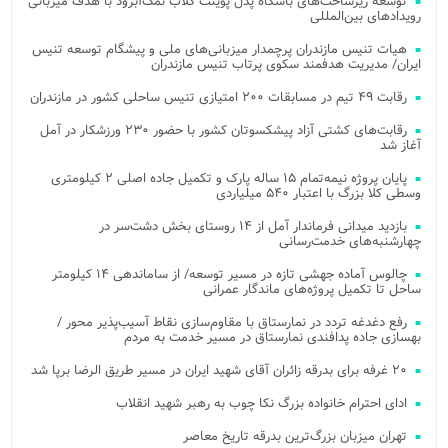
توسعه زیرساخت‌های باشگاه پدل پوینت کلاب نمک‌آبرود با هدف میزبانی
رویدادهای بین‌المللی
هیات تنیس مازندران پرچمدار میزبانی‌های ملی و پیشگام توسعه تنیس
ایران/ مدیریت هدفمند سکوی پرتاب تنیس مازندران
رقابت ۴۹ تیم در مسابقات ۲۰۰ امتیازی تنیس ساحلی کشور در مازندران
رقابت‌های کشتی آزاد پیشکسوتان کشور با حضور ۲۳۰ ورزشکار در آمل
آغاز شد
پایان پروژه نیمه‌تمام ۱۵ ساله پارک و تکمیل جاده اصلی ۲ کیلومتری
وسطی کلا بزرگ با اعتبار ۵۴۰ میلیاردی
بازدید میدانی فرماندار آمل از ۱۴ روستای بخش دشت‌سر در
چهارشنبه‌های خدمت‌رسانی
چالوس آماده جهشی تازه در مسیر توسعه/ از ساماندهی ۱۴ کیلومتر
ساحل تا تکمیل پروژه‌های ماندگار عمرانی
رفع دغدغه تردد در نمارستاق با مقاوم‌سازی نقاط آسیب‌پذیر محور /
بهسازی جاده پدافندی نمارستاق در مسیر خدمت به مردم
۲۰ غرفه برای بدرقه زائران آقای شهید ایران در مسیر طریق الرضا برپا شد
ادای احترام خانواده بزرگ نکا چوب به رهبر شهید انقلاب
تهران میزبان بزرگ‌ترین بدرقه تاریخ معاصر