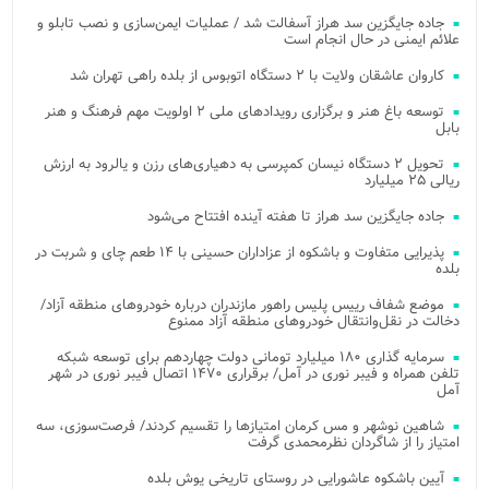
جاده جایگزین سد هراز آسفالت شد / عملیات ایمن‌سازی و نصب تابلو و
علائم ایمنی در حال انجام است
کاروان عاشقان ولایت با ۲ دستگاه اتوبوس از بلده راهی تهران شد
توسعه باغ هنر و برگزاری رویدادهای ملی ۲ اولویت مهم فرهنگ و هنر
بابل
تحویل ۲ دستگاه نیسان کمپرسی به دهیاری‌های رزن و یالرود به ارزش
ریالی ۲۵ میلیارد
جاده جایگزین سد هراز تا هفته آینده افتتاح می‌شود
پذیرایی متفاوت و باشکوه از عزاداران حسینی با ۱۴ طعم چای و شربت در
بلده
موضع شفاف رییس پلیس راهور مازندران درباره خودروهای منطقه آزاد/
دخالت در نقل‌وانتقال خودروهای منطقه آزاد ممنوع
سرمایه گذاری ۱۸۰ میلیارد تومانی دولت چهاردهم برای توسعه شبکه
تلفن همراه و فیبر نوری در آمل/ برقراری ۱۴۷۰ اتصال فیبر نوری در شهر
آمل
شاهین نوشهر و مس کرمان امتیازها را تقسیم کردند/ فرصت‌سوزی، سه
امتیاز را از شاگردان نظرمحمدی گرفت
آیین باشکوه عاشورایی در روستای تاریخی یوش بلده