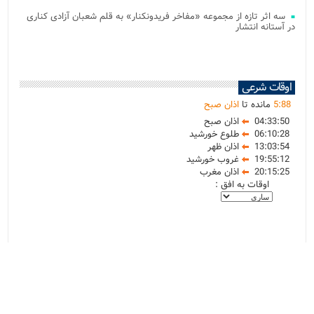
سه اثر تازه از مجموعه «مفاخر فریدونکنار» به قلم شعبان آزادی کناری
در آستانه انتشار
اوقات شرعی
88
:
5
مانده تا
اذان صبح
04:33:50
اذان صبح
06:10:28
طلوع خورشید
13:03:54
اذان ظهر
19:55:12
غروب خورشید
20:15:25
اذان مغرب
اوقات به افق :