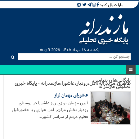
مارا دنبال کنید
یکشنبه ۱۸ مرداد ۱۴۰۵- Aug 9 2026
بایگانی‌های بنیامین
طاهری،مازندرانه،امل،رودبار،عاشورا،مازنمدرانه - پایگاه خبری
تحلیلی مازندرانه
عاشورای مهمان نواز
آیین مهمان نوازی روز عاشورا در روستای
رودبار بخش مرکزی آمل هرازپی با حضورخیل
عظیم مردم از سراسر کشور...