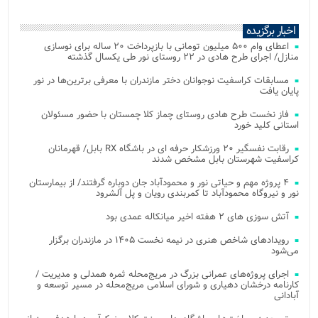
اخبار برگزیده
اعطای وام ۵۰۰ میلیون تومانی با بازپرداخت ۲۰ ساله برای نوسازی
منازل/ اجرای طرح هادی در ۲۲ روستای نور طی یکسال گذشته
مسابقات کراسفیت نوجوانان دختر مازندران با معرفی برترین‌ها در نور
پایان یافت
فاز نخست طرح هادی روستای چماز کلا چمستان با حضور مسئولان
استانی کلید خورد
رقابت نفسگیر ۲۰ ورزشکار حرفه ای در باشگاه RX بابل/ قهرمانان
کراسفیت شهرستان بابل مشخص شدند
۴ پروژه مهم و حیاتی نور و محمودآباد جان دوباره گرفتند/ از بیمارستان
نور و نیروگاه محمودآباد تا کمربندی رویان و پل آلشرود
آتش‌ سوزی‌ های ۲ هفته اخیر میانکاله عمدی بود
رویدادهای شاخص هنری در نیمه نخست ۱۴۰۵ در مازندران برگزار
می‌شود
اجرای پروژه‌های عمرانی بزرگ در مریج‌محله ثمره همدلی و مدیریت /
کارنامه درخشان دهیاری و شورای اسلامی مریج‌محله در مسیر توسعه و
آبادانی