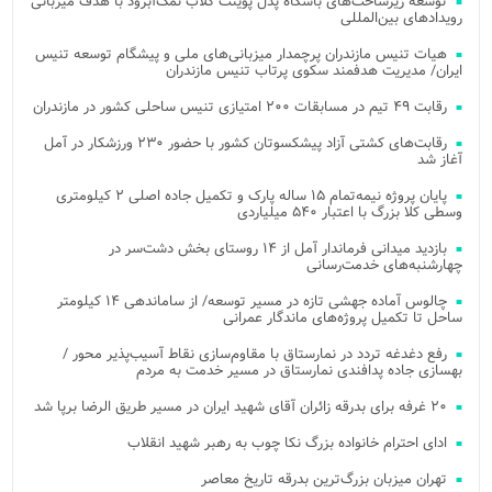
توسعه زیرساخت‌های باشگاه پدل پوینت کلاب نمک‌آبرود با هدف میزبانی
رویدادهای بین‌المللی
هیات تنیس مازندران پرچمدار میزبانی‌های ملی و پیشگام توسعه تنیس
ایران/ مدیریت هدفمند سکوی پرتاب تنیس مازندران
رقابت ۴۹ تیم در مسابقات ۲۰۰ امتیازی تنیس ساحلی کشور در مازندران
رقابت‌های کشتی آزاد پیشکسوتان کشور با حضور ۲۳۰ ورزشکار در آمل
آغاز شد
پایان پروژه نیمه‌تمام ۱۵ ساله پارک و تکمیل جاده اصلی ۲ کیلومتری
وسطی کلا بزرگ با اعتبار ۵۴۰ میلیاردی
بازدید میدانی فرماندار آمل از ۱۴ روستای بخش دشت‌سر در
چهارشنبه‌های خدمت‌رسانی
چالوس آماده جهشی تازه در مسیر توسعه/ از ساماندهی ۱۴ کیلومتر
ساحل تا تکمیل پروژه‌های ماندگار عمرانی
رفع دغدغه تردد در نمارستاق با مقاوم‌سازی نقاط آسیب‌پذیر محور /
بهسازی جاده پدافندی نمارستاق در مسیر خدمت به مردم
۲۰ غرفه برای بدرقه زائران آقای شهید ایران در مسیر طریق الرضا برپا شد
ادای احترام خانواده بزرگ نکا چوب به رهبر شهید انقلاب
تهران میزبان بزرگ‌ترین بدرقه تاریخ معاصر