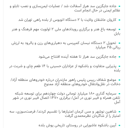
جاده جایگزین سد هراز آسفالت شد / عملیات ایمن‌سازی و نصب تابلو و
علائم ایمنی در حال انجام است
کاروان عاشقان ولایت با ۲ دستگاه اتوبوس از بلده راهی تهران شد
توسعه باغ هنر و برگزاری رویدادهای ملی ۲ اولویت مهم فرهنگ و هنر
بابل
تحویل ۲ دستگاه نیسان کمپرسی به دهیاری‌های رزن و یالرود به ارزش
ریالی ۲۵ میلیارد
جاده جایگزین سد هراز تا هفته آینده افتتاح می‌شود
پذیرایی متفاوت و باشکوه از عزاداران حسینی با ۱۴ طعم چای و شربت در
بلده
موضع شفاف رییس پلیس راهور مازندران درباره خودروهای منطقه آزاد/
دخالت در نقل‌وانتقال خودروهای منطقه آزاد ممنوع
سرمایه گذاری ۱۸۰ میلیارد تومانی دولت چهاردهم برای توسعه شبکه
تلفن همراه و فیبر نوری در آمل/ برقراری ۱۴۷۰ اتصال فیبر نوری در شهر
آمل
شاهین نوشهر و مس کرمان امتیازها را تقسیم کردند/ فرصت‌سوزی، سه
امتیاز را از شاگردان نظرمحمدی گرفت
آیین باشکوه عاشورایی در روستای تاریخی یوش بلده