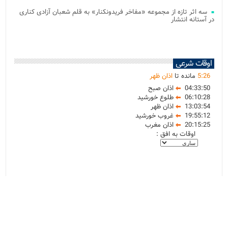
سه اثر تازه از مجموعه «مفاخر فریدونکنار» به قلم شعبان آزادی کناری
در آستانه انتشار
اوقات شرعی
26
:
5
مانده تا
اذان ظهر
04:33:50
اذان صبح
06:10:28
طلوع خورشید
13:03:54
اذان ظهر
19:55:12
غروب خورشید
20:15:25
اذان مغرب
اوقات به افق :