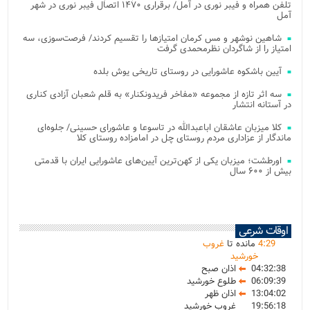
تلفن همراه و فیبر نوری در آمل/ برقراری ۱۴۷۰ اتصال فیبر نوری در شهر
آمل
شاهین نوشهر و مس کرمان امتیازها را تقسیم کردند/ فرصت‌سوزی، سه
امتیاز را از شاگردان نظرمحمدی گرفت
آیین باشکوه عاشورایی در روستای تاریخی یوش بلده
سه اثر تازه از مجموعه «مفاخر فریدونکنار» به قلم شعبان آزادی کناری
در آستانه انتشار
کلا میزبان عاشقان اباعبدالله در تاسوعا و عاشورای حسینی/ جلوه‌ای
ماندگار از عزاداری مردم روستای چل در امامزاده روستای کلا
اورطشت؛ میزبان یکی از کهن‌ترین آیین‌های عاشورایی ایران با قدمتی
بیش از ۶۰۰ سال
اوقات شرعی
29
:
4
مانده تا
غروب
خورشید
04:32:38
اذان صبح
06:09:39
طلوع خورشید
13:04:02
اذان ظهر
19:56:18
غروب خورشید