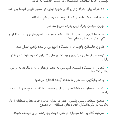
بهسازی جاده پدافندی نمارستاق در مسیر خدمت به مردم
۲۰ غرفه برای بدرقه زائران آقای شهید ایران در مسیر طریق الرضا برپا شد
ادای احترام خانواده بزرگ نکا چوب به رهبر شهید انقلاب
تهران میزبان بزرگ‌ترین بدرقه تاریخ معاصر
جاده جایگزین سد هراز آسفالت شد / عملیات ایمن‌سازی و نصب تابلو و
علائم ایمنی در حال انجام است
کاروان عاشقان ولایت با ۲ دستگاه اتوبوس از بلده راهی تهران شد
توسعه باغ هنر و برگزاری رویدادهای ملی ۲ اولویت مهم فرهنگ و هنر
بابل
تحویل ۲ دستگاه نیسان کمپرسی به دهیاری‌های رزن و یالرود به ارزش
ریالی ۲۵ میلیارد
جاده جایگزین سد هراز تا هفته آینده افتتاح می‌شود
پذیرایی متفاوت و باشکوه از عزاداران حسینی با ۱۴ طعم چای و شربت در
بلده
موضع شفاف رییس پلیس راهور مازندران درباره خودروهای منطقه آزاد/
دخالت در نقل‌وانتقال خودروهای منطقه آزاد ممنوع
سرمایه گذاری ۱۸۰ میلیارد تومانی دولت چهاردهم برای توسعه شبکه