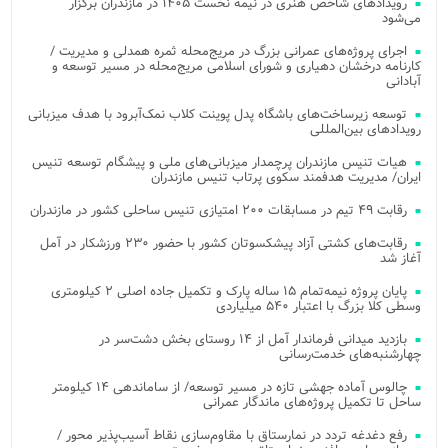
رویدادهای شاخص هنری در نیمه نخست ۱۴۰۵ در مازندران برگزار
می‌شود
اجرای پروژه‌های عمرانی بزرگ در مریج‌محله ثمره همدلی و مدیریت /
کارنامه درخشان دهیاری و شورای اسلامی مریج‌محله در مسیر توسعه و
آبادانی
توسعه زیرساخت‌های باشگاه پدل پوینت کلاب نمک‌آبرود با هدف میزبانی
رویدادهای بین‌المللی
هیات تنیس مازندران پرچمدار میزبانی‌های ملی و پیشگام توسعه تنیس
ایران/ مدیریت هدفمند سکوی پرتاب تنیس مازندران
رقابت ۴۹ تیم در مسابقات ۲۰۰ امتیازی تنیس ساحلی کشور در مازندران
رقابت‌های کشتی آزاد پیشکسوتان کشور با حضور ۲۳۰ ورزشکار در آمل
آغاز شد
پایان پروژه نیمه‌تمام ۱۵ ساله پارک و تکمیل جاده اصلی ۲ کیلومتری
وسطی کلا بزرگ با اعتبار ۵۴۰ میلیاردی
بازدید میدانی فرماندار آمل از ۱۴ روستای بخش دشت‌سر در
چهارشنبه‌های خدمت‌رسانی
چالوس آماده جهشی تازه در مسیر توسعه/ از ساماندهی ۱۴ کیلومتر
ساحل تا تکمیل پروژه‌های ماندگار عمرانی
رفع دغدغه تردد در نمارستاق با مقاوم‌سازی نقاط آسیب‌پذیر محور /