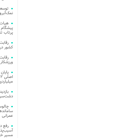
توسعه
نمک‌آبرو
هیات 
پیشگام 
پرتاب تن
کشور در 
ورزشکار 
میلیاردی
دشت‌سر 
چالوس
عمرانی
رفع د
آسیب‌پذی
مسیر خد