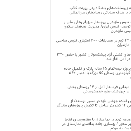
 زیرساخت‌های باشگاه پدل پوینت کلاب
د با هدف میزبانی رویدادهای بین‌المللی
تنیس مازندران پرچمدار میزبانی‌های ملی و
توسعه تنیس ایران/ مدیریت هدفمند سکوی
یس مازندران
رقابت ۴۹ تیم در مسابقات ۲۰۰ امتیازی تنیس ساحلی
مازندران
رقابت‌های کشتی آزاد پیشکسوتان کشور با حضور ۲۳۰
در آمل آغاز شد
پایان پروژه نیمه‌تمام ۱۵ ساله پارک و تکمیل جاده
اصلی ۲ کیلومتری وسطی کلا بزرگ با اعتبار ۵۴۰
بازدید میدانی فرماندار آمل از ۱۴ روستای بخش
در چهارشنبه‌های خدمت‌رسانی
 آماده جهشی تازه در مسیر توسعه/ از
ساماندهی ۱۴ کیلومتر ساحل تا تکمیل پروژه‌های ماندگار
غدغه تردد در نمارستاق با مقاوم‌سازی نقاط
ر محور / بهسازی جاده پدافندی نمارستاق در
مت به مردم