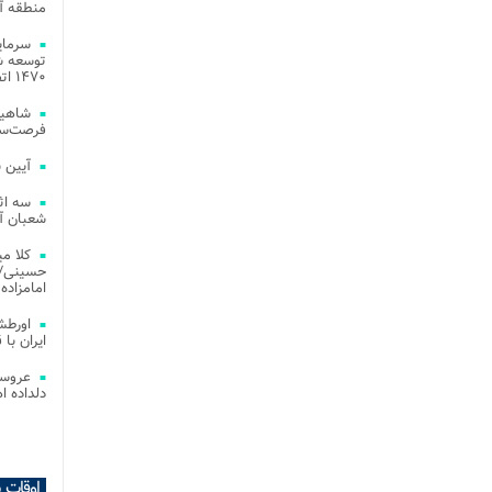
منطقه آز
توسعه شب
۱۴۷۰ اتصال فیبر نوری در شهر آمل
شاهین
فرصت‌سو
آیین 
سه اث
شعبان آز
کلا می
حسینی/ ج
امامزاده
اورطش
ایران با قد
عروسی
دلداده ا
اوقات 