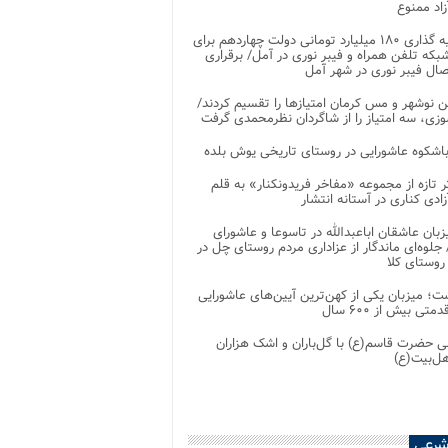
اد ممنوع
سرمایه گذاری ۱۸۰ میلیارد تومانی دولت چهاردهم برای
که تلفن همراه و فیبر نوری در آمل/ برقراری
 نوشهر و مس کرمان امتیازها را تقسیم کردند/
زی، سه امتیاز را از شاگردان نظرمحمدی گرفت
باشکوه عاشورایی در روستای تاریخی یوش بلده
ر تازه از مجموعه «مفاخر فریدونکنار» به قلم
ادی کناری در آستانه انتشار
زبان عاشقان اباعبدالله در تاسوعا و عاشورای
لوه‌ای ماندگار از عزاداری مردم روستای چل در
 روستای کلا
ت؛ میزبان یکی از کهن‌ترین آیین‌های عاشورایی
متی بیش از ۶۰۰ سال
 حضرت قاسم(ع) با گل‌باران و اشک هزاران
هل‌بیت(ع)
شرعی