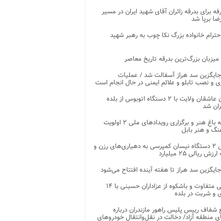
غرفه برای بدرقه زائران آقای شهید ایران در مسیر
ضا برپا شد
احترام خانواده بزرگ نکا چوب به رهبر شهید
 میزبان بزرگ‌ترین بدرقه تاریخ معاصر
جایگزین سد هراز آسفالت شد / عملیات
ی و نصب تابلو و علائم ایمنی در حال انجام است
کاروان عاشقان ولایت با ۲ دستگاه اتوبوس از بلده
ران شد
توسعه باغ هنر و برگزاری رویدادهای ملی ۲ اولویت
نگ و هنر بابل
تحویل ۲ دستگاه نیسان کمپرسی به دهیاری‌های رزن و
زش ریالی ۲۵ میلیارد
جایگزین سد هراز تا هفته آینده افتتاح می‌شود
پذیرایی متفاوت و باشکوه از عزاداران حسینی با ۱۴
 و شربت در بلده
شفاف رییس پلیس راهور مازندران درباره
 منطقه آزاد/ دخالت در نقل‌وانتقال خودروهای