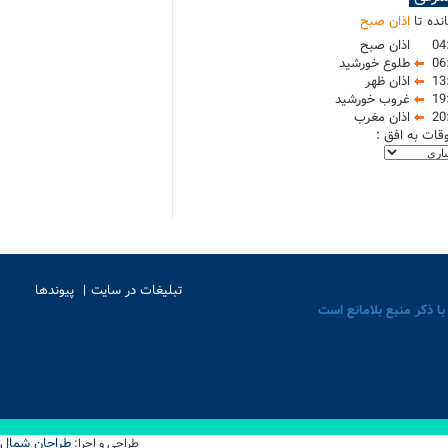
نده تا
اذان صبح
04
اذان صبح
06
طلوع خورشید
13
اذان ظهر
19
غروب خورشید
20
اذان مغرب
وقات به افق :
تبلیغات در سایت
پیوندها
با ذکر منبع بلامانع است
طراحان شمال
طراحی و اجرا: