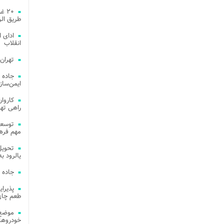
۲۰ 
طریق الر
ادای 
انقلاب
تهران
جاده 
ایمن‌ساز
راهی ته
مهم فره
یالرود به ار
جاده 
طعم چای
موضع 
خودروهای