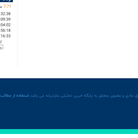
71
:
7
ما
:32:38
:09:39
:04:02
:56:18
:16:33
ا
 مادی و معنوی متعلق به پایگاه خبری تحلیلی مازندرانه می باشد
استفاده از مطالب 